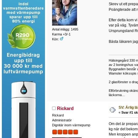
Skrev ut ett prepa
Poängterade att 
Efter detta kom v
var på väg. Tyvä
Antal inlägg: 1495
Ursprungsland 
Karma +3/-1
Kön:
Bästa läkaren jag 
Hälsingegård 330 met
av 2 boningshus var
Byggnaden består av
Wamsler köksspis st
2 glasfönster o drag
Elförbrukning okänd
läckorna…
SV: Ärlig l
Rickard
«
Svar #1 sk
Rickard
Administratör
Om det är preparat
Dignitär inom värmepump
kg när det bekom
Men kroppen anpas