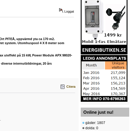
Loggat
 Ort PITEÅ, uppvärmd yta ca 170 m2.
buret system. Utomhuspool 4 X 8 meter som
max uteffekt på 15 kW, Power Module APX 98020-
diverse internutbildningar, 20 års
Citera
Online just nu!
.
gäster: 1807
dolda: 0