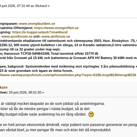
 juni 2026, 07:31:44 av Rickard
»
rgisparare:
www.energibutiken.se
nadsfria Offerttjänst
:
https://www.energioffert.se
ggning:
https://e-logger.se/pub?rmarklund
:
www.poolforum.se
och:
www.atvforum.se
direktverkande elradiatorer till vattenburet och värmepump 2003. Hus: Älvsbyhus -75,
55-12, 500 meter ytjord-kollektor i en slinga, 14 st Korado radiatorer,2-rörs vatten
mp till ca 32 grader under maj-sept.
ler, Hanersun TCP18-54HB415W, Total teoretisk effekt 15770 W.
ybrid från Growatt på 15 kW, och batterierna är Growatt APX HV Battery 30 kWh med 
are, bakgrund: Systemtekniker med inriktning mot styr/regler. 3 års yrkesutbildning + 
 23 år som grundare och ägare av detta forum.
://www.varmepumpsforum.com/vpforum/index.php?topic=5196.msg48236#msg48236
äkare
rivet:
29 juni 2026, 08:01:50 »
 är väldigt mycket skapade av de som jobbar på avdelningarna.
 köer så får de mindre pengar i nästa budget, så är det.
vettig budget måste varje avdelning ha en lång vårdkö.
ar en helt annan ekonomisk drivkraft, varje patient som passerar genererar en peng
man vårdat klart, ju mer pengar får man och köer blir då improduktivt.