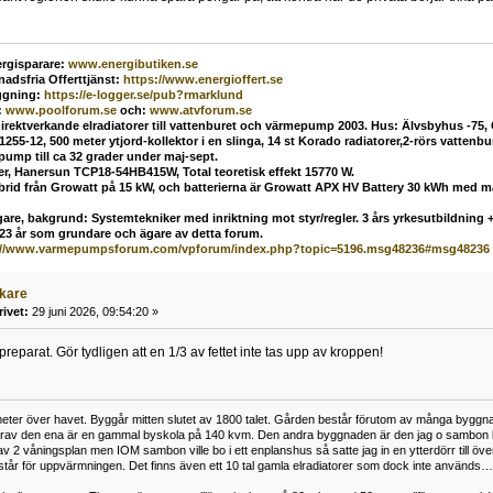
rgisparare:
www.energibutiken.se
nadsfria Offerttjänst
:
https://www.energioffert.se
ggning:
https://e-logger.se/pub?rmarklund
:
www.poolforum.se
och:
www.atvforum.se
direktverkande elradiatorer till vattenburet och värmepump 2003. Hus: Älvsbyhus -75,
55-12, 500 meter ytjord-kollektor i en slinga, 14 st Korado radiatorer,2-rörs vatten
mp till ca 32 grader under maj-sept.
ler, Hanersun TCP18-54HB415W, Total teoretisk effekt 15770 W.
ybrid från Growatt på 15 kW, och batterierna är Growatt APX HV Battery 30 kWh med 
are, bakgrund: Systemtekniker med inriktning mot styr/regler. 3 års yrkesutbildning + 
 23 år som grundare och ägare av detta forum.
://www.varmepumpsforum.com/vpforum/index.php?topic=5196.msg48236#msg48236
äkare
rivet:
29 juni 2026, 09:54:20 »
t preparat. Gör tydligen att en 1/3 av fettet inte tas upp av kroppen!
er över havet. Byggår mitten slutet av 1800 talet. Gården består förutom av många byggnader i v
av den ena är en gammal byskola på 140 kvm. Den andra byggnaden är den jag o sambon bor i 
 2 våningsplan men IOM sambon ville bo i ett enplanshus så satte jag in en ytterdörr till ö
år för uppvärmningen. Det finns även ett 10 tal gamla elradiatorer som dock inte används… V