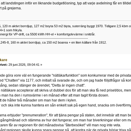
att landstingen inför en liknande budgetlösning, typ att varje avdelning får en till
t på grejerna.
 120 m aktivt borrdjup, 127 m2 boyta 53 m2 biyta, suterräng byggt 1970. Tidigare 2,5 kbm olj
34+1 som frikyla.
nergi för VP-drift, ca 5500 kWh HH-el + komfortgolvvärme i snitt/år.
----------------------------------------------------------------------------
1245-8, 160 m aktivt borrdjup, ca 150 m2 boarea + en liten källare från 1912.
äkare
rivet:
29 juni 2026, 09:04:41 »
de göra vore väl en fungerande "nätläkarfunktion" som konkurrerar med de privata
ed "Chatten" via 1177, och initialt så svarade de, och om jag hade följdfrågor så k
ång, sedan stänger de ärendet, "Detta är ingen chatt".
a nätläkare accepterar att skriva ut dubbel dos för att man ska få ned priset/dos, men 
n man ha den i rumsvärme i en månad efter att man tagit första dosen.
att de håller två månader om man har dem i kylen.
r och ska inte kunna hantera en sån enkelt sak på egen hand, snacka om överförmy
arna erbjuder "prenumeration", för att tjäna pengar på staten, det innebär att man 
gång/månad och stämma av hur det fungerar, om man har biverkningar eller om man 
aren får av regionen för det månadsvisa "återbesöket" vill man nog inte veta.
ånt regionen skulle kunna spara pengar på, att kontra när de privata börjar trixa på 