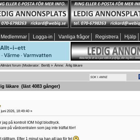
Medlemmar
Logga-in
Vanliga frågor
Registrera
Hjälp
Allmänt forum
(Moderator:
Bertil
) »
Ämne:
Ärlig läkare
g läkare (läst 4083 gånger)
e
juni 2026, 18:49:40 »
jag på kontroll IOM högt blodtryck.
are på vårdcentralen som jag inte träffat förr!
rättfram. Efter 1 minut sa han att jag för fet
.