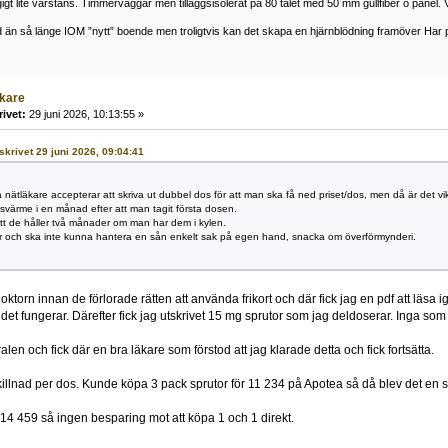
igt lite varstans. Timmerväggar men tilläggsisolerat på 80 talet med 50 mm gullfiber o panel. 
 än så länge IOM ”nytt” boende men troligtvis kan det skapa en hjärnblödning framöver Har pr
äkare
rivet:
29 juni 2026, 10:13:55 »
 skrivet 29 juni 2026, 09:04:41
a nätläkare accepterar att skriva ut dubbel dos för att man ska få ned priset/dos, men då är det vik
värme i en månad efter att man tagit första dosen.
att de håller två månader om man har dem i kylen.
r och ska inte kunna hantera en sån enkelt sak på egen hand, snacka om överförmynderi.
ktorn innan de förlorade rätten att använda frikort och där fick jag en pdf att läsa 
ur det fungerar. Därefter fick jag utskrivet 15 mg sprutor som jag deldoserar. Inga so
tralen och fick där en bra läkare som förstod att jag klarade detta och fick fortsätta.
skillnad per dos. Kunde köpa 3 pack sprutor för 11 234 på Apotea så då blev det en s
14 459 så ingen besparing mot att köpa 1 och 1 direkt.