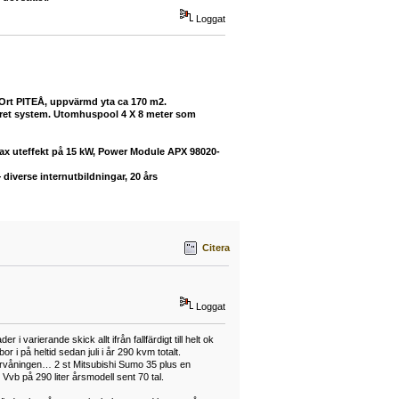
Loggat
 Ort PITEÅ, uppvärmd yta ca 170 m2.
buret system. Utomhuspool 4 X 8 meter som
max uteffekt på 15 kW, Power Module APX 98020-
diverse internutbildningar, 20 års
Citera
Loggat
arierande skick allt ifrån fallfärdigt till helt ok
på heltid sedan juli i år 290 kvm totalt.
vervåningen… 2 st Mitsubishi Sumo 35 plus en
vb på 290 liter årsmodell sent 70 tal.