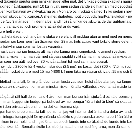
ed Saxenda sprutor som minskar suget efter mat, det funkade också skapligt i någ
ck ned nåt liknande, runt 10 kg initialt, men sedan vande sig hjärnan med det ocks
å en kombination av viktväktarna och Monjaro och lyckats gå ned 19 kg sedan i no
tom skydda mot cancer, Alzheimer, diabetes, högt blodtryck, hjärt/kärlsjukdom - 
nge (typ 3 månader in i denna behandling) så funkar det skitbra, de där gubbarna p
r ju tränat idag, och promenerat, så det är du värd.
gre helt enkelt.
at hela dagar och ändå inte sluka en elefant till middag utan är nöjd med en norma
sedan jag kom hem från Spanien den 28 maj, trots att jag varit förkyld större delen 
ika förkylningar som har löst av varandra.
nnas bättre, så jag hoppas att man ska kunna göra comeback i gymmet i veckan.
tt träna fysiken när man går ned så pass snabbt i vikt så man inte tappar så mycket
byn som nog gått ned över 30 kg på rätt kort tid med samma preparat.
 svindyrt, 2800 kr för 4 veckor i startdos (2.5 mg), nu kostar det 3800 kr (7.5 mg)
e sååå mycket dyrare med 15 mg (4800 kr) men läkarna vägrar skriva ut 15 mg och lå
.
blottad i alla fall, för mig får det nästan kosta vad som helst så betalar jag, så länge
ckas av sjukvården, om man minskar risken för alla välfärdssjukdomar så måste ju v
då gått åt rätt håll de senaste 4 åren, om man bortser från sjukvård och äldreomsorg,
 om man bygger sin budget på behovet av mer pengar "för att det är köer" så skapas 
er i den privata vården, hur nu det kan komma sig.
n har de problem att få fatt i personal, jag vet inte hur det är i andra delar av la
integrationsprojekt för nyanlända så sökte sig de svenska uskorna bort från äldre
som kom in var helt handlingsöförlamade, och kunde inte språket så de kunde inte
terskor från Somalia skulle t.o.m börja mata henne med fingrarna, men då sa mors