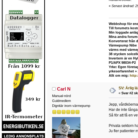
«
Senast ändrad: 29
Webbshop för ene
Till forumets kost
Min loggade anlä
Mina andra forum
Konverterat från 
Värmepump Nibe 12
värms med värmepu
38 stycken solcel
Invertern är en H
P1/APX 98034-P2
Yrke: Egen företag
yrkeserfarenhet +
Allt om mig:
http
SV: Ärlig l
Carl N
«
Svar #2 sk
Manual-nörd
Guldmedlem
Jepp, vårdköerna
Dignitär inom värmepump
Har de inte långa
Så för att få en 
Privata sektorn h
Ju fler patienter 