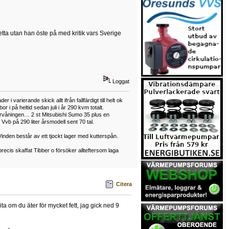
etta utan han öste på med kritik vars Sverige
Loggat
arierande skick allt ifrån fallfärdigt till helt ok
på heltid sedan juli i år 290 kvm totalt.
vervåningen… 2 st Mitsubishi Sumo 35 plus en
vb på 290 liter årsmodell sent 70 tal.
Vinden består av ett tjockt lager med kutterspån.
ecis skaffat Tibber o försöker allteftersom laga
Citera
ta om du äter för mycket fett, jag gick ned 9