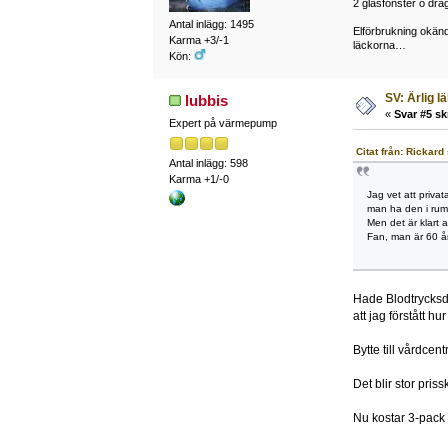
2 glasfönster o drag
Antal inlägg: 1495
Elförbrukning okänd
Karma +3/-1
läckorna…
Kön:
SV: Ärlig l
lubbis
«
Svar #5 sk
Expert på värmepump
Citat från: Rickard
Antal inlägg: 598
Karma +1/-0
Jag vet att privat
man ha den i rums
Men det är klart 
Fan, man är 60 å
Hade Blodtrycksdo
att jag förstått h
Bytte till vårdcen
Det blir stor pris
Nu kostar 3-pack 