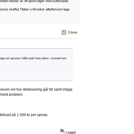
Vinden består av ett tjockt lager med kutterspån.
ecis skaffat Tibber o försöker allteftersom laga
Citera
tigt att sprutan hålls kyld hela tiden, normalt kan
igenom om hur deldosering går till samt intyga
m helst problem.
killnad på 1 000 kr per spruta.
Loggat