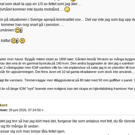
rat som skall ta upp en 1/3 av fettet som jag äter…
rövhålet kommer inte bjuda motstånd….
i in på situationen i Sverige apropå kriminalitet osv… Det var inte jag som tog upp d
rr kommer han nog snart gå i pension….
Rumänien
träffat
er över havet. Byggår mitten slutet av 1800 talet. Gården består förutom av många byggnader i v
av den ena är en gammal byskola på 140 kvm. Den andra byggnaden är den jag o sambon bor i 
 2 våningsplan men IOM sambon ville bo i ett enplanshus så satte jag in en ytterdörr till ö
år för uppvärmningen. Det finns även ett 10 tal gamla elradiatorer som dock inte används… V
igt lite varstans. Timmerväggar men tilläggsisolerat på 80 talet med 50 mm gullfiber o panel. 
 än så länge IOM ”nytt” boende men troligtvis kan det skapa en hjärnblödning framöver Har pr
äkare
rivet:
29 juni 2026, 07:24:50 »
et jag tror så har jag kört med det, fungerar lite som antabus mot fett, du får rännski
 sig för många år sedan.
sar sig och man börjar tåla fettet igen.