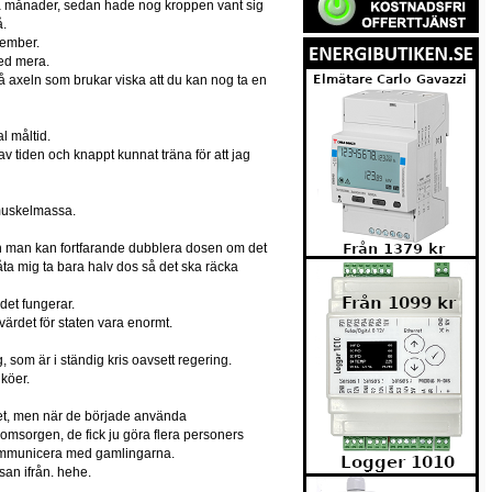
ra månader, sedan hade nog kroppen vant sig
å.
vember.
med mera.
å axeln som brukar viska att du kan nog ta en
l måltid.
av tiden och knappt kunnat träna för att jag
 muskelmassa.
 och man kan fortfarande dubblera dosen om det
ta mig ta bara halv dos så det ska räcka
 det fungerar.
ärdet för staten vara enormt.
 som är i ständig kris oavsett regering.
köer.
ndet, men när de började använda
omsorgen, de fick ju göra flera personers
 kommunicera med gamlingarna.
an ifrån. hehe.