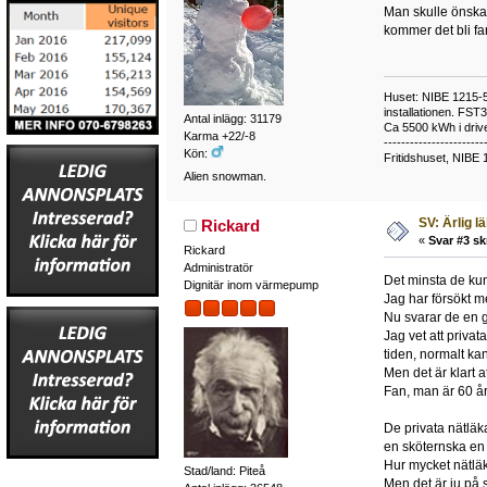
Man skulle önska 
kommer det bli far
Huset: NIBE 1215-5,
installationen. FST
Antal inlägg: 31179
Ca 5500 kWh i drive
Karma +22/-8
-----------------------
Kön:
Fritidshuset, NIBE 
Alien snowman.
SV: Ärlig l
Rickard
«
Svar #3 sk
Rickard
Administratör
Det minsta de kun
Dignitär inom värmepump
Jag har försökt m
Nu svarar de en g
Jag vet att privat
tiden, normalt ka
Men det är klart 
Fan, man är 60 å
De privata nätläk
en sköternska en 
Hur mycket nätläk
Stad/land: Piteå
Men det är ju på s