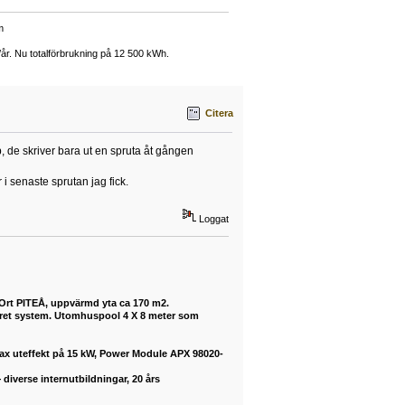
m
/år. Nu totalförbrukning på 12 500 kWh.
Citera
 de skriver bara ut en spruta åt gången
i senaste sprutan jag fick.
Loggat
 Ort PITEÅ, uppvärmd yta ca 170 m2.
buret system. Utomhuspool 4 X 8 meter som
max uteffekt på 15 kW, Power Module APX 98020-
diverse internutbildningar, 20 års