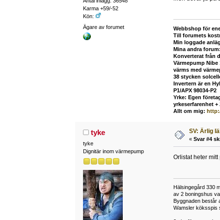
Antal inlägg: 36548
Karma +59/-52
Kön:
Ägare av forumet
Webbshop för ene
Till forumets kost
Min loggade anlä
Mina andra forum
Konverterat från 
Värmepump Nibe 12
värms med värmepu
38 stycken solcel
Invertern är en H
P1/APX 98034-P2
Yrke: Egen företag
yrkeserfarenhet +
Allt om mig:
http
SV: Ärlig l
tyke
«
Svar #4 sk
tyke
Dignitär inom värmepump
Orlistat heter mit
Hälsingegård 330 met
av 2 boningshus var
Byggnaden består av
Wamsler köksspis st