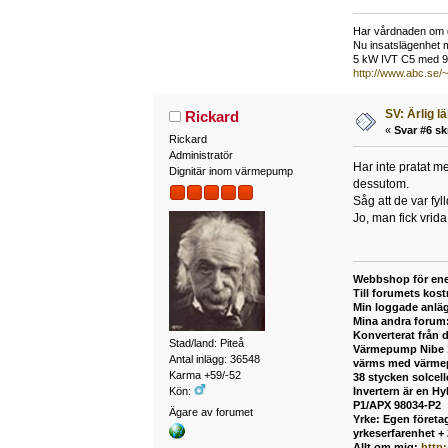
Har vårdnaden om d
Nu insatslägenhet 
5 kW IVT C5 med 92 
http://www.abc.se/
SV: Ärlig l
Rickard
«
Svar #6 sk
Rickard
Administratör
Har inte pratat m
Dignitär inom värmepump
dessutom.
Såg att de var fyl
Jo, man fick vrid
Webbshop för ene
Till forumets kost
Min loggade anlä
Mina andra forum
Konverterat från 
Stad/land: Piteå
Värmepump Nibe 12
Antal inlägg: 36548
värms med värmepu
Karma +59/-52
38 stycken solcel
Kön:
Invertern är en H
P1/APX 98034-P2
Ägare av forumet
Yrke: Egen företag
yrkeserfarenhet +
Allt om mig:
http