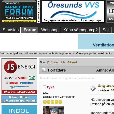
Startsida
Forum
Webshop
Köpa värmepump?
Sök
Värmepumpsforum allt om värmepump och värmepumpar
»
VärmepumpsForum Allmänt
»
Sidor: [
1
]
2
Next
Alla
Gå ned
Författare
Ämne: Ärli
0 medlemmar och 1 gäst tittar på detta ämne.
Ärlig läkar
tyke
«
skrivet:
28 
tyke
Dignitär inom värmepump
Häromveckan var 
Träffade på en läk
Han var underbart 