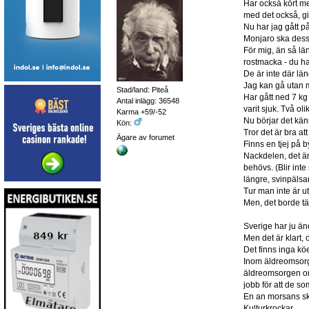
Har också kört m
med det också, gi
Nu har jag gått p
Monjaro ska dessu
För mig, än så lä
rostmacka - du ha
De är inte där län
Jag kan gå utan m
Stad/land: Piteå
Har gått ned 7 kg 
Antal inlägg: 36548
varit sjuk. Två ol
Karma +59/-52
Nu börjar det kä
Kön:
Tror det är bra a
Ägare av forumet
Finns en tjej på 
Nackdelen, det är
behövs. (Blir int
längre, svinpälsar
Tur man inte är ut
Men, det borde tä
Sverige har ju än
Men det är klart,
Det finns inga kö
Inom äldreomsorge
äldreomsorgen om 
jobb för att de 
En an morsans skö
Kulturkrockar.