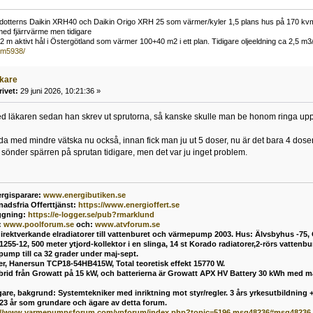
otterns Daikin XRH40 och Daikin Origo XRH 25 som värmer/kyler 1,5 plans hus på 170 kv
med fjärrvärme men tidigare
m aktivt hål i Östergötland som värmer 100+40 m2 i ett plan. Tidigare oljeeldning ca 2,5 m3
~m5938/
äkare
rivet:
29 juni 2026, 10:21:36 »
ed läkaren sedan han skrev ut sprutorna, så kanske skulle man be honom ringa upp,
lda med mindre vätska nu också, innan fick man ju ut 5 doser, nu är det bara 4 doser 
a sönder spärren på sprutan tidigare, men det var ju inget problem.
rgisparare:
www.energibutiken.se
nadsfria Offerttjänst
:
https://www.energioffert.se
ggning:
https://e-logger.se/pub?rmarklund
:
www.poolforum.se
och:
www.atvforum.se
direktverkande elradiatorer till vattenburet och värmepump 2003. Hus: Älvsbyhus -75,
55-12, 500 meter ytjord-kollektor i en slinga, 14 st Korado radiatorer,2-rörs vatten
mp till ca 32 grader under maj-sept.
ler, Hanersun TCP18-54HB415W, Total teoretisk effekt 15770 W.
ybrid från Growatt på 15 kW, och batterierna är Growatt APX HV Battery 30 kWh med 
are, bakgrund: Systemtekniker med inriktning mot styr/regler. 3 års yrkesutbildning + 
 23 år som grundare och ägare av detta forum.
://www.varmepumpsforum.com/vpforum/index.php?topic=5196.msg48236#msg48236