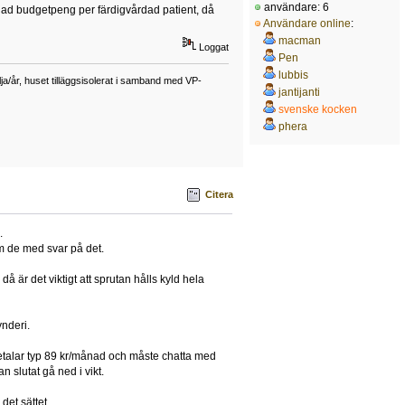
användare: 6
delad budgetpeng per färdigvårdad patient, då
Användare online
:
macman
Loggat
Pen
lubbis
a/år, huset tilläggsisolerat i samband med VP-
jantijanti
svenske kocken
phera
Citera
.
om de med svar på det.
då är det viktigt att sprutan hålls kyld hela
nderi.
betalar typ 89 kr/månad och måste chatta med
slutat gå ned i vikt.
det sättet.