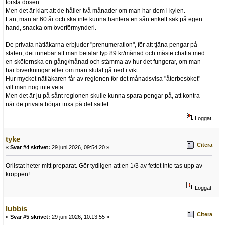
första dosen.
Men det är klart att de håller två månader om man har dem i kylen.
Fan, man är 60 år och ska inte kunna hantera en sån enkelt sak på egen
hand, snacka om överförmynderi.
De privata nätläkarna erbjuder "prenumeration", för att tjäna pengar på
staten, det innebär att man betalar typ 89 kr/månad och måste chatta med
en sköternska en gång/månad och stämma av hur det fungerar, om man
har biverkningar eller om man slutat gå ned i vikt.
Hur mycket nätläkaren får av regionen för det månadsvisa "återbesöket"
vill man nog inte veta.
Men det är ju på sånt regionen skulle kunna spara pengar på, att kontra
när de privata börjar trixa på det sättet.
Loggat
tyke
Citera
«
Svar #4 skrivet:
29 juni 2026, 09:54:20 »
Orlistat heter mitt preparat. Gör tydligen att en 1/3 av fettet inte tas upp av
kroppen!
Loggat
lubbis
Citera
«
Svar #5 skrivet:
29 juni 2026, 10:13:55 »