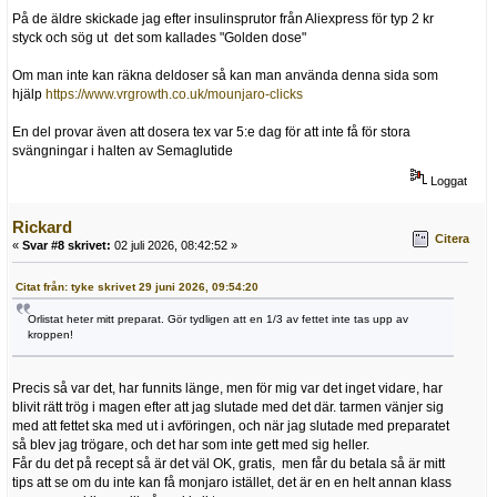
På de äldre skickade jag efter insulinsprutor från Aliexpress för typ 2 kr
styck och sög ut det som kallades "Golden dose"
Om man inte kan räkna deldoser så kan man använda denna sida som
hjälp
https://www.vrgrowth.co.uk/mounjaro-clicks
En del provar även att dosera tex var 5:e dag för att inte få för stora
svängningar i halten av Semaglutide
Loggat
Rickard
Citera
«
Svar #8 skrivet:
02 juli 2026, 08:42:52 »
Citat från: tyke skrivet 29 juni 2026, 09:54:20
Orlistat heter mitt preparat. Gör tydligen att en 1/3 av fettet inte tas upp av
kroppen!
Precis så var det, har funnits länge, men för mig var det inget vidare, har
blivit rätt trög i magen efter att jag slutade med det där. tarmen vänjer sig
med att fettet ska med ut i avföringen, och när jag slutade med preparatet
så blev jag trögare, och det har som inte gett med sig heller.
Får du det på recept så är det väl OK, gratis, men får du betala så är mitt
tips att se om du inte kan få monjaro istället, det är en en helt annan klass