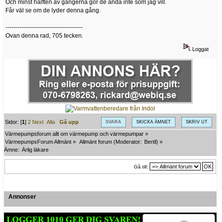
Och minst hälften av gångerna gör de ändå inte som jag vill.
Får väl se om de lyder denna gång.
---------------------------------------
Ovan denna rad, 705 tecken.
Loggat
Sidor: [
1
]
2
Next
Alla
Gå upp
SVARA
SKICKA ÄMNET
SKRIV UT
Värmepumpsforum allt om värmepump och värmepumpar
»
VärmepumpsForum Allmänt
»
Allmänt forum
(Moderator:
Bertil
) »
Ämne:
Ärlig läkare
Gå till:
Annonser