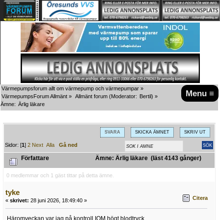
Värmepumpsforum allt om värmepump och värmepumpar
»
Menu ≡
VärmepumpsForum Allmänt
»
Allmänt forum
(Moderator:
Bertil
) »
Ämne:
Ärlig läkare
SVARA
SKICKA ÄMNET
SKRIV UT
Sidor: [
1
]
2
Next
Alla
Gå ned
Författare
Ämne: Ärlig läkare (läst 4143 gånger)
0 medlemmar och 1 gäst tittar på detta ämne.
tyke
Citera
«
skrivet:
28 juni 2026, 18:49:40 »
Häromveckan var jag på kontroll IOM högt blodtryck.