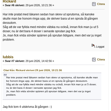
Rickard
Citera
«
Svar #6 skrivet:
29 juni 2026, 10:21:36 »
Har inte pratat med läkaren sedan han skrev ut sprutorna, så kanske
skulle man be honom ringa upp, de skriver bara ut en spruta åt gången
dessutom.
Såg att de var fyllda med mindre vätska nu också, innan fick man ju ut 5
doser, nu är det bara 4 doser i senaste sprutan jag fick.
Jo, man fick vrida sönder spärren på sprutan tidigare, men det var ju inget
problem.
Loggat
lubbis
Citera
«
Svar #7 skrivet:
29 juni 2026, 14:42:56 »
Citat från: Rickard skrivet 29 juni 2026, 10:21:36
Har inte pratat med läkaren sedan han skrev ut sprutorna, så kanske skulle man
be honom ringa upp, de skriver bara ut en spruta åt gången dessutom.
Såg att de var fyllda med mindre vätska nu också, innan fick man ju ut 5 doser,
nu är det bara 4 doser i senaste sprutan jag fick.
Jo, man fick vrida sönder spärren på sprutan tidigare, men det var ju inget
problem.
Jag fick tom 4 utskrivna åt gången :-)