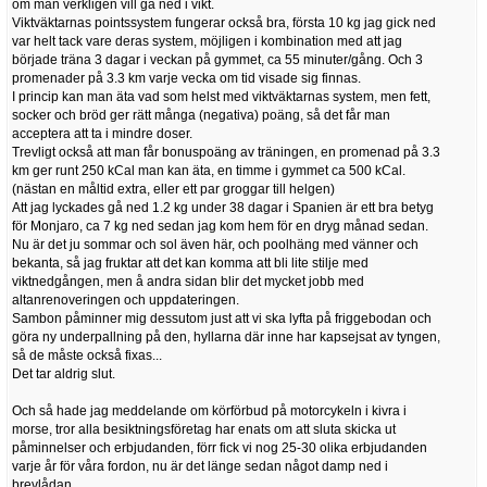
om man verkligen vill gå ned i vikt.
Viktväktarnas pointssystem fungerar också bra, första 10 kg jag gick ned
var helt tack vare deras system, möjligen i kombination med att jag
började träna 3 dagar i veckan på gymmet, ca 55 minuter/gång. Och 3
promenader på 3.3 km varje vecka om tid visade sig finnas.
I princip kan man äta vad som helst med viktväktarnas system, men fett,
socker och bröd ger rätt många (negativa) poäng, så det får man
acceptera att ta i mindre doser.
Trevligt också att man får bonuspoäng av träningen, en promenad på 3.3
km ger runt 250 kCal man kan äta, en timme i gymmet ca 500 kCal.
(nästan en måltid extra, eller ett par groggar till helgen)
Att jag lyckades gå ned 1.2 kg under 38 dagar i Spanien är ett bra betyg
för Monjaro, ca 7 kg ned sedan jag kom hem för en dryg månad sedan.
Nu är det ju sommar och sol även här, och poolhäng med vänner och
bekanta, så jag fruktar att det kan komma att bli lite stilje med
viktnedgången, men å andra sidan blir det mycket jobb med
altanrenoveringen och uppdateringen.
Sambon påminner mig dessutom just att vi ska lyfta på friggebodan och
göra ny underpallning på den, hyllarna där inne har kapsejsat av tyngen,
så de måste också fixas...
Det tar aldrig slut.
Och så hade jag meddelande om körförbud på motorcykeln i kivra i
morse, tror alla besiktningsföretag har enats om att sluta skicka ut
påminnelser och erbjudanden, förr fick vi nog 25-30 olika erbjudanden
varje år för våra fordon, nu är det länge sedan något damp ned i
brevlådan.