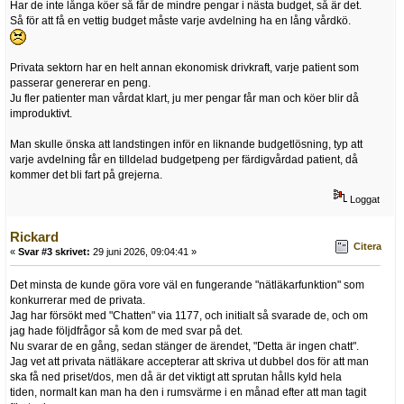
Har de inte långa köer så får de mindre pengar i nästa budget, så är det.
Så för att få en vettig budget måste varje avdelning ha en lång vårdkö.
Privata sektorn har en helt annan ekonomisk drivkraft, varje patient som
passerar genererar en peng.
Ju fler patienter man vårdat klart, ju mer pengar får man och köer blir då
improduktivt.
Man skulle önska att landstingen inför en liknande budgetlösning, typ att
varje avdelning får en tilldelad budgetpeng per färdigvårdad patient, då
kommer det bli fart på grejerna.
Loggat
Rickard
Citera
«
Svar #3 skrivet:
29 juni 2026, 09:04:41 »
Det minsta de kunde göra vore väl en fungerande "nätläkarfunktion" som
konkurrerar med de privata.
Jag har försökt med "Chatten" via 1177, och initialt så svarade de, och om
jag hade följdfrågor så kom de med svar på det.
Nu svarar de en gång, sedan stänger de ärendet, "Detta är ingen chatt".
Jag vet att privata nätläkare accepterar att skriva ut dubbel dos för att man
ska få ned priset/dos, men då är det viktigt att sprutan hålls kyld hela
tiden, normalt kan man ha den i rumsvärme i en månad efter att man tagit