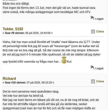
Både bra och dåligt.
Fick ingen tid förrns den 13 Juli, men det går väl an, hade kunnat vara
värre också, inte många anläggningar som besiktigar MC och ATV.
Loggat
Tobbe_5192
Citera
«
Svar #9 skrivet:
06 juli 2026, 19:44:09 »
Haha, här har man också försökt att "chatta" med läkarna via 1177. Under
ett personligt möte fick jag till svars att "messenger" (som de kallar det så
fint) inte var en bra väg att gå. Så där svarar de inte mig längre. Eftersom
de vet att jag bort 4-5 minuter från sjukhuset, så vill de istället att jag dyker
upp fysiskt inför varenda ny fråga man har...
Kul
Loggat
Rickard
Citera
«
Svar #10 skrivet:
07 juli 2026, 09:10:29 »
Det är rent vansinne med sjukvården idag.
Vet inte hur det kan ha blivit så.
När jag var barn fanns en läkare på vår ort, nu är de nog ett tiotal, och de
har inte tid att träffa någon ändå allt ska gå via sköterska, sedan
sjukgymnast (vad man än har för fel) och så får man möjligen träffa en