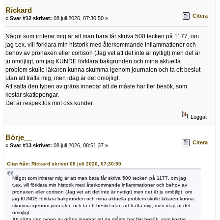
Rickard
Citera
«
Svar #12 skrivet:
08 juli 2026, 07:30:50 »
Något som irriterar mig är att man bara får skriva 500 tecken på 1177, om
jag t.ex. vill förklara min historik med återkommande inflammationer och
behov av pronaxen eller cortison (Jag vet att det inte är nyttigt) men det är
ju omöjligt, om jag KUNDE förklara bakgrunden och mina aktuella
problem skulle läkaren kunna skumma igenom journalen och ta ett beslut
utan att träffa mig, men idag är det omöjligt.
Att sätta den typen av gräns innebär att de måste har fler besök, som
kostar skattepengar.
Det är respektlös mot oss kunder.
Loggat
Börje__
Citera
«
Svar #13 skrivet:
08 juli 2026, 08:51:37 »
Citat från: Rickard skrivet 08 juli 2026, 07:30:50
Något som irriterar mig är att man bara får skriva 500 tecken på 1177, om jag
t.ex. vill förklara min historik med återkommande inflammationer och behov av
pronaxen eller cortison (Jag vet att det inte är nyttigt) men det är ju omöjligt, om
jag KUNDE förklara bakgrunden och mina aktuella problem skulle läkaren kunna
skumma igenom journalen och ta ett beslut utan att träffa mig, men idag är det
omöjligt.
Att sätta den typen av gräns innebär att de måste har fler besök, som kostar