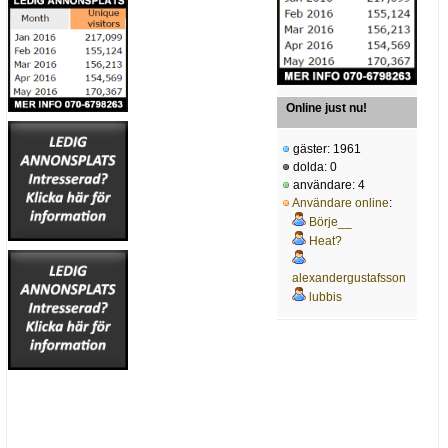
Online just nu!
gäster: 1961
dolda: 0
användare: 4
Användare online
:
Börje__
Heat?
alexandergustafsson
lubbis