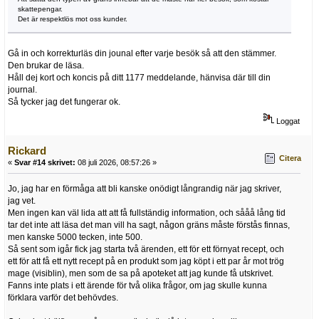
skattepengar.
Det är respektlös mot oss kunder.
Gå in och korrekturläs din jounal efter varje besök så att den stämmer.
Den brukar de läsa.
Håll dej kort och koncis på ditt 1177 meddelande, hänvisa där till din
journal.
Så tycker jag det fungerar ok.
Loggat
Rickard
Citera
«
Svar #14 skrivet:
08 juli 2026, 08:57:26 »
Jo, jag har en förmåga att bli kanske onödigt långrandig när jag skriver,
jag vet.
Men ingen kan väl lida att att få fullständig information, och sååå lång tid
tar det inte att läsa det man vill ha sagt, någon gräns måste förstås finnas,
men kanske 5000 tecken, inte 500.
Så sent som igår fick jag starta två ärenden, ett för ett förnyat recept, och
ett för att få ett nytt recept på en produkt som jag köpt i ett par år mot trög
mage (visiblin), men som de sa på apoteket att jag kunde få utskrivet.
Fanns inte plats i ett ärende för två olika frågor, om jag skulle kunna
förklara varför det behövdes.