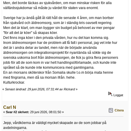
Men, det borde täckas av sjukvården, om man minskar risken för alla
välfärdssjukdomar så måste ju värdet för staten vara enormt.
Sverige har ju ändå gått åt rätt håll de senaste 4 åren, om man bortser
från sjukvård och äldreomsorg, som är i ständig kris oavsett regering.
Men det är klart, om man bygger sin budget på behovet av mer pengar
"för att det är köer" så skapas köer.
Det finns inga köer i den privata vården, hur nu det kan komma sig.
Inom äldreomsorgen har de problem att få fatt i personal, jag vet inte hur
det är i andra delar av landet, men när de började använda
äldreomsorgen om integrationsprojekt för nyanlända så sökte sig de
svenska uskorna bort från äldreomsorgen, de fick ju göra flera personers
jobb för att de som kom in var helt handlingsöförlamade, och kunde inte
språket så de kunde inte kommunicera med gamlingarna.
En an morsans sköterskor från Somalia skulle t.o.m börja mata henne
med fingrarna, men då sa morsan ifrån. hehe.
Kulturkrockar.
«
Senast ändrad: 29 juni 2026, 07:31:44 av Rickard
»
Loggat
Carl N
Citera
«
Svar #2 skrivet:
29 juni 2026, 08:01:50 »
Jepp, vårdköerna är väldigt mycket skapade av de som jobbar på
avdelningarna.