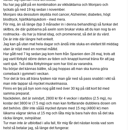
Nu har jag gått på en kombination av viktväktarna och Monjaro och
lyckats gå ned 19 kg sedan i november.
Monjaro ska dessutom skydda mot cancer, Alzheimer, diabetes, högt
blodtryck, hjärt/kärlsjukdom - med mera.
För mig, än så länge (typ 3 månader in i denna behandling) så funkar det
skitbra, de där gubbarna på axeln som brukar viska att du kan nog ta en
rostmacka - du har ju tränat idag, och promenerat, så det är du värd.
De är inte där längre helt enkelt.
Jag kan gå utan mat hela dagar och ändå inte sluka en elefant till middag
utan är nöjd med en normal måltid.
Har gått ned 7 kg sedan jag kom hem från Spanien den 28 maj, trots att
jag varit förkyld större delen av tiden och knappt kunnat träna för att jag
varit sjuk. Två olika förkylningar som har löst av varandra.
Nu börjar det kännas bättre, så jag hoppas att man ska kunna göra
comeback i gymmet i veckan.
Tror det är bra att träna fysiken när man går ned så pass snabbt i vikt så
man inte tappar så mycket muskelmassa.
Finns en tjej på byn som nog gått ned över 30 kg på rätt kort tid med
samma preparat.
Nackdelen, det är svindyrt, 2800 kr för 4 veckor i startdos (2.5 mg), nu
kostar det 3800 kr (7.5 mg) och man kan fortfarande dubblera dosen om
det behövs. (Blir inte sååå mycket dyrare med 15 mg (4800 kr) men
läkarna vägrar skriva ut 15 mg och låta mig ta bara halv dos så det ska
räcka längre, svinpälsar.
Tur man inte är utblottad i alla fall, för mig får det nästan kosta vad som
helst så betalar jag, så länge det fungerar.