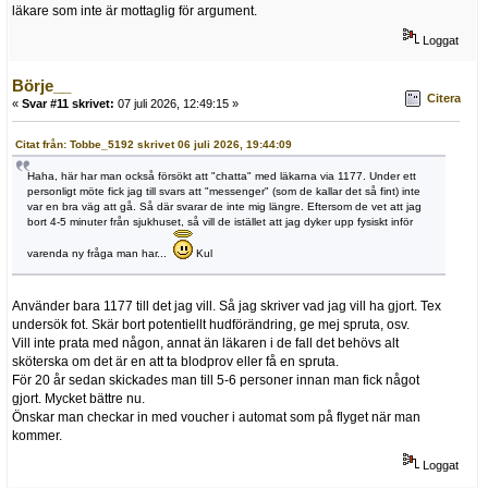
läkare som inte är mottaglig för argument.
Loggat
Börje__
Citera
«
Svar #11 skrivet:
07 juli 2026, 12:49:15 »
Citat från: Tobbe_5192 skrivet 06 juli 2026, 19:44:09
Haha, här har man också försökt att "chatta" med läkarna via 1177. Under ett
personligt möte fick jag till svars att "messenger" (som de kallar det så fint) inte
var en bra väg att gå. Så där svarar de inte mig längre. Eftersom de vet att jag
bort 4-5 minuter från sjukhuset, så vill de istället att jag dyker upp fysiskt inför
varenda ny fråga man har...
Kul
Använder bara 1177 till det jag vill. Så jag skriver vad jag vill ha gjort. Tex
undersök fot. Skär bort potentiellt hudförändring, ge mej spruta, osv.
Vill inte prata med någon, annat än läkaren i de fall det behövs alt
sköterska om det är en att ta blodprov eller få en spruta.
För 20 år sedan skickades man till 5-6 personer innan man fick något
gjort. Mycket bättre nu.
Önskar man checkar in med voucher i automat som på flyget när man
kommer.
Loggat