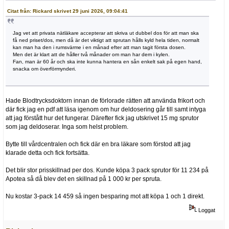
Citat från: Rickard skrivet 29 juni 2026, 09:04:41
Jag vet att privata nätläkare accepterar att skriva ut dubbel dos för att man ska
få ned priset/dos, men då är det viktigt att sprutan hålls kyld hela tiden, normalt
kan man ha den i rumsvärme i en månad efter att man tagit första dosen.
Men det är klart att de håller två månader om man har dem i kylen.
Fan, man är 60 år och ska inte kunna hantera en sån enkelt sak på egen hand,
snacka om överförmynderi.
Hade Blodtrycksdoktorn innan de förlorade rätten att använda frikort och
där fick jag en pdf att läsa igenom om hur deldosering går till samt intyga
att jag förstått hur det fungerar. Därefter fick jag utskrivet 15 mg sprutor
som jag deldoserar. Inga som helst problem.
Bytte till vårdcentralen och fick där en bra läkare som förstod att jag
klarade detta och fick fortsätta.
Det blir stor prisskillnad per dos. Kunde köpa 3 pack sprutor för 11 234 på
Apotea så då blev det en skillnad på 1 000 kr per spruta.
Nu kostar 3-pack 14 459 så ingen besparing mot att köpa 1 och 1 direkt.
Loggat