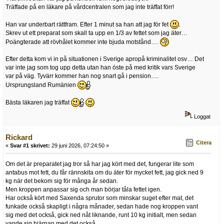
Träffade på en läkare på vårdcentralen som jag inte träffat förr!
Han var underbart rättfram. Efter 1 minut sa han att jag för fet
.
Skrev ut ett preparat som skall ta upp en 1/3 av fettet som jag äter…
Poängterade att rövhålet kommer inte bjuda motstånd….
Efter detta kom vi in på situationen i Sverige apropå kriminalitet osv… Det
var inte jag som tog upp detta utan han öste på med kritik vars Sverige
var på väg. Tyvärr kommer han nog snart gå i pension….
Ursprungsland Rumänien
Bästa läkaren jag träffat
Loggat
Rickard
Citera
«
Svar #1 skrivet:
29 juni 2026, 07:24:50 »
Om det är preparatet jag tror så har jag kört med det, fungerar lite som
antabus mot fett, du får rännskita om du äter för mycket fett, jag gick ned 9
kg när det bekom sig för många år sedan.
Men kroppen anpassar sig och man börjar tåla fettet igen.
Har också kört med Saxenda sprutor som minskar suget efter mat, det
funkade också skapligt i några månader, sedan hade nog kroppen vant
sig med det också, gick ned nåt liknande, runt 10 kg initialt, men sedan
vande sig hjärnan med det också.