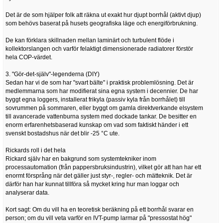
Det är de som hjälper folk att räkna ut exakt hur djupt borrhål (aktivt djup)
som behövs baserat på husets geografiska läge och energiförbrukning.
De kan förklara skillnaden mellan laminärt och turbulent flöde i
kollektorslangen och varför felaktigt dimensionerade radiatorer förstör
hela COP-värdet.
3. "Gör-det-själv"-legenderna (DIY)
Sedan har vi de som har "svart bälte" i praktisk problemlösning. Det är
medlemmarna som har modifierat sina egna system i decennier. De har
byggt egna loggers, installerat frikyla (passiv kyla från borrhålet) till
sovrummen på sommaren, eller byggt om gamla direktverkande elsystem
till avancerade vattenburna system med dockade tankar. De besitter en
enorm erfarenhetsbaserad kunskap om vad som faktiskt händer i ett
svenskt bostadshus när det blir -25 °C ute.
Rickards roll i det hela
Rickard själv har en bakgrund som systemtekniker inom
processautomation (från pappersbruksindustrin), vilket gör att han har ett
enormt försprång när det gäller just styr-, regler- och mätteknik. Det är
därför han har kunnat tillföra så mycket kring hur man loggar och
analyserar data.
Kort sagt: Om du vill ha en teoretisk beräkning på ett borrhål svarar en
person; om du vill veta varför en IVT-pump larmar på "pressostat hög"