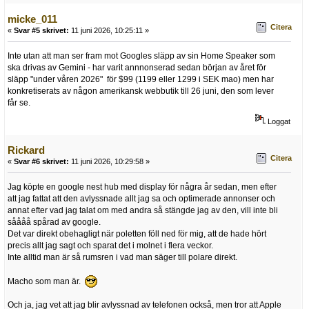
micke_011
Citera
«
Svar #5 skrivet:
11 juni 2026, 10:25:11 »
Inte utan att man ser fram mot Googles släpp av sin Home Speaker som
ska drivas av Gemini - har varit annnonserad sedan början av året för
släpp "under våren 2026" för $99 (1199 eller 1299 i SEK mao) men har
konkretiserats av någon amerikansk webbutik till 26 juni, den som lever
får se.
Loggat
Rickard
Citera
«
Svar #6 skrivet:
11 juni 2026, 10:29:58 »
Jag köpte en google nest hub med display för några år sedan, men efter
att jag fattat att den avlyssnade allt jag sa och optimerade annonser och
annat efter vad jag talat om med andra så stängde jag av den, vill inte bli
såååå spårad av google.
Det var direkt obehagligt när poletten föll ned för mig, att de hade hört
precis allt jag sagt och sparat det i molnet i flera veckor.
Inte alltid man är så rumsren i vad man säger till polare direkt.
Macho som man är.
Och ja, jag vet att jag blir avlyssnad av telefonen också, men tror att Apple