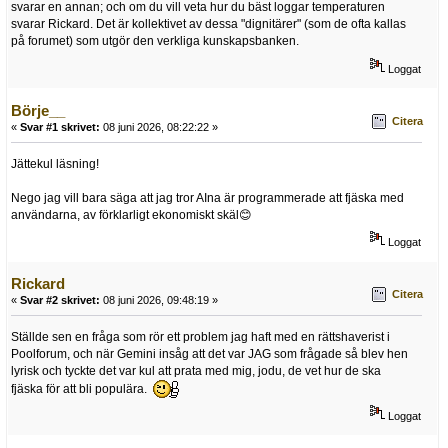
svarar en annan; och om du vill veta hur du bäst loggar temperaturen
svarar Rickard. Det är kollektivet av dessa "dignitärer" (som de ofta kallas
på forumet) som utgör den verkliga kunskapsbanken.
Loggat
Börje__
Citera
«
Svar #1 skrivet:
08 juni 2026, 08:22:22 »
Jättekul läsning!
Nego jag vill bara säga att jag tror AIna är programmerade att fjäska med
användarna, av förklarligt ekonomiskt skäl😊
Loggat
Rickard
Citera
«
Svar #2 skrivet:
08 juni 2026, 09:48:19 »
Ställde sen en fråga som rör ett problem jag haft med en rättshaverist i
Poolforum, och när Gemini insåg att det var JAG som frågade så blev hen
lyrisk och tyckte det var kul att prata med mig, jodu, de vet hur de ska
fjäska för att bli populära.
Loggat