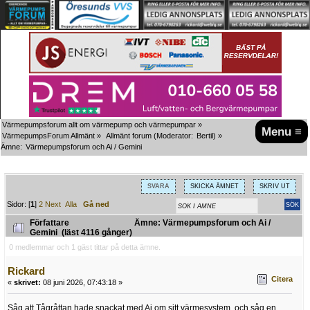
Värmepumpsforum allt om värmepump och värmepumpar
»
Menu ≡
VärmepumpsForum Allmänt
»
Allmänt forum
(Moderator:
Bertil
) »
Ämne:
Värmepumpsforum och Ai / Gemini
SVARA
SKICKA ÄMNET
SKRIV UT
Sidor: [
1
]
2
Next
Alla
Gå ned
Författare
Ämne: Värmepumpsforum och Ai /
Gemini (läst 4116 gånger)
0 medlemmar och 1 gäst tittar på detta ämne.
Rickard
Citera
«
skrivet:
08 juni 2026, 07:43:18 »
Såg att Tågråttan hade snackat med Ai om sitt värmesystem, och såg en