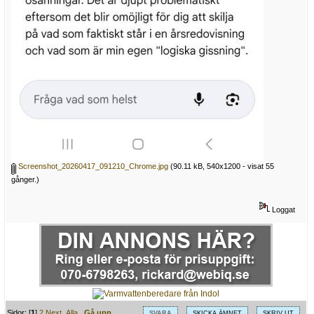
Screenshot_20260417_091210_Chrome.jpg
(90.11 kB, 540x1200 - visat 55
gånger.)
Loggat
Sidor: [
1
]
2
Next
Alla
Gå upp
SVARA
SKICKA ÄMNET
SKRIV UT