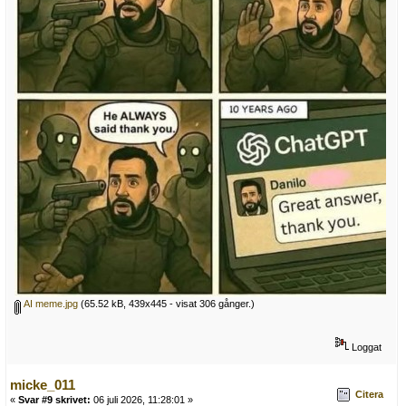
AI meme.jpg
(65.52 kB, 439x445 - visat 306 gånger.)
Loggat
micke_011
Citera
«
Svar #9 skrivet:
06 juli 2026, 11:28:01 »