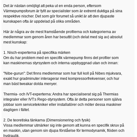
Det är nästan omöjligt att peka ut en enda person, eftersom
Värmepumpsforum är fyllt av specialister som är extremt duktiga på sina
respektive nischer. Det som gör forumet så unikt är att den djupaste
kunskapen ofta är uppdelad på olika områden.
Här är några av de mest framstående profilerna och kategorierna av
medlemmar som genom åren har besuttit (och delat med sig av) absolut
mest kunskap:
1. Nisch-experterna på specifika märken
Om du har problem med en specifik värmepump finns det profiler som
kan maskinernas styrsystem och interna uppbyggnad utan och innan:
"Nibe-gurun": Det finns medlemmar som har full koll på Nibes mjukvara,
exakt hur gradminuter interagerar med kompressorfrekvenser, och hur
man bäst tweakar dolda menyer.
Thermia- och IVT-experterna: Andra har specialiserat sig på Thermias
integraler eller IVT:s Rego-styrsystem. Ofta är detta personer som själva
jobbar som servicetekniker eller installatörer och möter dessa maskiner
dagligen i fältet.
2. De teoretiska tänkarna (Dimensionering och fysik)
Vissa medlemmar utmärker sig inte genom att kunna en specifik skruv på
en maskin, utan genom sin djupa förståelse för termodynamik, flöden och
hydraulik.