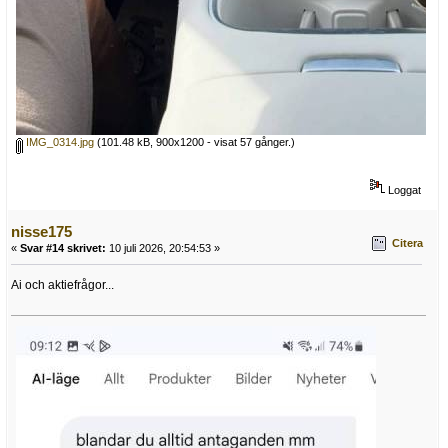
IMG_0314.jpg
(101.48 kB, 900x1200 - visat 57 gånger.)
Loggat
nisse175
Citera
«
Svar #14 skrivet:
10 juli 2026, 20:54:53 »
Ai och aktiefrågor...