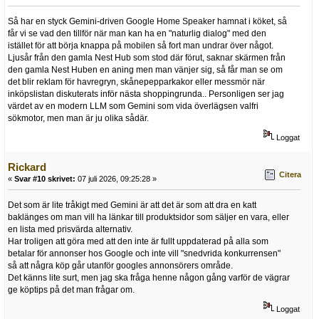
Så har en styck Gemini-driven Google Home Speaker hamnat i köket, så
får vi se vad den tillför när man kan ha en "naturlig dialog" med den
istället för att börja knappa på mobilen så fort man undrar över något.
Ljusår från den gamla Nest Hub som stod där förut, saknar skärmen från
den gamla Nest Huben en aning men man vänjer sig, så får man se om
det blir reklam för havregryn, skånepepparkakor eller messmör när
inköpslistan diskuterats inför nästa shoppingrunda.. Personligen ser jag
värdet av en modern LLM som Gemini som vida överlägsen valfri
sökmotor, men man är ju olika sådär.
Loggat
Rickard
Citera
«
Svar #10 skrivet:
07 juli 2026, 09:25:28 »
Det som är lite tråkigt med Gemini är att det är som att dra en katt
baklänges om man vill ha länkar till produktsidor som säljer en vara, eller
en lista med prisvärda alternativ.
Har troligen att göra med att den inte är fullt uppdaterad på alla som
betalar för annonser hos Google och inte vill "snedvrida konkurrensen"
så att några köp går utanför googles annonsörers område.
Det känns lite surt, men jag ska fråga henne någon gång varför de vägrar
ge köptips på det man frågar om.
Loggat