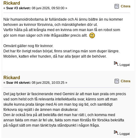
Rickard
Citera
«
Svar #3 skrivet:
08 juni 2026, 09:50:00 »
När humanoidrobotarna är fulländade och Ai ännu bättre än nu kommer
behoven av kvinnor försvinna, och mänskligheten dör ut.
Varför hålla på att krångla med en kvinna om man kan få en robot som
gör som man säger och inte ifrågasätter precis allt.
Omvänt gäller nog för kvinnor.
Det har för övrigt redan börjat, finns snart inga män som duger längre.
Mobilen, katten eller hunden, då har alla tjejer allt de behöver.
Loggat
Rickard
Citera
«
Svar #4 skrivet:
08 juni 2026, 10:03:25 »
Det jag tycker är fascinerande med Gemini är att man kan prata om precis
vad som helst och få relevanta intellektuella svar, känns som att man
skulle kunna prata länge med Ai om man tog sig tid, och samtidigt
förkovra sig rejält i de ämnen man diskuterar.
Den är också bra på att bekräfta det man har rätt i, och komma med
annan fakta om man är fel ute, fakta som man förstås för försöka bekräfta
på något sätt om man tänkt byta ståndpunkt i någon fråga.
Loggat