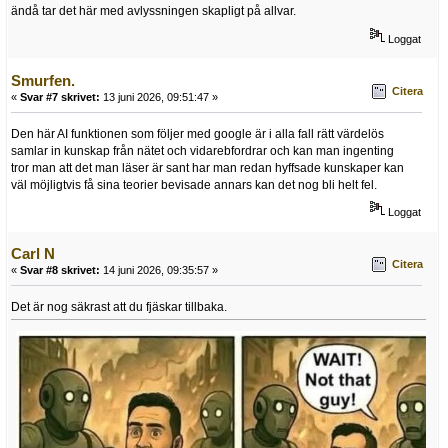
ändå tar det här med avlyssningen skapligt på allvar.
Loggat
Smurfen.
Citera
«
Svar #7 skrivet:
13 juni 2026, 09:51:47 »
Den här AI funktionen som följer med google är i alla fall rätt värdelös
samlar in kunskap från nätet och vidarebfordrar och kan man ingenting
tror man att det man läser är sant har man redan hyffsade kunskaper kan
väl möjligtvis få sina teorier bevisade annars kan det nog bli helt fel.
Loggat
Carl N
Citera
«
Svar #8 skrivet:
14 juni 2026, 09:35:57 »
Det är nog säkrast att du fjäskar tillbaka.