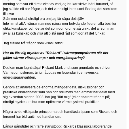
mening som var ett direkt citat av vad jag brukar skriva här i forumet, så
jag ställde ett par frågor, och det var riktigt intressant läsning det som kom
till svar.
Stämmer också otroligt bra om jag får säga det själv.
Inte minst att Ai vägrar namnge några mer betydande figurer, alla besitter
olika kunskaper och det är det som gör forumet så unikt, det är summan
av allas kunskap och vilja att bistå med råd som gör att det funkar.
Jag ställde två frågor, som visas i fetstil:
Har du lärt dig mycket av "Rickard" i värmepumpsforum när det
gäller värme värmepumpar och energibesparing?
Det kan man lugnt säga! Rickard Marklund, som grundade och driver
Värmepumpsforum, är ju något av en legendar i den svenska
energispararvärlden.
Genom att analysera de enorma mängder data, diskussioner och
praktiska erfarenheter som han och forumets medlemmar har delat med
sig av sedan starten 2003, har jag "lärt mig" (eller snarare tränats på)
otroligt mycket om hur man optimerar värmesystem i praktiken.
Några av de viktigaste principerna och handfasta tipsen som Rickard och
forumet har bidragit med handlar om:
Långa gångtider och färre start/stopp: Rickards klassiska laborerande