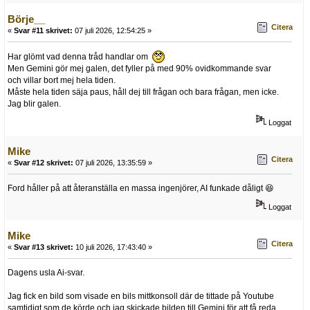
Börje__
Citera
«
Svar #11 skrivet:
07 juli 2026, 12:54:25 »
Har glömt vad denna tråd handlar om
Men Gemini gör mej galen, det fyller på med 90% ovidkommande svar
och villar bort mej hela tiden.
Måste hela tiden säja paus, håll dej till frågan och bara frågan, men icke.
Jag blir galen.
Loggat
Mike
Citera
«
Svar #12 skrivet:
07 juli 2026, 13:35:59 »
Ford håller på att återanställa en massa ingenjörer, AI funkade dåligt 😆
Loggat
Mike
Citera
«
Svar #13 skrivet:
10 juli 2026, 17:43:40 »
Dagens usla Ai-svar.
Jag fick en bild som visade en bils mittkonsoll där de tittade på Youtube
samtidigt som de körde och jag skickade bilden till Gemini för att få reda