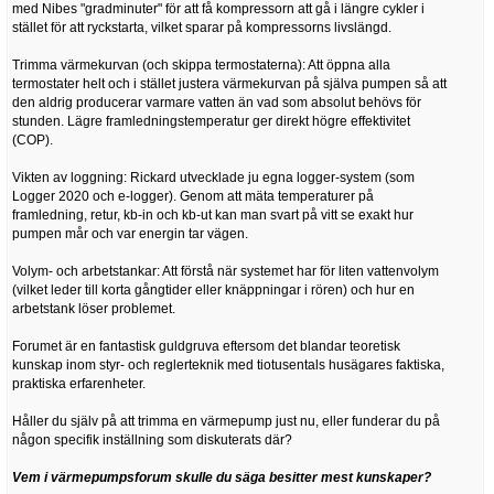
med Nibes "gradminuter" för att få kompressorn att gå i längre cykler i
stället för att ryckstarta, vilket sparar på kompressorns livslängd.
Trimma värmekurvan (och skippa termostaterna): Att öppna alla
termostater helt och i stället justera värmekurvan på själva pumpen så att
den aldrig producerar varmare vatten än vad som absolut behövs för
stunden. Lägre framledningstemperatur ger direkt högre effektivitet
(COP).
Vikten av loggning: Rickard utvecklade ju egna logger-system (som
Logger 2020 och e-logger). Genom att mäta temperaturer på
framledning, retur, kb-in och kb-ut kan man svart på vitt se exakt hur
pumpen mår och var energin tar vägen.
Volym- och arbetstankar: Att förstå när systemet har för liten vattenvolym
(vilket leder till korta gångtider eller knäppningar i rören) och hur en
arbetstank löser problemet.
Forumet är en fantastisk guldgruva eftersom det blandar teoretisk
kunskap inom styr- och reglerteknik med tiotusentals husägares faktiska,
praktiska erfarenheter.
Håller du själv på att trimma en värmepump just nu, eller funderar du på
någon specifik inställning som diskuterats där?
Vem i värmepumpsforum skulle du säga besitter mest kunskaper?