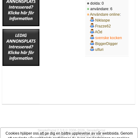
dolda: 0
användare: 6
Användare online
:
Niklaspe
Frazze62
AÖd
svenske kocken
BiggerDigger
ulfuri
SimplePortal 2.3.8 © 2008-2026, SimplePortal
Cookies hjälper oss att ge dig en bättre upplevelse av vår webbsida. Genom
SMF 2.0.19
|
SMF © 2017
,
Simple Machines