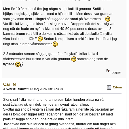
Men för 10 år eller så fick jag några stolpskott till grannar. Snäll o
hjälpsam gick jag självmant med o hjälpa till… Men dessa var grannar
som gav man dem lillfingret så tuggade de snart på överarmen…
Var till slut tvungen o låsa fast stegar osv… Droppen när det sket sig var
nog när de hade en nyårsskiva med 40-50 personer o deras avlopp 3
kammarbrunn vart fullt o de kom o nästan krävde att de skulle få nyttja
våra toaletter…. ICKE
Sedan kom polisen o bröt festen. Inte för att jag
ringt utan interna våldsamheter
2-3 månader senare såg jag grannfrun ”psykot” skrika i alla 4
väderstrecken hur ruttna vi var alla grannar
samma dag som de
flyttade
Loggat
Carl N
Citera
«
Svar #1 skrivet:
13 maj 2026, 08:56:38 »
Ska snart flytta men har en granne som låter hunden pissa på vår
postlåda, jag skiter i det, men de är i övrigt rätt gnälliga.
Skottar jag snö på vintern så kan det råka ramla ner lite på baksidan av
deras tomt, den ligger rakt nedanför en slänt och det är begränsat med
plats att lägga snö där uppe brevid min infart.
Jävlar vad han skäller och är grinig över detta, undrar om han ringer och
skäller på kommun när de plogar gatan och vräker in snön på tomten?