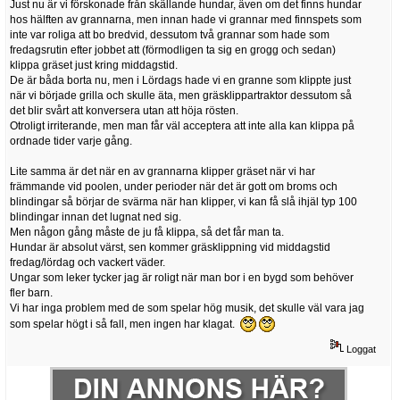
Just nu är vi förskonade från skällande hundar, även om det finns hundar
hos hälften av grannarna, men innan hade vi grannar med finnspets som
inte var roliga att bo bredvid, dessutom två grannar som hade som
fredagsrutin efter jobbet att (förmodligen ta sig en grogg och sedan)
klippa gräset just kring middagstid.
De är båda borta nu, men i Lördags hade vi en granne som klippte just
när vi började grilla och skulle äta, men gräsklippartraktor dessutom så
det blir svårt att konversera utan att höja rösten.
Otroligt irriterande, men man får väl acceptera att inte alla kan klippa på
ordnade tider varje gång.
Lite samma är det när en av grannarna klipper gräset när vi har
främmande vid poolen, under perioder när det är gott om broms och
blindingar så börjar de svärma när han klipper, vi kan få slå ihjäl typ 100
blindingar innan det lugnat ned sig.
Men någon gång måste de ju få klippa, så det får man ta.
Hundar är absolut värst, sen kommer gräsklippning vid middagstid
fredag/lördag och vackert väder.
Ungar som leker tycker jag är roligt när man bor i en bygd som behöver
fler barn.
Vi har inga problem med de som spelar hög musik, det skulle väl vara jag
som spelar högt i så fall, men ingen har klagat.
Loggat