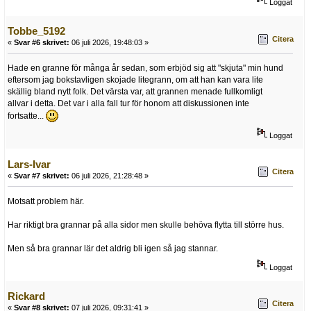
Loggat
Tobbe_5192
Citera
«
Svar #6 skrivet:
06 juli 2026, 19:48:03 »
Hade en granne för många år sedan, som erbjöd sig att "skjuta" min hund
eftersom jag bokstavligen skojade litegrann, om att han kan vara lite
skällig bland nytt folk. Det värsta var, att grannen menade fullkomligt
allvar i detta. Det var i alla fall tur för honom att diskussionen inte
fortsatte...
Loggat
Lars-Ivar
Citera
«
Svar #7 skrivet:
06 juli 2026, 21:28:48 »
Motsatt problem här.
Har riktigt bra grannar på alla sidor men skulle behöva flytta till större hus.
Men så bra grannar lär det aldrig bli igen så jag stannar.
Loggat
Rickard
Citera
«
Svar #8 skrivet:
07 juli 2026, 09:31:41 »