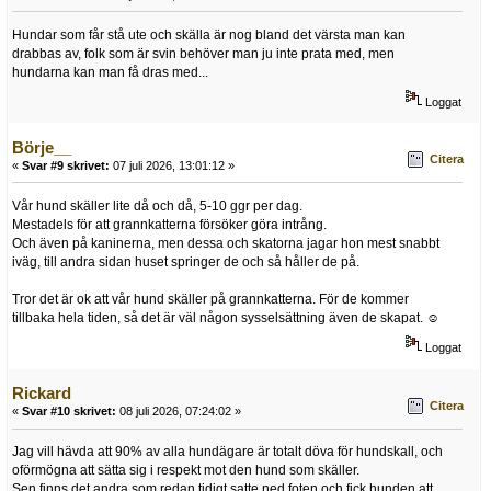
Hundar som får stå ute och skälla är nog bland det värsta man kan
drabbas av, folk som är svin behöver man ju inte prata med, men
hundarna kan man få dras med...
Loggat
Börje__
Citera
«
Svar #9 skrivet:
07 juli 2026, 13:01:12 »
Vår hund skäller lite då och då, 5-10 ggr per dag.
Mestadels för att grannkatterna försöker göra intrång.
Och även på kaninerna, men dessa och skatorna jagar hon mest snabbt
iväg, till andra sidan huset springer de och så håller de på.
Tror det är ok att vår hund skäller på grannkatterna. För de kommer
tillbaka hela tiden, så det är väl någon sysselsättning även de skapat. ☺️
Loggat
Rickard
Citera
«
Svar #10 skrivet:
08 juli 2026, 07:24:02 »
Jag vill hävda att 90% av alla hundägare är totalt döva för hundskall, och
oförmögna att sätta sig i respekt mot den hund som skäller.
Sen finns det andra som redan tidigt satte ned foten och fick hunden att