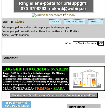
Sidor: [
1
]
Gå upp
SVARA
SKICKA ÄMNET
SKRIV UT
Värmepumpsforum allt om värmepump och värmepumpar
»
VärmepumpsForum Allmänt
»
Allmänt forum
(Moderator:
Bertil
) »
Ämne:
Värsta grannen!
Gå till:
Annonser
Right Block