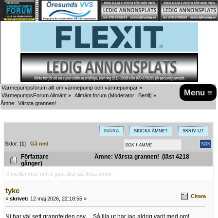
Värmepumpsforum allt om värmepump och värmepumpar
»
Menu ≡
VärmepumpsForum Allmänt
»
Allmänt forum
(Moderator:
Bertil
) »
Ämne:
Värsta grannen!
SVARA
SKICKA ÄMNET
SKRIV UT
Sidor: [
1
]
Gå ned
Författare
Ämne: Värsta grannen! (läst 4218
gånger)
0 medlemmar och 1 gäst tittar på detta ämne.
tyke
Citera
«
skrivet:
12 maj 2026, 22:18:55 »
Ni har väl sett grannfejden osv… Så illa ut har jag aldrig varit med om!