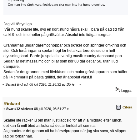
uppföra sig.
Om man inte tänkt vara flockledare ska man inte ha hund utomhus.
Jag vill förtydliga.
Vår hund skäller lite, dvs en kort stund några skall, bara på dag tid från
ca kl.9. och inte heller på grillkvällar. Absolut inte tidiga morgnar.
Grannarnas ungar däremot hoppar och skriker och springer omkring och
stör. Och tonåringarna spelar högt för hela kvarteret dessutom helt
olyssningsbart. Borde ju spela lite vanlig musik country dansband pop.
Sedan är det massa mc och bilar som kör 80 där det är 50, utan ljud
dämpare.
Sedan är det grannen med lövblåsen och motor gräsklipparen som håller
på i 4 timmar!!! på bästa grilltid, det är absolut värst.!!
«
Senast ändrad: 08 juli 2026, 11:26:32 av Börje__
»
Loggat
Rickard
Citera
«
Svar #12 skrivet:
08 juli 2026, 08:51:27 »
Skäller lite räcker ju om man just lagt sig för att vila middag efter lunch,
det kan få mitt blod att koka så det är lönlöst att somna.
Jag hanterar det genom att ha hörselproppar när jag ska sova, så slipper
jag bli förbannad.