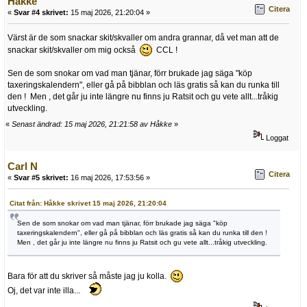
Håkke
Citera
«
Svar #4 skrivet:
15 maj 2026, 21:20:04 »
Värst är de som snackar skit/skvaller om andra grannar, då vet man att de
snackar skit/skvaller om mig också
CCL !
Sen de som snokar om vad man tjänar, förr brukade jag säga "köp
taxeringskalendern", eller gå på bibblan och läs gratis så kan du runka till
den ! Men , det går ju inte längre nu finns ju Ratsit och gu vete allt...tråkig
utveckling.
«
Senast ändrad: 15 maj 2026, 21:21:58 av Håkke
»
Loggat
Carl N
Citera
«
Svar #5 skrivet:
16 maj 2026, 17:53:56 »
Citat från: Håkke skrivet 15 maj 2026, 21:20:04
Sen de som snokar om vad man tjänar, förr brukade jag säga "köp
taxeringskalendern", eller gå på bibblan och läs gratis så kan du runka till den !
Men , det går ju inte längre nu finns ju Ratsit och gu vete allt...tråkig utveckling.
Bara för att du skriver så måste jag ju kolla.
Oj, det var inte illa...