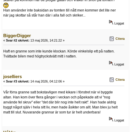
Han använder inte baksidan av tomten till nått men kommer det lite ner
när jag skottar så står han där i alla fall och skriker...
Loggat
BiggerDigger
Citera
«
Svar #2 skrivet:
13 maj 2026, 14:21:22 »
Haft en granne som inte kunde klockan. Körde vinkelslip ett på natten.
Tvättade bilen med högtryckstvätt mitt i natten.
Loggat
joselliers
Citera
«
Svar #3 skrivet:
14 maj 2026, 04:12:06 »
Vår förra granne satt bokstavligen med kikare i fönstret när vi byggde
altan. Han kom över flera gånger i veckan och påpekade att vi "nog
använde fel skruv" eller "det där blir nog inte helt rakt". Han hade aldrig
byggt något själv i hela sitt liv, men hade åsikter om allt. Man blev ju helt
matt till slut. Nuvarande grannar är som tur är helt underbara!
Loggat