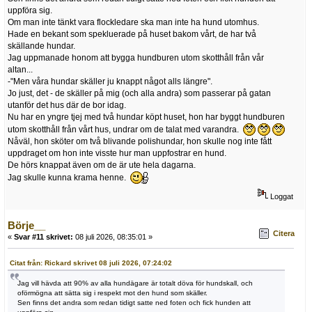
uppföra sig.
Om man inte tänkt vara flockledare ska man inte ha hund utomhus.
Hade en bekant som spekluerade på huset bakom vårt, de har två
skällande hundar.
Jag uppmanade honom att bygga hundburen utom skotthåll från vår
altan...
-"Men våra hundar skäller ju knappt något alls längre".
Jo just, det - de skäller på mig (och alla andra) som passerar på gatan
utanför det hus där de bor idag.
Nu har en yngre tjej med två hundar köpt huset, hon har byggt hundburen
utom skotthåll från vårt hus, undrar om de talat med varandra.
Nåväl, hon sköter om två blivande polishundar, hon skulle nog inte fått
uppdraget om hon inte visste hur man uppfostrar en hund.
De hörs knappat även om de är ute hela dagarna.
Jag skulle kunna krama henne.
Loggat
Börje__
Citera
«
Svar #11 skrivet:
08 juli 2026, 08:35:01 »
Citat från: Rickard skrivet 08 juli 2026, 07:24:02
Jag vill hävda att 90% av alla hundägare är totalt döva för hundskall, och
oförmögna att sätta sig i respekt mot den hund som skäller.
Sen finns det andra som redan tidigt satte ned foten och fick hunden att