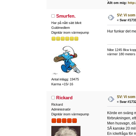
Allt om mig:
http
SV: Vi som 
Smurfen.
«
Svar #1731
Har på nått sätt blivit
Guldmedlem
Hur funkar det me
Dignitär inom värmepump
Nibe 1245 8kw kopp
värmer 180 meters 
Antal inlägg: 19475
Karma +15/-16
SV: Vi som 
Rickard
«
Svar #1732
Rickard
Administratör
Körde en sväng me
Dignitär inom värmepump
förbrukningen, ett
Men husvagn, då t
SÅ kanske 20 mil 
En ickefråga för m