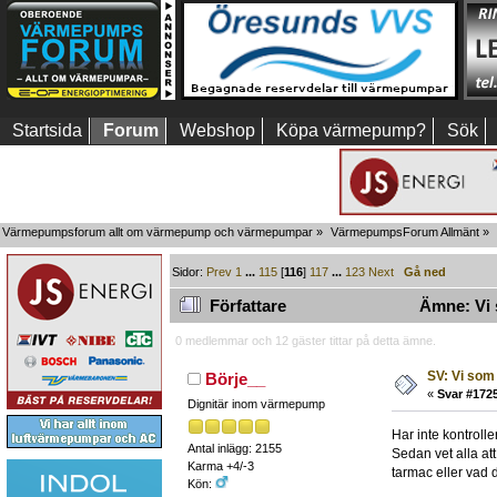
Startsida
Forum
Webshop
Köpa värmepump?
Sök
Värmepumpsforum allt om värmepump och värmepumpar
»
VärmepumpsForum Allmänt
»
Sidor:
Prev
1
...
115
[
116
]
117
...
123
Next
Gå ned
Författare
Ämne: Vi s
0 medlemmar och 12 gäster tittar på detta ämne.
SV: Vi som 
Börje__
«
Svar #1725
Dignitär inom värmepump
Har inte kontroll
Antal inlägg: 2155
Sedan vet alla att
Karma +4/-3
tarmac eller vad d
Kön: