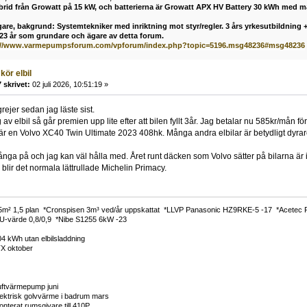
ybrid från Growatt på 15 kW, och batterierna är Growatt APX HV Battery 30 kWh med 
are, bakgrund: Systemtekniker med inriktning mot styr/regler. 3 års yrkesutbildning + 
 23 år som grundare och ägare av detta forum.
://www.varmepumpsforum.com/vpforum/index.php?topic=5196.msg48236#msg48236
kör elbil
 skrivet:
02 juli 2026, 10:51:19 »
rejer sedan jag läste sist.
av elbil så går premien upp lite efter att bilen fyllt 3år. Jag betalar nu 585kr/mån f
 är en Volvo XC40 Twin Ultimate 2023 408hk. Många andra elbilar är betydligt dyrare
a på och jag kan väl hålla med. Året runt däcken som Volvo sätter på bilarna är inte 
r blir det normala lättrullade Michelin Primacy.
5m² 1,5 plan *Cronspisen 3m³ ved/år uppskattat *LLVP Panasonic HZ9RKE-5 -17 *Acetec
3 U-värde 0,8/0,9 *Nibe S1255 6kW -23
 kWh utan elbilsladdning
X oktober
ftvärmepump juni
ktrisk golvvärme i badrum mars
terat rumsgivare till 410P