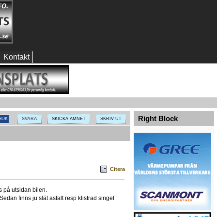
Kontakt
Right Block
SVARA
SKICKA ÄMNET
SKRIV UT
Citera
s på utsidan bilen.
edan finns ju slät asfalt resp klistrad singel