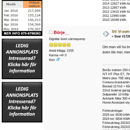
2014 12627 kWh Ace
2013 12857 kWh
2012 13415 kWh Köp
2011 12990 kWh
2010 18348 kWh
SV: Vi som 
Börje__
«
Svar #1728
Dignitär inom värmepump
Om man vill ha br
Antal inlägg: 2155
även lite mer, me
Karma +4/-3
Kön:
Borås trakten 250 ö
IVT HT Plus E7, 7k
Metro plus 70E sli
Contura braskamin m
Bostad 117m2 + 65m2
22m2 isolerat garag
Solpaneler 10 kWp 
Acktank Nibe 300 m
Home Assistant styr 
Förbrukningar:
2025 tot: 6530 kWh 
2024 tot: 6834 KWh,
Förbrukning 2023/2
Förbrukning 2022/2