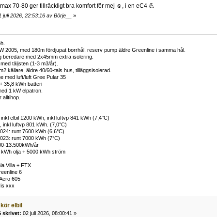
ax 70-80 ger tillräckligt bra komfort för mej ☺️, i en eC4 💪
 juli 2026, 22:53:16 av Börje__
»
h.
W 2005, med 180m fördjupat borrhål, reserv pump äldre Greenline i samma hål.
ng beredare med 2x45mm extra isolering.
ed täljsten (1-3 m3/år).
 källare, äldre 40/60-tals hus, tilläggsisolerad.
e med luft/luft Gree Pular 35
+ 35,8 kWh batteri
ed 1 kW elpatron.
alltihop.
inkl elbil 1200 kWh, inkl luftvp 841 kWh (7,4°C)
 inkl luftvp 801 kWh. (7,0°C)
024: runt 7600 kWh (6,6°C)
023: runt 7000 kWh (7°C)
00-13.500kWh/år
 kWh olja + 5000 kWh ström
a Villa + FTX
eenline 6
Aero 605
ris xxx
kör elbil
 skrivet:
02 juli 2026, 08:00:41 »