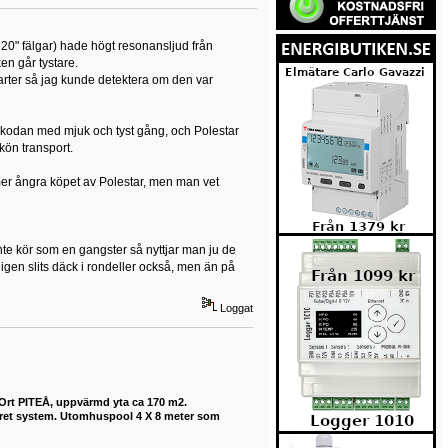
20" fälgar) hade högt resonansljud från
en går tystare.
arter så jag kunde detektera om den var
 Skodan med mjuk och tyst gång, och Polestar
kön transport.
ommer ångra köpet av Polestar, men man vet
te kör som en gangster så nyttjar man ju de
ligen slits däck i rondeller också, men än på
Loggat
 Ort PITEÅ, uppvärmd yta ca 170 m2.
buret system. Utomhuspool 4 X 8 meter som