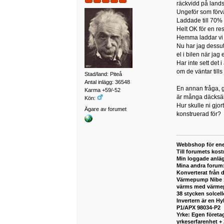
räckvidd på lands
Ungeför som förvä
Laddade till 70% 
Helt OK för en re
Hemma laddar vi 
Nu har jag dessut
el i bilen när jag 
Har inte sett det 
om de väntar tills
Stad/land: Piteå
Antal inlägg: 36548
En annan fråga, g
Karma +59/-52
är många däcksäl
Kön:
Hur skulle ni gjo
Ägare av forumet
konstruerad för?
Webbshop för ene
Till forumets kost
Min loggade anlä
Mina andra forum
Konverterat från 
Värmepump Nibe 12
värms med värmepu
38 stycken solcel
Invertern är en H
P1/APX 98034-P2
Yrke: Egen företag
yrkeserfarenhet +