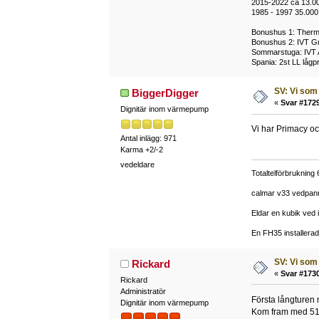
2015-2022 ca 13.0
1985 - 1997 35.000
Bonushus 1: Thermi
Bonushus 2: IVT Gr
Sommarstuga: IVT 
Spania: 2st LL lågp
SV: Vi som 
BiggerDigger
«
Svar #1729
Dignitär inom värmepump
Vi har Primacy oc
Antal inlägg: 971
Karma +2/-2
vedeldare
Totaltelförbrukning
calmar v33 vedpann
Eldar en kubik ved 
En FH35 installera
SV: Vi som 
Rickard
«
Svar #1730
Rickard
Administratör
Första långturen 
Dignitär inom värmepump
Kom fram med 51% 