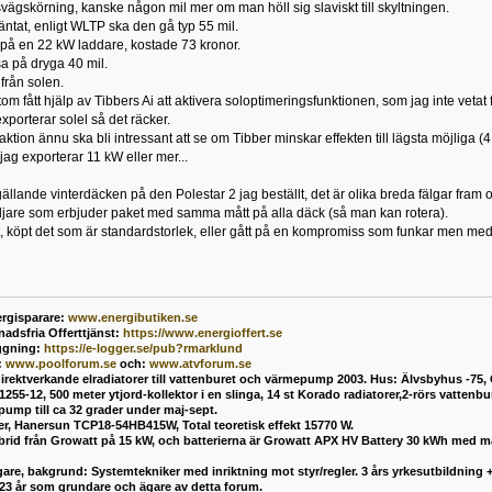
vägskörning, kanske någon mil mer om man höll sig slaviskt till skyltningen.
ntat, enligt WLTP ska den gå typ 55 mil.
på en 22 kW laddare, kostade 73 kronor.
sa på dryga 40 mil.
från solen.
om fått hjälp av Tibbers Ai att aktivera soloptimeringsfunktionen, som jag inte vetat
exporterar solel så det räcker.
i aktion ännu ska bli intressant att se om Tibber minskar effekten till lägsta möjliga 
 jag exporterar 11 kW eller mer...
ällande vinterdäcken på den Polestar 2 jag beställt, det är olika breda fälgar fram
jare som erbjuder paket med samma mått på alla däck (så man kan rotera).
rt, köpt det som är standardstorlek, eller gått på en kompromiss som funkar men m
rgisparare:
www.energibutiken.se
nadsfria Offerttjänst
:
https://www.energioffert.se
ggning:
https://e-logger.se/pub?rmarklund
:
www.poolforum.se
och:
www.atvforum.se
direktverkande elradiatorer till vattenburet och värmepump 2003. Hus: Älvsbyhus -75,
55-12, 500 meter ytjord-kollektor i en slinga, 14 st Korado radiatorer,2-rörs vatten
mp till ca 32 grader under maj-sept.
ler, Hanersun TCP18-54HB415W, Total teoretisk effekt 15770 W.
ybrid från Growatt på 15 kW, och batterierna är Growatt APX HV Battery 30 kWh med 
are, bakgrund: Systemtekniker med inriktning mot styr/regler. 3 års yrkesutbildning + 
 23 år som grundare och ägare av detta forum.