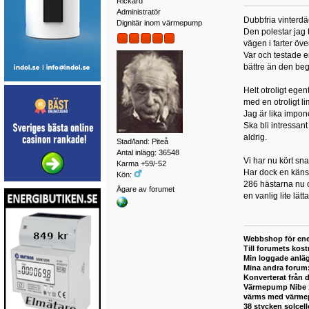
Rickard
Administratör
Dubbfria vinterdä
Dignitär inom värmepump
Den polestar jag 
vägen i farter öv
Var och testade e
bättre än den bega
Helt otroligt ege
med en otroligt l
Jag är lika impon
Ska bli intressant
aldrig.
Stad/land: Piteå
Antal inlägg: 36548
Vi har nu kört sn
Karma +59/-52
Har dock en känsl
Kön:
286 hästarna nu oc
Ägare av forumet
en vanlig lite lätta
Webbshop för ene
Till forumets kost
Min loggade anlä
Mina andra forum
Konverterat från 
Värmepump Nibe 12
värms med värmepu
38 stycken solcel