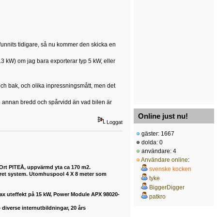
 funnits tidigare, så nu kommer den skicka en
(4.3 kW) om jag bara exporterar typ 5 kW, eller
 och bak, och olika inpressningsmått, men det
ed annan bredd och spårvidd än vad bilen är
Online just nu!
Loggat
gäster: 1667
dolda: 0
användare: 4
Användare online
:
 Ort PITEÅ, uppvärmd yta ca 170 m2.
svenske kocken
buret system. Utomhuspool 4 X 8 meter som
tyke
BiggerDigger
max uteffekt på 15 kW, Power Module APX 98020-
patkro
diverse internutbildningar, 20 års