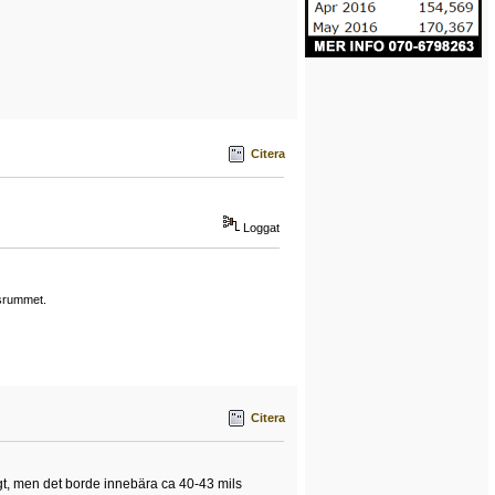
Citera
Loggat
gsrummet.
Citera
ligt, men det borde innebära ca 40-43 mils