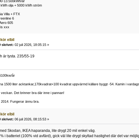
00-13.500kWh/år
 kWh olja + 5000 kWh ström
a Villa + FTX
eenline 6
Aero 605
ris xxx
kör elbil
 skrivet:
02 juli 2026, 18:05:15 »
h är tysta. 235/55-19
 6100kw/år
a 1500 liter acktankar,170kvadrat+100 kvadrat uppvärmd källare byggt -54. Kamin i varda
i veckan. Det brinner bra där inne i pannan!
d 2014. Fungerar ännu bra.
kör elbil
 skrivet:
06 juli 2026, 08:15:53 »
med Skodan, IKEA haparanda, lite drygt 20 mil enkel väg.
i batteriet (100% vid avfärd), gick väl lite drygt skyltad hastighet där det var möj