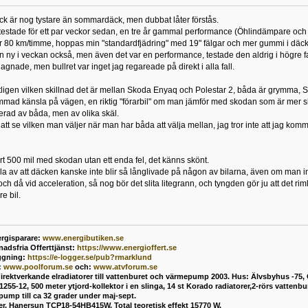
ck är nog tystare än sommardäck, men dubbat låter förstås.
testade för ett par veckor sedan, en tre år gammal performance (Öhlindämpare och 
er 80 km/timme, hoppas min "standardfjädring" med 19" fälgar och mer gummi i däck
n ny i veckan också, men även det var en performance, testade den aldrig i högre f
gnade, men bullret var inget jag regareade på direkt i alla fall.
ntligen vilken skillnad det är mellan Skoda Enyaq och Polestar 2, båda är grymma,
immad känsla på vägen, en riktig "förarbil" om man jämför med skodan som är mer s
erad av båda, men av olika skäl.
 att se vilken man väljer när man har båda att välja mellan, jag tror inte att jag k
art 500 mil med skodan utan ett enda fel, det känns skönt.
a av att däcken kanske inte blir så långlivade på någon av bilarna, även om man in
h då vid acceleration, så nog bör det slita litegrann, och tyngden gör ju att det rim
re bil.
rgisparare:
www.energibutiken.se
nadsfria Offerttjänst
:
https://www.energioffert.se
ggning:
https://e-logger.se/pub?rmarklund
:
www.poolforum.se
och:
www.atvforum.se
direktverkande elradiatorer till vattenburet och värmepump 2003. Hus: Älvsbyhus -75,
55-12, 500 meter ytjord-kollektor i en slinga, 14 st Korado radiatorer,2-rörs vatten
mp till ca 32 grader under maj-sept.
ler, Hanersun TCP18-54HB415W, Total teoretisk effekt 15770 W.