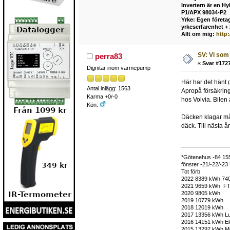
Invertern är en H
P1/APX 98034-P2
Yrke: Egen företag
yrkeserfarenhet +
Allt om mig:
http
SV: Vi som 
perra83
«
Svar #1727
Dignitär inom värmepump
Här har det hänt g
Antal inlägg: 1563
Apropå försäkring 
Karma +0/-0
hos Volvia. Bilen
Kön:
Däcken klagar mång
däck. Till nästa å
*Götenehus -84 15
fönster -21/-22/-2
Tot förb
2022 8389 kWh 7404
2021 9659 kWh FT
2020 9805 kWh
2019 10779 kWh
2018 12019 kWh
2017 13356 kWh Lu
2016 14151 kWh Ele
2015 13292 kWh Mon