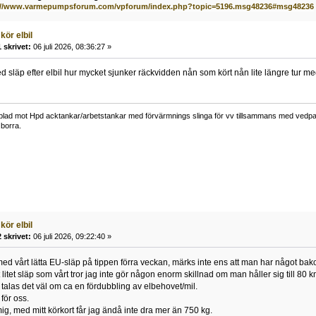
://www.varmepumpsforum.com/vpforum/index.php?topic=5196.msg48236#msg48236
kör elbil
 skrivet:
06 juli 2026, 08:36:27 »
d släp efter elbil hur mycket sjunker räckvidden nån som kört nån lite längre tur m
lad mot Hpd acktankar/arbetstankar med förvärmnings slinga för vv tillsammans med vedpann
borra.
kör elbil
 skrivet:
06 juli 2026, 09:22:40 »
d vårt lätta EU-släp på tippen förra veckan, märks inte ens att man har något bako
 litet släp som vårt tror jag inte gör någon enorm skillnad om man håller sig till 80 km/
alas det väl om ca en fördubbling av elbehovet/mil.
för oss.
ig, med mitt körkort får jag ändå inte dra mer än 750 kg.