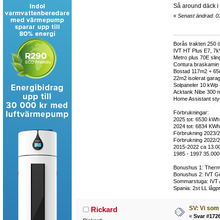
Så around däck i m
«
Senast ändrad: 01
Borås trakten 250 ö
IVT HT Plus E7, 7k
Metro plus 70E sli
Contura braskamin m
Bostad 117m2 + 65m2
22m2 isolerat garag
Solpaneler 10 kWp 
Acktank Nibe 300 m
Home Assistant styr 
Förbrukningar:
2025 tot: 6530 kWh 
2024 tot: 6834 KWh,
Förbrukning 2023/2
Förbrukning 2022/2
2015-2022 ca 13.0
1985 - 1997 35.000
Bonushus 1: Thermi
Bonushus 2: IVT Gr
Sommarstuga: IVT 
Spania: 2st LL lågp
SV: Vi som 
Rickard
«
Svar #1726