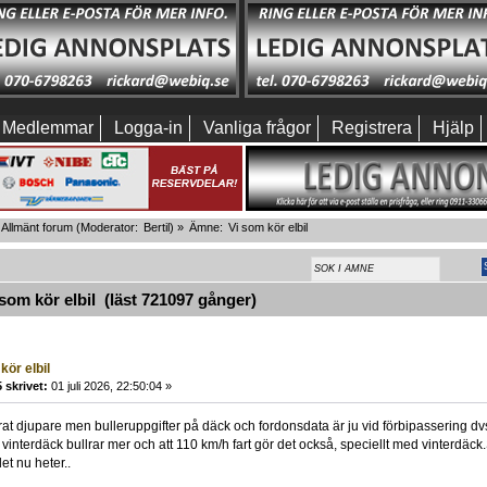
Medlemmar
Logga-in
Vanliga frågor
Registrera
Hjälp
Allmänt forum
(Moderator:
Bertil
) »
Ämne:
Vi som kör elbil
om kör elbil (läst 721097 gånger)
kör elbil
 skrivet:
01 juli 2026, 22:50:04 »
erat djupare men bulleruppgifter på däck och fordonsdata är ju vid förbipassering dv
 vinterdäck bullrar mer och att 110 km/h fart gör det också, speciellt med vinterdäck.S
et nu heter..