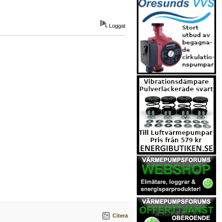
Loggat
Citera