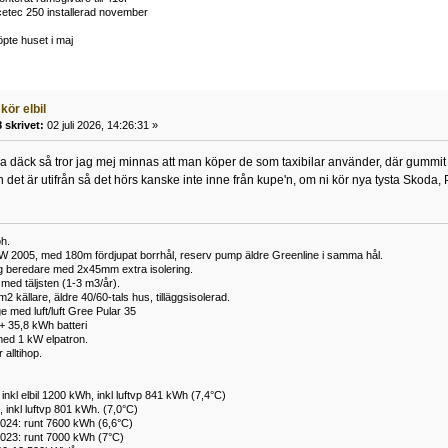
tec 250 installerad november
te huset i maj
kör elbil
 skrivet:
02 juli 2026, 14:26:31 »
a däck så tror jag mej minnas att man köper de som taxibilar använder, där gummit är
n det är utifrån så det hörs kanske inte inne från kupe'n, om ni kör nya tysta Skod
h.
W 2005, med 180m fördjupat borrhål, reserv pump äldre Greenline i samma hål.
ng beredare med 2x45mm extra isolering.
ed täljsten (1-3 m3/år).
 källare, äldre 40/60-tals hus, tilläggsisolerad.
e med luft/luft Gree Pular 35
+ 35,8 kWh batteri
ed 1 kW elpatron.
alltihop.
inkl elbil 1200 kWh, inkl luftvp 841 kWh (7,4°C)
 inkl luftvp 801 kWh. (7,0°C)
024: runt 7600 kWh (6,6°C)
023: runt 7000 kWh (7°C)