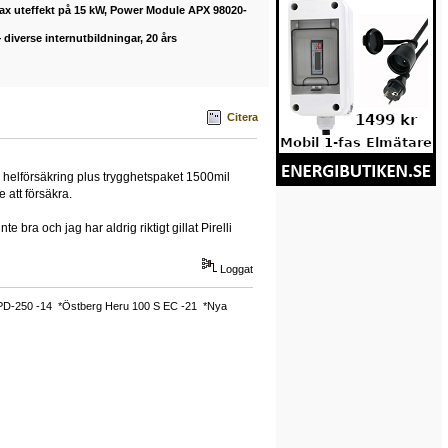
max uteffekt på 15 kW, Power Module APX 98020-
diverse internutbildningar, 20 års
Citera
ör helförsäkring plus trygghetspaket 1500mil
 att försäkra.
bra och jag har aldrig riktigt gillat Pirelli
Loggat
 PD-250 -14 *Östberg Heru 100 S EC -21 *Nya