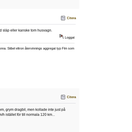
Citera
ed släp eller kanske tom husvagn.
Loggat
a. Stibel eltron återvinnings aggregat typ Flm som
Citera
m, grym dragbil, men kollade inte just på
h istället för till normala 120 km...