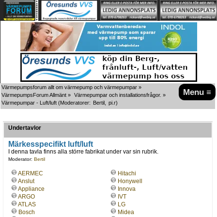
Värmepumpsforum allt om värmepump och värmepumpar
»
Menu ≡
VärmepumpsForum Allmänt
»
Värmepumpar och installationsfrågor.
»
Värmepumpar - Luft/luft
(Moderatorer:
Bertil
,
pi.r
)
Undertavlor
Märkesspecifikt luft/luft
I denna tavla finns alla större fabrikat under var sin rubrik.
Moderator:
Bertil
AERMEC
Hitachi
Anslut
Honywell
Appliance
Innova
ARGO
IVT
ATLAS
LG
Bosch
Midea