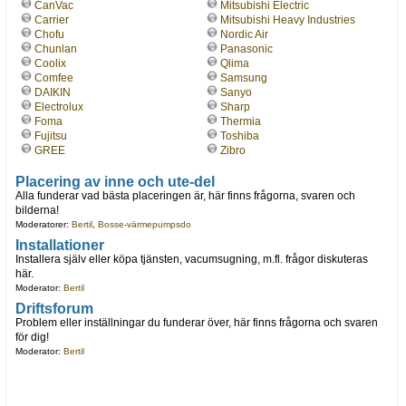
CanVac
Mitsubishi Electric
Carrier
Mitsubishi Heavy Industries
Chofu
Nordic Air
Chunlan
Panasonic
Coolix
Qlima
Comfee
Samsung
DAIKIN
Sanyo
Electrolux
Sharp
Foma
Thermia
Fujitsu
Toshiba
GREE
Zibro
Placering av inne och ute-del
Alla funderar vad bästa placeringen är, här finns frågorna, svaren och
bilderna!
Moderatorer:
Bertil
,
Bosse-värmepumpsdo
Installationer
Installera själv eller köpa tjänsten, vacumsugning, m.fl. frågor diskuteras
här.
Moderator:
Bertil
Driftsforum
Problem eller inställningar du funderar över, här finns frågorna och svaren
för dig!
Moderator:
Bertil