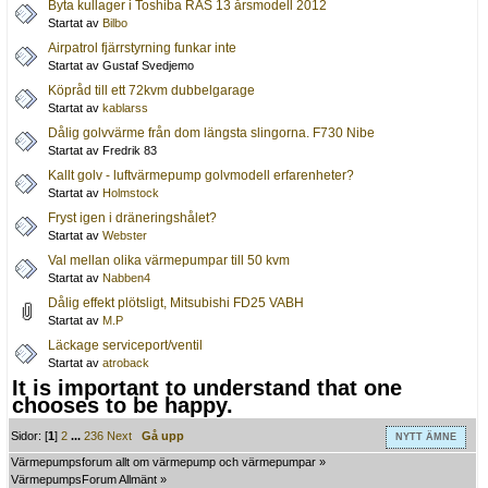
Byta kullager i Toshiba RAS 13 årsmodell 2012
Startat av
Bilbo
Airpatrol fjärrstyrning funkar inte
Startat av Gustaf Svedjemo
Köpråd till ett 72kvm dubbelgarage
Startat av
kablarss
Dålig golvvärme från dom längsta slingorna. F730 Nibe
Startat av Fredrik 83
Kallt golv - luftvärmepump golvmodell erfarenheter?
Startat av
Holmstock
Fryst igen i dräneringshålet?
Startat av
Webster
Val mellan olika värmepumpar till 50 kvm
Startat av
Nabben4
Dålig effekt plötsligt, Mitsubishi FD25 VABH
Startat av
M.P
Läckage serviceport/ventil
Startat av
atroback
It is important to understand that one
chooses to be happy.
Sidor: [
1
]
2
...
236
Next
Gå upp
NYTT ÄMNE
Värmepumpsforum allt om värmepump och värmepumpar
»
VärmepumpsForum Allmänt
»