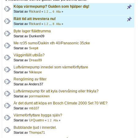
Köpa värmepump? Guiden som hjälper dig!
Startat av
Rickard
«
1
2
...
6
Alla
»
Rätt tid att investera nu!
Startat av
Rickard
«
1
2
...
8
Alla
»
Byte lager fläkttrumma
Startat av Dunken09
Me rz35 sumo/Daikin xth 40/Panasonic 35zke
Startat av
Svepit
Vägginfällt utblås?
Startat av
Dreas89
Luftvärmepump innedel som värmeförflyttare
Startat av
Niklaspe
Rengörning av filter
Startat av Anders37
Luftvärmepump för att kyla övervåning eller frikyla?
Startat av
porrmaskinen
Är det dumt att köpa en Bosch Climate 2000 Set 70 WE?
Startat av
mb107
Värmeförflyttare bygga själv?
Startat av
UrQuattro
«
1
2
Alla
»
Bubblande ljud i innerdel.
Startat av
Thompa71