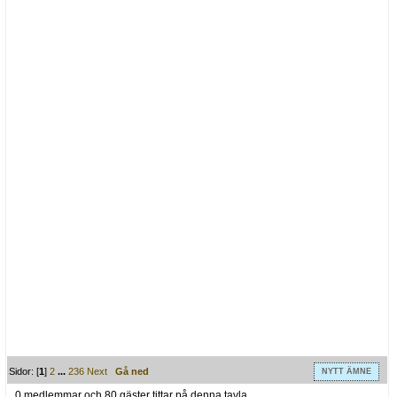
Sidor: [
1
]
2
...
236
Next
Gå ned
NYTT ÄMNE
0 medlemmar och 80 gäster tittar på denna tavla.