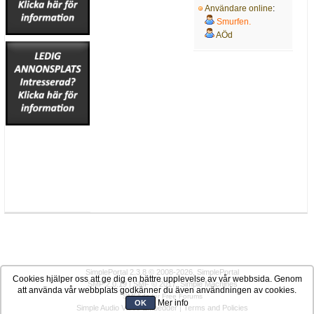
Användare online
:
Smurfen.
AÖd
SimplePortal 2.3.8 © 2008-2026, SimplePortal
Cookies hjälper oss att ge dig en bättre upplevelse av vår webbsida. Genom
SMF 2.0.19
|
SMF © 2017
,
Simple Machines
att använda vår webbplats godkänner du även användningen av cookies.
SMFAds
for
Free Forums
Mer info
OK
Simple Audio Video Embedder
|
Terms and Policies