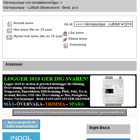
Värmepumpar och installationsfrågor.
»
Värmepumpar - Luft/luft
(Moderatorer:
Bertil
,
pi.r
)
Normalt ämne
Gå till:
Hett ämne (fler än 15 svar)
Låst ämne
Mycket hett ämne (fler än 25 svar)
Klistrat ämne
Omröstning
Annonser
Right Block