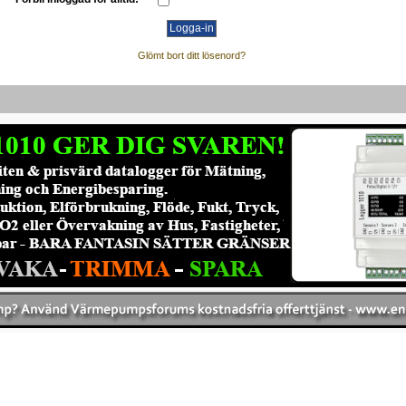
Glömt bort ditt lösenord?