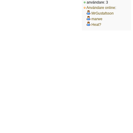
användare: 3
Användare online
:
MrGustafsson
marwe
Heat?