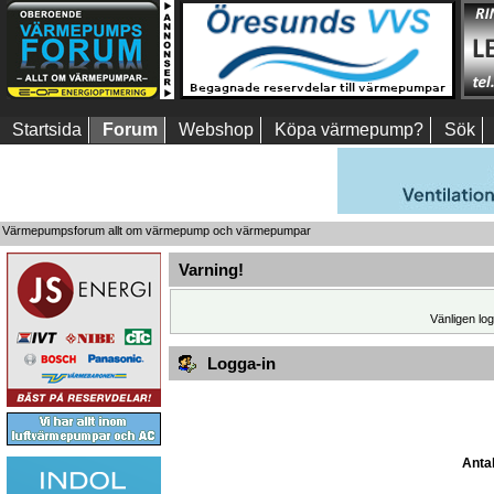
Startsida
Forum
Webshop
Köpa värmepump?
Sök
Värmepumpsforum allt om värmepump och värmepumpar
Varning!
Vänligen log
Logga-in
Antal