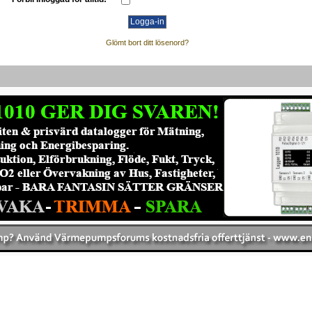
Glömt bort ditt lösenord?