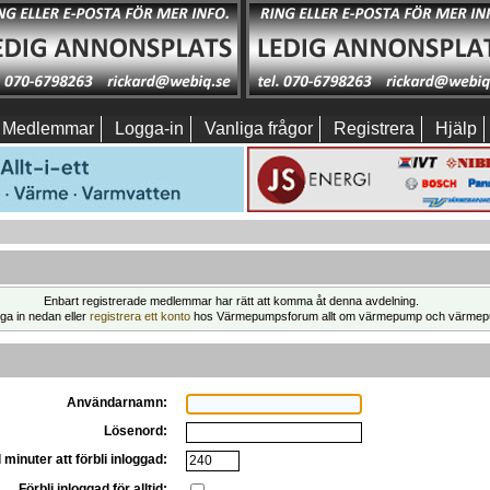
Medlemmar
Logga-in
Vanliga frågor
Registrera
Hjälp
Enbart registrerade medlemmar har rätt att komma åt denna avdelning.
ga in nedan eller
registrera ett konto
hos Värmepumpsforum allt om värmepump och värmep
Användarnamn:
Lösenord:
 minuter att förbli inloggad:
Förbli inloggad för alltid: