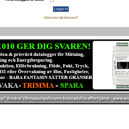
Glömt bort ditt lösenord?