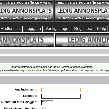
Medlemmar
Logga-in
Vanliga frågor
Registrera
Hjälp
Enbart registrerade medlemmar har rätt att komma åt denna avdelning.
ga in nedan eller
registrera ett konto
hos Värmepumpsforum allt om värmepump och värmep
Användarnamn:
Lösenord:
 minuter att förbli inloggad:
Förbli inloggad för alltid: