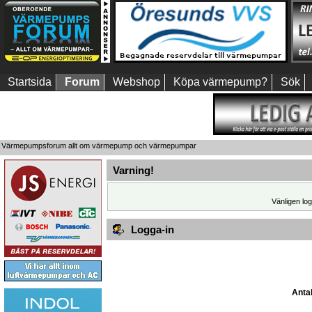
Startsida
Forum
Webshop
Köpa värmepump?
Sök
Värmepumpsforum allt om värmepump och värmepumpar
Varning!
Vänligen log
Logga-in
Antal