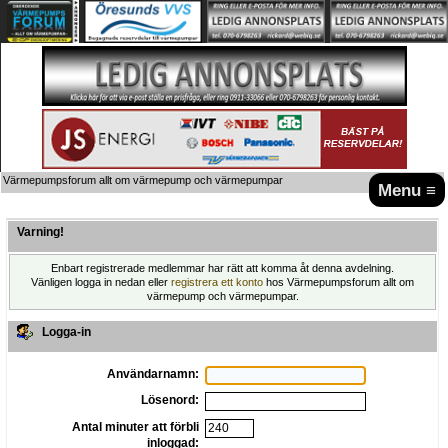
Värmepumpsforum allt om värmepump och värmepumpar
Menu ≡
Varning!
Enbart registrerade medlemmar har rätt att komma åt denna avdelning.
Vänligen logga in nedan eller
registrera ett konto
hos Värmepumpsforum allt om
värmepump och värmepumpar.
Logga-in
Användarnamn:
Lösenord:
Antal minuter att förbli
inloggad: