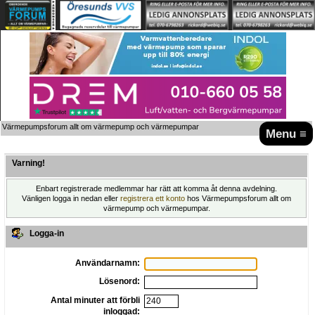
Värmepumpsforum allt om värmepump och värmepumpar
Menu ≡
Varning!
Enbart registrerade medlemmar har rätt att komma åt denna avdelning.
Vänligen logga in nedan eller
registrera ett konto
hos Värmepumpsforum allt om
värmepump och värmepumpar.
Logga-in
Användarnamn:
Lösenord:
Antal minuter att förbli
inloggad: