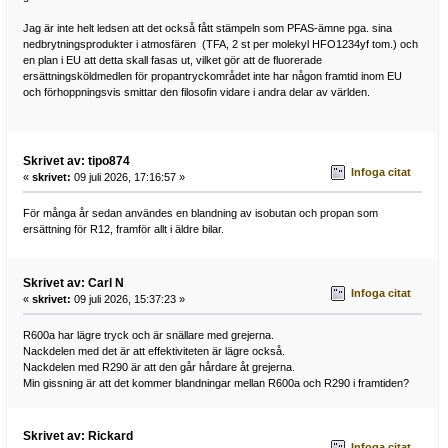
Jag är inte helt ledsen att det också fått stämpeln som PFAS-ämne pga. sina
nedbrytningsprodukter i atmosfären (TFA, 2 st per molekyl HFO1234yf tom.) och
en plan i EU att detta skall fasas ut, vilket gör att de fluorerade
ersättningsköldmedlen för propantryckområdet inte har någon framtid inom EU
och förhoppningsvis smittar den filosofin vidare i andra delar av världen.
Skrivet av: tipo874
Infoga citat
«
skrivet:
09 juli 2026, 17:16:57 »
För många år sedan användes en blandning av isobutan och propan som
ersättning för R12, framför allt i äldre bilar.
Skrivet av: Carl N
Infoga citat
«
skrivet:
09 juli 2026, 15:37:23 »
R600a har lägre tryck och är snällare med grejerna.
Nackdelen med det är att effektiviteten är lägre också.
Nackdelen med R290 är att den går hårdare åt grejerna.
Min gissning är att det kommer blandningar mellan R600a och R290 i framtiden?
Skrivet av: Rickard
Infoga citat