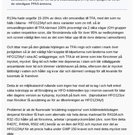
de otrevligare PFAS-ämnena.
R134a hade ungefär 15-20% av dess vikt omvandlas till TFA, med det som nu
hälls i bilarna - HFO1234yf och dess varianter som ze mfl. så är
omvandlingsraden till TFA närmast 100% procentigt via 2 olika vägar (OH-grupper
av vatten respektive ozon, där förstnämnda står för över 95% av nedbrytningen
och ozonet väldigt liten rest av det som hittar upp till de övre delarna i atmosfären)
Och tittar man på den globala höjningen av TFA i regn och vatten i mark över
jordgloben så är det väldigt hårt kopplat till bilparkerna runt länderna som har
HFO1234yf i sina AC-anläggningar, och TFA är ett ämne som inte försvinner på
mycket, mycket lång tid och heller inte deponeras i slam och blir stillaliggande
ansamlande över tid och tömmer världshaven på detta, eftersom det är mycket
lättlösligt i vatten och håller sig kvar där och därmed i omlopp för allt levande för
tusentals år framöver.
Detta är en miljökatastrof rullande som ingen har mod att ta tag i och helt enkel
sätta tvärstopp av all försäljning av HFO-köldmedlen typ i morron oavsett för bilar
eller dagens version av kylspray, tryckluft på burk mm. (biprodukten HFO123ze
man försöker få avsättning av för av tillverkningen av HFO1234yf)
Problemet är att de fluorerade 'ersättning-sopporna' som köldmedelsbolagen
desperat försöker få fram som alternativ när hela deras marknad för R410A och
R32 i EU håller på att försvinna, arbetar i propatryckområdet (dvs. som före detta
R407C, R404A, R502 mfl.) består av en liten del R32 och mycket stor del av
HFO1234yf för att precis halka under GWP 150 kravet och med detta mycket stor
glide.