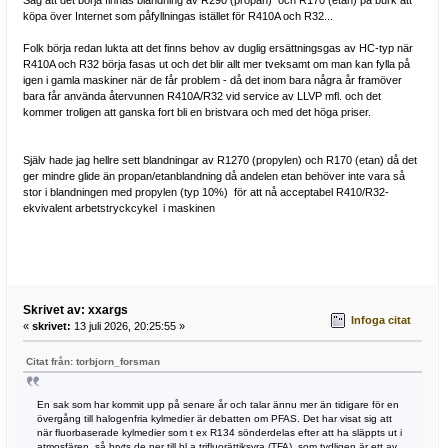
Såg att det börja finnas blandning av R290 (propan) och R170 (etan) på burk att
köpa över Internet som påfyllningas istället för R410A och R32...
Folk börja redan lukta att det finns behov av duglig ersättningsgas av HC-typ när
R410A och R32 börja fasas ut och det blir allt mer tveksamt om man kan fylla på
igen i gamla maskiner när de får problem - då det inom bara några år framöver
bara får använda återvunnen R410A/R32 vid service av LLVP mfl. och det
kommer troligen att ganska fort bli en bristvara och med det höga priser.
Själv hade jag hellre sett blandningar av R1270 (propylen) och R170 (etan) då det
ger mindre glide än propan/etanblandning då andelen etan behöver inte vara så
stor i blandningen med propylen (typ 10%) för att nå acceptabel R410/R32-
ekvivalent arbetstryckcykel i maskinen
Skrivet av: xxargs
Infoga citat
«
skrivet:
13 juli 2026, 20:25:55 »
Citat från: torbjorn_forsman
En sak som har kommit upp på senare år och talar ännu mer än tidigare för en
övergång till halogenfria kylmedier är debatten om PFAS. Det har visat sig att
när fluorbaserade kylmedier som t ex R134 sönderdelas efter att ha släppts ut i
atmosfären, så bryts de ner till bl a trifluorättiksyra (TFA), som tydligen är ett av