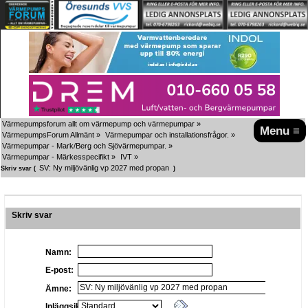
Värmepumpsforum allt om värmepump och värmepumpar
»
Menu ≡
VärmepumpsForum Allmänt
»
Värmepumpar och installationsfrågor.
»
Värmepumpar - Mark/Berg och Sjövärmepumpar.
»
Värmepumpar - Märkesspecifikt
»
IVT
»
SV: Ny miljövänlig vp 2027 med propan 
Skriv svar (
)
Skriv svar
Namn:
E-post:
Ämne:
Inläggsikon: