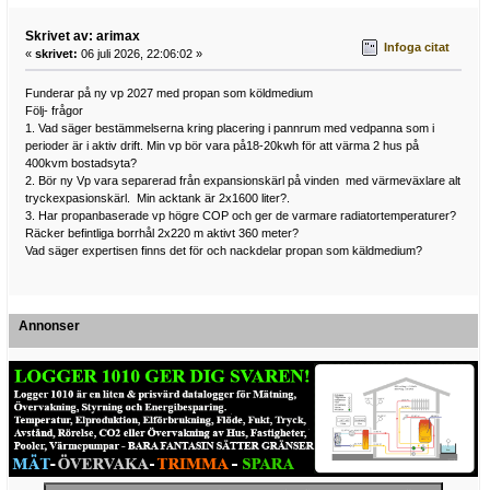
Skrivet av: arimax
Infoga citat
«
skrivet:
06 juli 2026, 22:06:02 »
Funderar på ny vp 2027 med propan som köldmedium
Följ- frågor
1. Vad säger bestämmelserna kring placering i pannrum med vedpanna som i
perioder är i aktiv drift. Min vp bör vara på18-20kwh för att värma 2 hus på
400kvm bostadsyta?
2. Bör ny Vp vara separerad från expansionskärl på vinden med värmeväxlare alt
tryckexpasionskärl. Min acktank är 2x1600 liter?.
3. Har propanbaserade vp högre COP och ger de varmare radiatortemperaturer?
Räcker befintliga borrhål 2x220 m aktivt 360 meter?
Vad säger expertisen finns det för och nackdelar propan som käldmedium?
Annonser