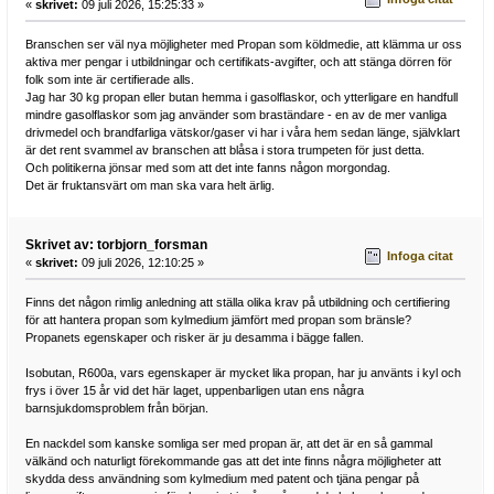
«
skrivet:
09 juli 2026, 15:25:33 »
Branschen ser väl nya möjligheter med Propan som köldmedie, att klämma ur oss
aktiva mer pengar i utbildningar och certifikats-avgifter, och att stänga dörren för
folk som inte är certifierade alls.
Jag har 30 kg propan eller butan hemma i gasolflaskor, och ytterligare en handfull
mindre gasolflaskor som jag använder som braständare - en av de mer vanliga
drivmedel och brandfarliga vätskor/gaser vi har i våra hem sedan länge, självklart
är det rent svammel av branschen att blåsa i stora trumpeten för just detta.
Och politikerna jönsar med som att det inte fanns någon morgondag.
Det är fruktansvärt om man ska vara helt ärlig.
Skrivet av: torbjorn_forsman
Infoga citat
«
skrivet:
09 juli 2026, 12:10:25 »
Finns det någon rimlig anledning att ställa olika krav på utbildning och certifiering
för att hantera propan som kylmedium jämfört med propan som bränsle?
Propanets egenskaper och risker är ju desamma i bägge fallen.
Isobutan, R600a, vars egenskaper är mycket lika propan, har ju använts i kyl och
frys i över 15 år vid det här laget, uppenbarligen utan ens några
barnsjukdomsproblem från början.
En nackdel som kanske somliga ser med propan är, att det är en så gammal
välkänd och naturligt förekommande gas att det inte finns några möjligheter att
skydda dess användning som kylmedium med patent och tjäna pengar på