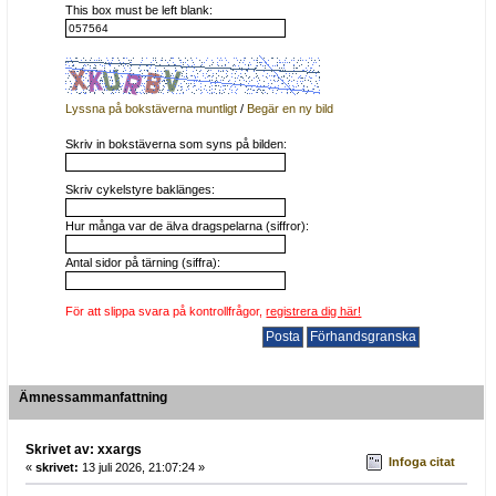
This box must be left blank:
Lyssna på bokstäverna muntligt
/
Begär en ny bild
Skriv in bokstäverna som syns på bilden:
Skriv cykelstyre baklänges:
Hur många var de älva dragspelarna (siffror):
Antal sidor på tärning (siffra):
För att slippa svara på kontrollfrågor,
registrera dig här!
Ämnessammanfattning
Skrivet av: xxargs
Infoga citat
«
skrivet:
13 juli 2026, 21:07:24 »