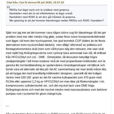
Citat från: Carl N skrivet 09 juli 2026, 15:37:23
R600a har lägre tryck och är snällare med grejerna.
Nackdelen med det är att effektiviteten är lägre också.
Nackdelen med R290 är att den går hårdare åt grejerna.
Min gissning är att det kommer blandningar mellan R600a och R290 i framtiden?
Själv tror jag inte att det kommer vara någon större sug för blandningar då det ger
problem med mer eller mindre hög glide, sedan finns mono-komponentköldmedel
som ligger väl inom den tryckspannet, har god teoretisk COP (bättre än de flesta
alternativen inom tryckområdet faktiskt) men dåligt 'utforskad' av politiska och
företagsekonomiska skäl (men som vårfrysare dög den minsann, inte utan skäl
med rejält hög förångningsvärme som i princip bara ammoniak kan slå, till skillnad
från HFO1234yf och ze) - DME - Dimetyleter, tål dessutom betydligt högre
utsläppmängder i luft innan explosiv nivå än med propan/butan-köldmedier och är
ganska likt norrlandblandning av spolarvätska i brandegenskaper vid bilbruk och
borde vara ett alternativ att titta på i bil-AC sammanhang när man ändå måste titta
på att bygga det med brandfarlig köldmedel i designen, speciellt då det troligen
räcker med 100-150 gram av det för samma kylkapacitet som 470 gram med
R134a eller uppemot 1,2 kg av HFO1234yf om man tittar på flödesmängder i rör,
kompressores cylinderstorlek etc. och det mycket tack vare DME höga
förångningsvärme och med det mycket mindre med massasubstans som behöver
pumpas runt i systemet för given mängd kyla.
---