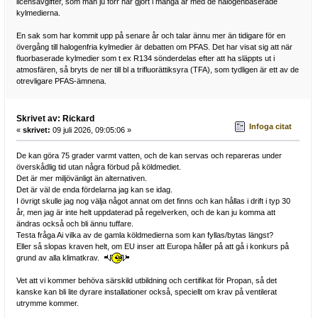
licensavgifter, som man ju förr har gjort i många år med de halogenbaserade
kylmedierna.
En sak som har kommit upp på senare år och talar ännu mer än tidigare för en
övergång till halogenfria kylmedier är debatten om PFAS. Det har visat sig att när
fluorbaserade kylmedier som t ex R134 sönderdelas efter att ha släppts ut i
atmosfären, så bryts de ner till bl a trifluorättiksyra (TFA), som tydligen är ett av de
otrevligare PFAS-ämnena.
Skrivet av: Rickard
Infoga citat
«
skrivet:
09 juli 2026, 09:05:06 »
De kan göra 75 grader varmt vatten, och de kan servas och repareras under
överskådlig tid utan några förbud på köldmediet.
Det är mer miljövänligt än alternativen.
Det är väl de enda fördelarna jag kan se idag.
I övrigt skulle jag nog välja något annat om det finns och kan hållas i drift i typ 30
år, men jag är inte helt uppdaterad på regelverken, och de kan ju komma att
ändras också och bli ännu tuffare.
Testa fråga Ai vilka av de gamla köldmedierna som kan fyllas/bytas längst?
Eller så slopas kraven helt, om EU inser att Europa håller på att gå i konkurs på
grund av alla klimatkrav.
Vet att vi kommer behöva särskild utbildning och certifikat för Propan, så det
kanske kan bli lite dyrare installationer också, speciellt om krav på ventilerat
utrymme kommer.