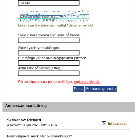
Lyssna på bokstäverna muntligt
/
Begär en ny bild
Skriv in bokstäverna som syns på bilden:
Skriv cykelstyre baklänges:
Hur många var de älva dragspelarna (siffror):
Antal sidor på tärning (siffra):
För att slippa svara på kontrollfrågor,
registrera dig här!
Ämnessammanfattning
Skrivet av: Rickard
Infoga citat
«
skrivet:
06 juli 2026, 08:18:16 »
Pool nedgrävd i mark eller ovanmarkspool?