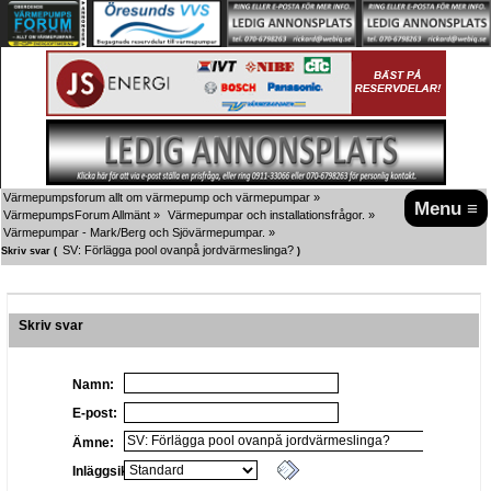
Värmepumpsforum allt om värmepump och värmepumpar
»
Menu ≡
VärmepumpsForum Allmänt
»
Värmepumpar och installationsfrågor.
»
Värmepumpar - Mark/Berg och Sjövärmepumpar.
»
SV: Förlägga pool ovanpå jordvärmeslinga?
Skriv svar (
)
Skriv svar
Namn:
E-post:
Ämne:
Inläggsikon: