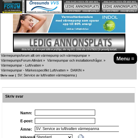
Värmepumpsforum allt om värmepump och värmepumpar
»
Menu ≡
VärmepumpsForum Allmänt
»
Värmepumpar och installationsfrågor.
»
Värmepumpar - Luft/vatten
»
Värmepumpar - Märkesspecifikt Luft/vatten
»
DAIKIN
»
SV: Service av luft/vatten värmepanna
Skriv svar (
)
Skriv svar
Namn:
E-post:
Ämne:
Inläggsikon: