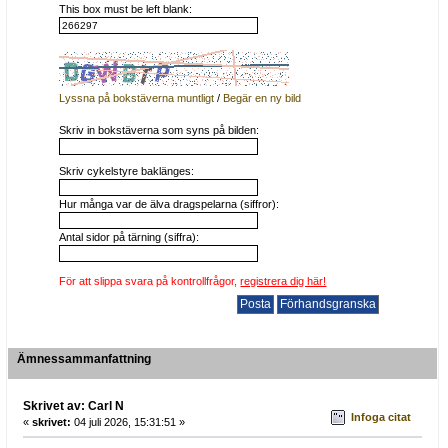
This box must be left blank:
Lyssna på bokstäverna muntligt
/
Begär en ny bild
Skriv in bokstäverna som syns på bilden:
Skriv cykelstyre baklänges:
Hur många var de älva dragspelarna (siffror):
Antal sidor på tärning (siffra):
För att slippa svara på kontrollfrågor,
registrera dig här!
Ämnessammanfattning
Skrivet av: Carl N
Infoga citat
«
skrivet:
04 juli 2026, 15:31:51 »