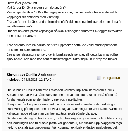
Detta låter jätteskumt.
Vad är det för jävla grejer som de använt?
På min gamla Nibe 1215 sitter inga packningar, där används uteslutande lödda
kopplingar tillsammans med klämring.
Frågan är om det är standardkoppling på Daikin med packningar eller om detta är
installatörens val?
Har det använts presskopplingar så kan livslängden förkortas av aggresivt vatten
men detta är sällsynt.
Tror däremot inte en normal service upptäcker detta, de kollar värmepumpens
funktion, inte anslutningarna.
Jag anser dessutom att service är bortkastade pengar, allt detta kan man göra
själv bättre, och man bör som fastighetsägare sätta sig in i hur grejerna funkar.
Skrivet av: Gunilla Andersson
Infoga citat
«
skrivet:
04 juli 2026, 12:17:42 »
Hej, vi har en Daikin Altherma luft/vatten värmepump som installerades 2014.
Sedan dess har vi haft årlig service och trott att det i detta skulle ingå något så
fundamentalt som att den håller vatten och inte läcker.
I början av året uppmärksammade vi en vattenskada I anslutande tvättstuga.
Renovering påbörjades och det visade sig att packningar för anslutande varm-och
kallvatten uppe på pannan var helt uttjänta, totalt söndervittrade.
Skadan visade sig ha blivit enorm, halva bakväggen genomsur, golvet bilades upp
och isoleringen ned till husets platta var genomsur, allt bilades upp, väggarna togs
ned, nu ska allt återuppbyggas. Vår kostnad, exklusive försäkringsbolaget del,