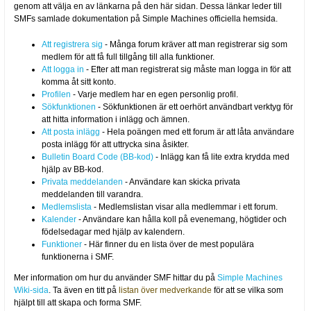
genom att välja en av länkarna på den här sidan. Dessa länkar leder till
SMFs samlade dokumentation på Simple Machines officiella hemsida.
Att registrera sig
- Många forum kräver att man registrerar sig som
medlem för att få full tillgång till alla funktioner.
Att logga in
- Efter att man registrerat sig måste man logga in för att
komma åt sitt konto.
Profilen
- Varje medlem har en egen personlig profil.
Sökfunktionen
- Sökfunktionen är ett oerhört användbart verktyg för
att hitta information i inlägg och ämnen.
Att posta inlägg
- Hela poängen med ett forum är att låta användare
posta inlägg för att uttrycka sina åsikter.
Bulletin Board Code (BB-kod)
- Inlägg kan få lite extra krydda med
hjälp av BB-kod.
Privata meddelanden
- Användare kan skicka privata
meddelanden till varandra.
Medlemslista
- Medlemslistan visar alla medlemmar i ett forum.
Kalender
- Användare kan hålla koll på evenemang, högtider och
födelsedagar med hjälp av kalendern.
Funktioner
- Här finner du en lista över de mest populära
funktionerna i SMF.
Mer information om hur du använder SMF hittar du på
Simple Machines
Wiki-sida
. Ta även en titt på
listan över medverkande
för att se vilka som
hjälpt till att skapa och forma SMF.