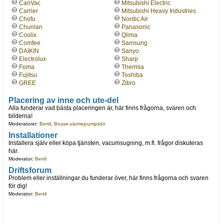
CanVac
Mitsubishi Electric
Carrier
Mitsubishi Heavy Industries
Chofu
Nordic Air
Chunlan
Panasonic
Coolix
Qlima
Comfee
Samsung
DAIKIN
Sanyo
Electrolux
Sharp
Foma
Thermia
Fujitsu
Toshiba
GREE
Zibro
Placering av inne och ute-del
Alla funderar vad bästa placeringen är, här finns frågorna, svaren och
bilderna!
Moderatorer:
Bertil
,
Bosse-värmepumpsdo
Installationer
Installera själv eller köpa tjänsten, vacumsugning, m.fl. frågor diskuteras
här.
Moderator:
Bertil
Driftsforum
Problem eller inställningar du funderar över, här finns frågorna och svaren
för dig!
Moderator:
Bertil