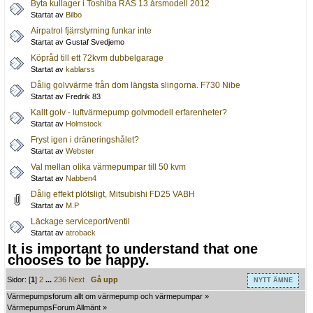
Byta kullager i Toshiba RAS 13 årsmodell 2012
Startat av
Bilbo
Airpatrol fjärrstyrning funkar inte
Startat av Gustaf Svedjemo
Köpråd till ett 72kvm dubbelgarage
Startat av
kablarss
Dålig golvvärme från dom längsta slingorna. F730 Nibe
Startat av Fredrik 83
Kallt golv - luftvärmepump golvmodell erfarenheter?
Startat av
Holmstock
Fryst igen i dräneringshålet?
Startat av
Webster
Val mellan olika värmepumpar till 50 kvm
Startat av
Nabben4
Dålig effekt plötsligt, Mitsubishi FD25 VABH
Startat av
M.P
Läckage serviceport/ventil
Startat av
atroback
It is important to understand that one
chooses to be happy.
Sidor: [
1
]
2
...
236
Next
Gå upp
NYTT ÄMNE
Värmepumpsforum allt om värmepump och värmepumpar
»
VärmepumpsForum Allmänt
»