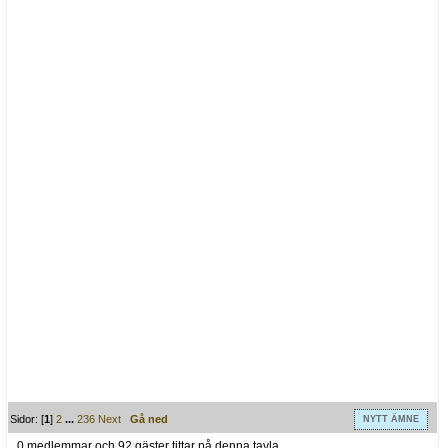
Sidor: [
1
]
2
...
236
Next
Gå ned
NYTT ÄMNE
0 medlemmar och 92 gäster tittar på denna tavla.