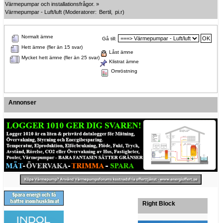
Värmepumpar och installationsfrågor.
»
Värmepumpar - Luft/luft
(Moderatorer:
Bertil
,
pi.r
)
Normalt ämne
Gå till:
Hett ämne (fler än 15 svar)
Låst ämne
Mycket hett ämne (fler än 25 svar)
Klistrat ämne
Omröstning
Annonser
Right Block