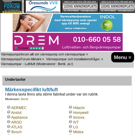
Värmepumpsforum allt om värmepump och värmepumpar
»
Menu ≡
VärmepumpsForum Allmänt
»
Värmepumpar och installationsfrågor.
»
Värmepumpar - Luft/luft
(Moderatorer:
Bertil
,
pi.r
)
Undertavlor
Märkesspecifikt luft/luft
I denna tavla finns alla större fabrikat under var sin rubrik.
Moderator:
Bertil
AERMEC
Hitachi
Anslut
Honywell
Appliance
Innova
ARGO
IVT
ATLAS
LG
Bosch
Midea