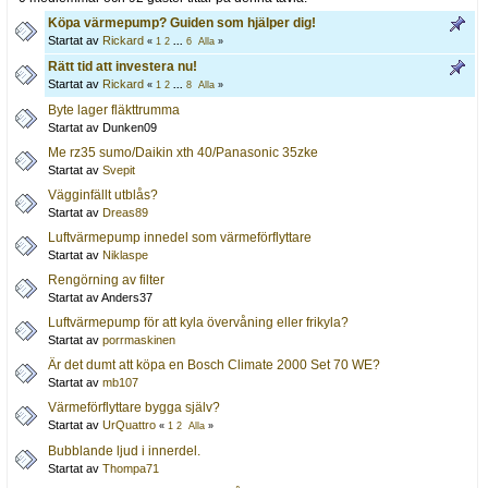
Köpa värmepump? Guiden som hjälper dig!
Startat av
Rickard
«
1
2
...
6
Alla
»
Rätt tid att investera nu!
Startat av
Rickard
«
1
2
...
8
Alla
»
Byte lager fläkttrumma
Startat av Dunken09
Me rz35 sumo/Daikin xth 40/Panasonic 35zke
Startat av
Svepit
Vägginfällt utblås?
Startat av
Dreas89
Luftvärmepump innedel som värmeförflyttare
Startat av
Niklaspe
Rengörning av filter
Startat av Anders37
Luftvärmepump för att kyla övervåning eller frikyla?
Startat av
porrmaskinen
Är det dumt att köpa en Bosch Climate 2000 Set 70 WE?
Startat av
mb107
Värmeförflyttare bygga själv?
Startat av
UrQuattro
«
1
2
Alla
»
Bubblande ljud i innerdel.
Startat av
Thompa71