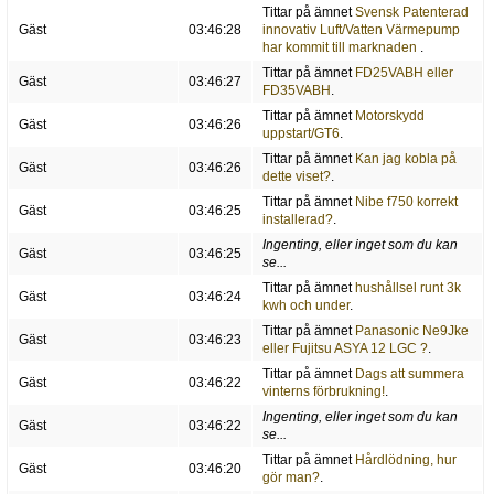
Tittar på ämnet
Svensk Patenterad
Gäst
03:46:28
innovativ Luft/Vatten Värmepump
har kommit till marknaden
.
Tittar på ämnet
FD25VABH eller
Gäst
03:46:27
FD35VABH
.
Tittar på ämnet
Motorskydd
Gäst
03:46:26
uppstart/GT6
.
Tittar på ämnet
Kan jag kobla på
Gäst
03:46:26
dette viset?
.
Tittar på ämnet
Nibe f750 korrekt
Gäst
03:46:25
installerad?
.
Ingenting, eller inget som du kan
Gäst
03:46:25
se...
Tittar på ämnet
hushållsel runt 3k
Gäst
03:46:24
kwh och under
.
Tittar på ämnet
Panasonic Ne9Jke
Gäst
03:46:23
eller Fujitsu ASYA 12 LGC ?
.
Tittar på ämnet
Dags att summera
Gäst
03:46:22
vinterns förbrukning!
.
Ingenting, eller inget som du kan
Gäst
03:46:22
se...
Tittar på ämnet
Hårdlödning, hur
Gäst
03:46:20
gör man?
.