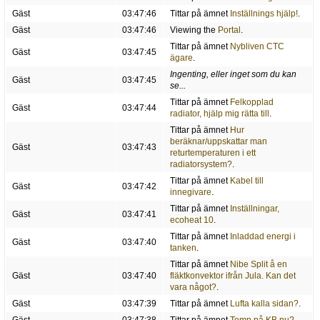
Gäst
03:47:46
Tittar på ämnet
Inställnings hjälp!
.
Gäst
03:47:46
Viewing the
Portal
.
Tittar på ämnet
Nybliven CTC
Gäst
03:47:45
ägare
.
Ingenting, eller inget som du kan
Gäst
03:47:45
se...
Tittar på ämnet
Felkopplad
Gäst
03:47:44
radiator, hjälp mig rätta till
.
Tittar på ämnet
Hur
beräknar/uppskattar man
Gäst
03:47:43
returtemperaturen i ett
radiatorsystem?
.
Tittar på ämnet
Kabel till
Gäst
03:47:42
innegivare
.
Tittar på ämnet
Inställningar,
Gäst
03:47:41
ecoheat 10
.
Tittar på ämnet
Inladdad energi i
Gäst
03:47:40
tanken
.
Tittar på ämnet
Nibe Split å en
Gäst
03:47:40
fläktkonvektor ifrån Jula. Kan det
vara något?
.
Gäst
03:47:39
Tittar på ämnet
Lufta kalla sidan?
.