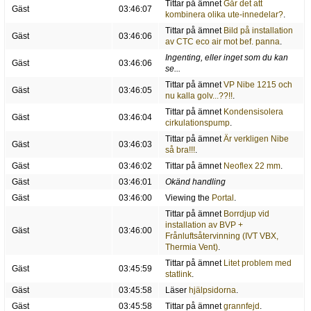
Tittar på ämnet
Går det att
Gäst
03:46:07
kombinera olika ute-innedelar?
.
Tittar på ämnet
Bild på installation
Gäst
03:46:06
av CTC eco air mot bef. panna
.
Ingenting, eller inget som du kan
Gäst
03:46:06
se...
Tittar på ämnet
VP Nibe 1215 och
Gäst
03:46:05
nu kalla golv...??!!
.
Tittar på ämnet
Kondensisolera
Gäst
03:46:04
cirkulationspump
.
Tittar på ämnet
Är verkligen Nibe
Gäst
03:46:03
så bra!!!
.
Gäst
03:46:02
Tittar på ämnet
Neoflex 22 mm
.
Gäst
03:46:01
Okänd handling
Gäst
03:46:00
Viewing the
Portal
.
Tittar på ämnet
Borrdjup vid
installation av BVP +
Gäst
03:46:00
Frånluftsåtervinning (IVT VBX,
Thermia Vent)
.
Tittar på ämnet
Litet problem med
Gäst
03:45:59
statlink
.
Gäst
03:45:58
Läser
hjälpsidorna
.
Gäst
03:45:58
Tittar på ämnet
grannfejd
.