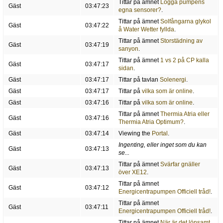
Tittar på ämnet
Logga pumpens
Gäst
03:47:23
egna sensorer?
.
Tittar på ämnet
Solfångarna glykol
Gäst
03:47:22
å Water Wetter fyllda
.
Tittar på ämnet
Storstädning av
Gäst
03:47:19
sanyon
.
Tittar på ämnet
1 vs 2 på CP kalla
Gäst
03:47:17
sidan
.
Gäst
03:47:17
Tittar på tavlan
Solenergi
.
Gäst
03:47:17
Tittar på
vilka som är online
.
Gäst
03:47:16
Tittar på
vilka som är online
.
Tittar på ämnet
Thermia Atria eller
Gäst
03:47:16
Thermia Atria Optimum?
.
Gäst
03:47:14
Viewing the
Portal
.
Ingenting, eller inget som du kan
Gäst
03:47:13
se...
Tittar på ämnet
Svärfar gnäller
Gäst
03:47:13
över XE12
.
Tittar på ämnet
Gäst
03:47:12
Energicentrapumpen Officiell tråd!
.
Tittar på ämnet
Gäst
03:47:11
Energicentrapumpen Officiell tråd!
.
Tittar på ämnet
När är det lönsamt