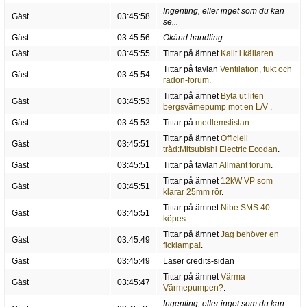
Ingenting, eller inget som du kan
Gäst
03:45:58
se...
Gäst
03:45:56
Okänd handling
Gäst
03:45:55
Tittar på ämnet
Kallt i källaren
.
Tittar på tavlan
Ventilation, fukt och
Gäst
03:45:54
radon-forum
.
Tittar på ämnet
Byta ut liten
Gäst
03:45:53
bergsvämepump mot en L/V
.
Gäst
03:45:53
Tittar på
medlemslistan
.
Tittar på ämnet
Officiell
Gäst
03:45:51
tråd:Mitsubishi Electric Ecodan
.
Gäst
03:45:51
Tittar på tavlan
Allmänt forum
.
Tittar på ämnet
12kW VP som
Gäst
03:45:51
klarar 25mm rör
.
Tittar på ämnet
Nibe SMS 40
Gäst
03:45:51
köpes
.
Tittar på ämnet
Jag behöver en
Gäst
03:45:49
ficklampa!
.
Gäst
03:45:49
Läser credits-sidan
Tittar på ämnet
Värma
Gäst
03:45:47
Värmepumpen?
.
Ingenting, eller inget som du kan