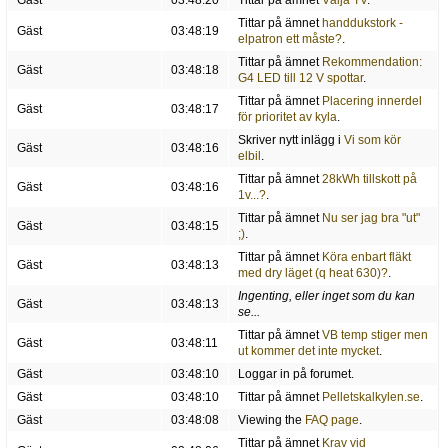
Gäst
03:48:20
Tittar på ämnet
Välja TV
.
Tittar på ämnet
handdukstork -
Gäst
03:48:19
elpatron ett måste?
.
Tittar på ämnet
Rekommendation:
Gäst
03:48:18
G4 LED till 12 V spottar
.
Tittar på ämnet
Placering innerdel
Gäst
03:48:17
för prioritet av kyla
.
Skriver nytt inlägg i
Vi som kör
Gäst
03:48:16
elbil
.
Tittar på ämnet
28kWh tillskott på
Gäst
03:48:16
1v...?
.
Tittar på ämnet
Nu ser jag bra "ut"
Gäst
03:48:15
;)
.
Tittar på ämnet
Köra enbart fläkt
Gäst
03:48:13
med dry läget (q heat 630)?
.
Ingenting, eller inget som du kan
Gäst
03:48:13
se...
Tittar på ämnet
VB temp stiger men
Gäst
03:48:11
ut kommer det inte mycket
.
Gäst
03:48:10
Loggar in på forumet.
Gäst
03:48:10
Tittar på ämnet
Pelletskalkylen.se
.
Gäst
03:48:08
Viewing the
FAQ page
.
Tittar på ämnet
Krav vid