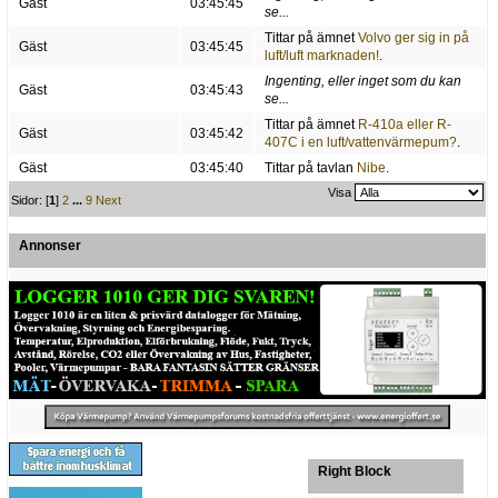
Gäst
03:45:45
se...
Tittar på ämnet
Volvo ger sig in på
Gäst
03:45:45
luft/luft marknaden!
.
Ingenting, eller inget som du kan
Gäst
03:45:43
se...
Tittar på ämnet
R-410a eller R-
Gäst
03:45:42
407C i en luft/vattenvärmepum?
.
Gäst
03:45:40
Tittar på tavlan
Nibe
.
Visa
Sidor: [
1
]
2
...
9
Next
Annonser
Right Block