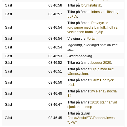
Gäst
03:46:58
Tittar på
forumstatistik
.
Tittar på ämnet
Intressant lösning
Gäst
03:46:57
LL+LV
.
Tittar på ämnet
Provtryckte
Gäst
03:46:54
jordvärme med 2 bar luft...höll i 2
veckor sen borta...hjälp
.
Gäst
03:46:54
Viewing the
Portal
.
Ingenting, eller inget som du kan
Gäst
03:46:54
se...
Gäst
03:46:53
Okänd handling
Gäst
03:46:52
Tittar på ämnet
Logger 2020
.
Tittar på ämnet
Hjälp med mitt
Gäst
03:46:51
värmesystem
.
Tittar på ämnet
Larm Högtryck
Gäst
03:46:50
Löst
.
Tittar på ämnet
ny eier av nocria
Gäst
03:46:48
14
.
Tittar på ämnet
2020 stannar vid
Gäst
03:46:47
sjunkande temp
.
Tittar på tavlan
Gäst
03:46:45
Foma/Anslut/EC/Pioneer/Invest
"6kW"
.