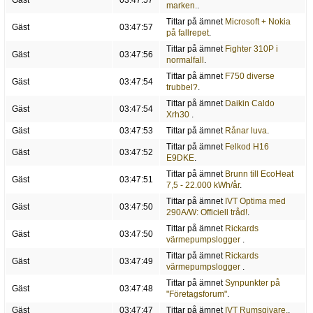
Gäst
03:47:57
marken.
.
Tittar på ämnet
Microsoft + Nokia
Gäst
03:47:57
på fallrepet
.
Tittar på ämnet
Fighter 310P i
Gäst
03:47:56
normalfall
.
Tittar på ämnet
F750 diverse
Gäst
03:47:54
trubbel?
.
Tittar på ämnet
Daikin Caldo
Gäst
03:47:54
Xrh30
.
Gäst
03:47:53
Tittar på ämnet
Rånar luva
.
Tittar på ämnet
Felkod H16
Gäst
03:47:52
E9DKE
.
Tittar på ämnet
Brunn till EcoHeat
Gäst
03:47:51
7,5 - 22.000 kWh/år
.
Tittar på ämnet
IVT Optima med
Gäst
03:47:50
290A/W: Officiell tråd!
.
Tittar på ämnet
Rickards
Gäst
03:47:50
värmepumpslogger
.
Tittar på ämnet
Rickards
Gäst
03:47:49
värmepumpslogger
.
Tittar på ämnet
Synpunkter på
Gäst
03:47:48
"Företagsforum"
.
Gäst
03:47:47
Tittar på ämnet
IVT Rumsgivare.
.