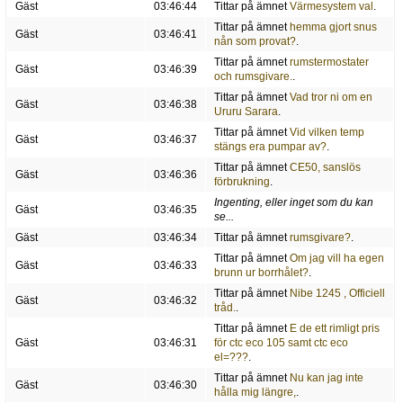
Gäst
03:46:44
Tittar på ämnet
Värmesystem val
.
Tittar på ämnet
hemma gjort snus
Gäst
03:46:41
nån som provat?
.
Tittar på ämnet
rumstermostater
Gäst
03:46:39
och rumsgivare.
.
Tittar på ämnet
Vad tror ni om en
Gäst
03:46:38
Ururu Sarara
.
Tittar på ämnet
Vid vilken temp
Gäst
03:46:37
stängs era pumpar av?
.
Tittar på ämnet
CE50, sanslös
Gäst
03:46:36
förbrukning
.
Ingenting, eller inget som du kan
Gäst
03:46:35
se...
Gäst
03:46:34
Tittar på ämnet
rumsgivare?
.
Tittar på ämnet
Om jag vill ha egen
Gäst
03:46:33
brunn ur borrhålet?
.
Tittar på ämnet
Nibe 1245 , Officiell
Gäst
03:46:32
tråd.
.
Tittar på ämnet
E de ett rimligt pris
Gäst
03:46:31
för ctc eco 105 samt ctc eco
el=???
.
Tittar på ämnet
Nu kan jag inte
Gäst
03:46:30
hålla mig längre,
.