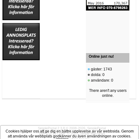
Online just nu!
gäster: 1743
dolda: 0
användare: 0
There aren't any users
online.
SimplePortal 2.3.8 © 2008-2026, SimplePortal
Cookies hjälper oss att ge dig en bättre upplevelse av vår webbsida. Genom
SMF 2.0.19
|
SMF © 2017
,
Simple Machines
att använda vår webbplats godkänner du även användningen av cookies.
SMFAds
for
Free Forums