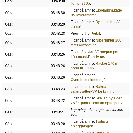
Gäst
03:48:30
fighter 360p
.
Tittar på ämnet
Elbolagsmutade
Gäst
03:48:30
BV leverantörer
.
Tittar på ämnet
Byta ut min L/V
Gäst
03:48:29
pump!
.
Gäst
03:48:28
Viewing the
Portal
.
Tittar på ämnet
Nibe fighter 300
Gäst
03:48:27
fast i avfrostning
.
Tittar på tavlan
Värmepumpar -
Gäst
03:48:26
Lågenergi/Passivhus
.
Tittar på ämnet
Räcker 170 m
Gäst
03:48:26
borra till G2 8?
.
Tittar på ämnet
Gäst
03:48:26
Överdimensionering?
.
Tittar på ämnet
Räkna
Gäst
03:48:23
vatten/vatten-VP för kylning
.
Tittar på ämnet
Ska jag byta den
Gäst
03:48:22
25 år gamla jordvärmepumpen?
.
Ingenting, eller inget som du kan
Gäst
03:48:21
se...
Tittar på ämnet
Tystaste
Gäst
03:48:20
anläggningen..
.