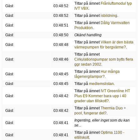
Tittar på ämnet
Frånluftsmodul typ
Gäst
03:48:52
IVT VBX
.
Gäst
03:48:52
Tittar på ämnet
isbildning
.
Tittar på ämnet
Dålig Varmvatten
Gäst
03:48:51
Produktion
.
Gäst
03:48:50
Okänd handling
Tittar på ämnet
Vilken är den bästa
Gäst
03:48:48
värmepumpen för bergvärme?
.
Tittar på ämnet
Gäst
03:48:46
Cirkulationspumpar som bytts flera
ggr sedan 2002
.
Tittar på ämnet
Hur många
Gäst
03:48:45
lågenergilampor?
.
Gäst
03:48:45
Tittar på
medlemslistan
.
Tittar på ämnet
IVT Greenline HT
Gäst
03:48:42
Plus E9 Kommer bara upp i 40
grader utan tillskott?
.
Tittar på ämnet
Thermia Duo +
Gäst
03:48:42
pool, fungerar det?
.
Ingenting, eller inget som du kan
Gäst
03:48:41
se...
Tittar på ämnet
Optima 1100 -
Gäst
03:48:41
eltillskott
.