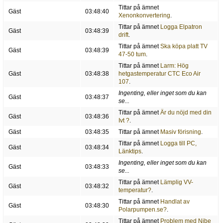
Tittar på ämnet
Gäst
03:48:40
Xenonkonvertering
.
Tittar på ämnet
Logga Elpatron
Gäst
03:48:39
drift
.
Tittar på ämnet
Ska köpa platt TV
Gäst
03:48:39
47-50 tum
.
Tittar på ämnet
Larm: Hög
Gäst
03:48:38
hetgastemperatur CTC Eco Air
107
.
Ingenting, eller inget som du kan
Gäst
03:48:37
se...
Tittar på ämnet
Är du nöjd med din
Gäst
03:48:36
Ivt ?
.
Gäst
03:48:35
Tittar på ämnet
Masiv förisning
.
Tittar på ämnet
Logga till PC,
Gäst
03:48:34
Länktips
.
Ingenting, eller inget som du kan
Gäst
03:48:33
se...
Tittar på ämnet
Lämplig VV-
Gäst
03:48:32
temperatur?
.
Tittar på ämnet
Handlat av
Gäst
03:48:30
Polarpumpen.se?
.
Tittar på ämnet
Problem med Nibe