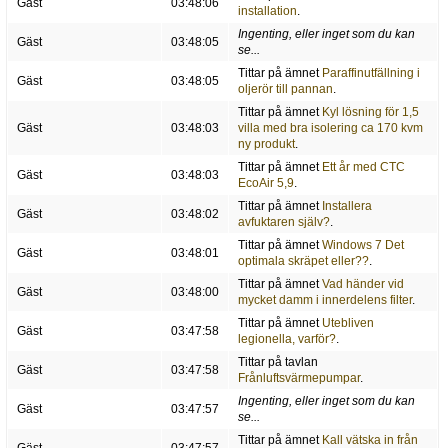
Gäst
03:48:06
installation
.
Ingenting, eller inget som du kan
Gäst
03:48:05
se...
Tittar på ämnet
Paraffinutfällning i
Gäst
03:48:05
oljerör till pannan
.
Tittar på ämnet
Kyl lösning för 1,5
Gäst
03:48:03
villa med bra isolering ca 170 kvm
ny produkt
.
Tittar på ämnet
Ett år med CTC
Gäst
03:48:03
EcoAir 5,9
.
Tittar på ämnet
Installera
Gäst
03:48:02
avfuktaren själv?
.
Tittar på ämnet
Windows 7 Det
Gäst
03:48:01
optimala skräpet eller??
.
Tittar på ämnet
Vad händer vid
Gäst
03:48:00
mycket damm i innerdelens filter
.
Tittar på ämnet
Utebliven
Gäst
03:47:58
legionella, varför?
.
Tittar på tavlan
Gäst
03:47:58
Frånluftsvärmepumpar
.
Ingenting, eller inget som du kan
Gäst
03:47:57
se...
Tittar på ämnet
Kall vätska in från