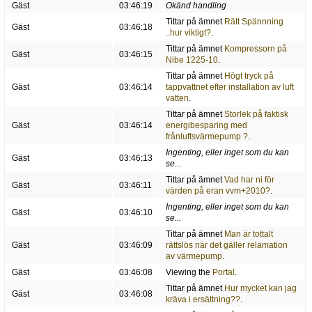
Gäst
03:46:19
Okänd handling
Tittar på ämnet
Rätt Spännning
Gäst
03:46:18
..hur viktigt?
.
Tittar på ämnet
Kompressorn på
Gäst
03:46:15
Nibe 1225-10
.
Tittar på ämnet
Högt tryck på
Gäst
03:46:14
tappvattnet efter installation av luft
vatten
.
Tittar på ämnet
Storlek på faktisk
Gäst
03:46:14
energibesparing med
frånluftsvärmepump ?
.
Ingenting, eller inget som du kan
Gäst
03:46:13
se...
Tittar på ämnet
Vad har ni för
Gäst
03:46:11
värden på eran vvm+2010?
.
Ingenting, eller inget som du kan
Gäst
03:46:10
se...
Tittar på ämnet
Man är tottalt
Gäst
03:46:09
rättslös när det gäller relamation
av värmepump
.
Gäst
03:46:08
Viewing the
Portal
.
Tittar på ämnet
Hur mycket kan jag
Gäst
03:46:08
kräva i ersättning??
.