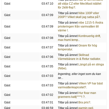
Gäst
03:47:10
att välja CZ eller MecMast istället
för 2kW-flvp?
.
Tittar på ämnet
Nibe 100P eller
Gäst
03:47:09
200P? Vilket skall jag satsa på?
.
Tittar på ämnet
nibe 1215-5 Ändra
Gäst
03:47:09
prioteringen från varmvatten till
värme !
.
Tittar på ämnet
Kontinuerlig drift,
Gäst
03:47:08
max framl.temp.
.
Tittar på ämnet
Givare för hög
Gäst
03:47:07
temperatur
.
Tittar på ämnet
Skillnad
Gäst
03:47:06
Värmebärare in & Retur radiator
.
Tittar på ämnet
Längd på en slinga
Gäst
03:47:05
(Nibe)
.
Ingenting, eller inget som du kan
Gäst
03:47:03
se...
Tittar på ämnet
Vilken VP har bäst
Gäst
03:47:03
varmvattenkapicetet?
.
Tittar på ämnet
Hur fixar man
Gäst
03:47:02
grannens kattj****l ?
.
Gäst
03:47:01
Tittar på ämnet
Bra pris?
.
Gäst
03:46:59
Tittar på ämnet
garmin pejl
.