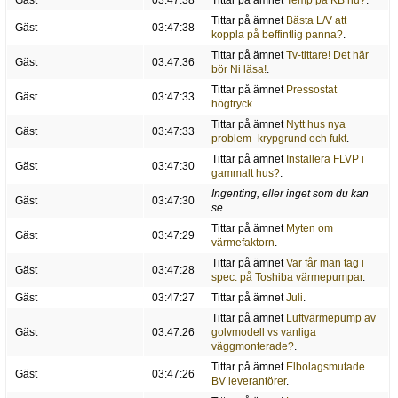
Gäst
03:47:38
Tittar på ämnet
Temp på KB nu?
.
Tittar på ämnet
Bästa L/V att
Gäst
03:47:38
koppla på beffintlig panna?
.
Tittar på ämnet
Tv-tittare! Det här
Gäst
03:47:36
bör Ni läsa!
.
Tittar på ämnet
Pressostat
Gäst
03:47:33
högtryck
.
Tittar på ämnet
Nytt hus nya
Gäst
03:47:33
problem- krypgrund och fukt
.
Tittar på ämnet
Installera FLVP i
Gäst
03:47:30
gammalt hus?
.
Ingenting, eller inget som du kan
Gäst
03:47:30
se...
Tittar på ämnet
Myten om
Gäst
03:47:29
värmefaktorn
.
Tittar på ämnet
Var får man tag i
Gäst
03:47:28
spec. på Toshiba värmepumpar
.
Gäst
03:47:27
Tittar på ämnet
Juli
.
Tittar på ämnet
Luftvärmepump av
Gäst
03:47:26
golvmodell vs vanliga
väggmonterade?
.
Tittar på ämnet
Elbolagsmutade
Gäst
03:47:26
BV leverantörer
.