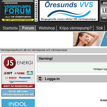
Startsida
Forum
Webshop
Köpa värmepump?
Sök
Värmepumpsforum allt om värmepump och värmepumpar
Varning!
Vänligen log
Logga-in
Antal