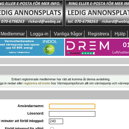
Medlemmar
Logga-in
Vanliga frågor
Registrera
Hjälp
Enbart registrerade medlemmar har rätt att komma åt denna avdelning.
ga in nedan eller
registrera ett konto
hos Värmepumpsforum allt om värmepump och värmep
Användarnamn:
Lösenord:
 minuter att förbli inloggad:
Förbli inloggad för alltid: