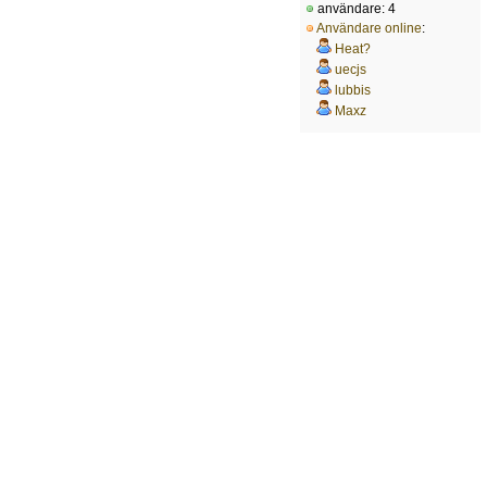
användare: 4
Användare online
:
Heat?
uecjs
lubbis
Maxz