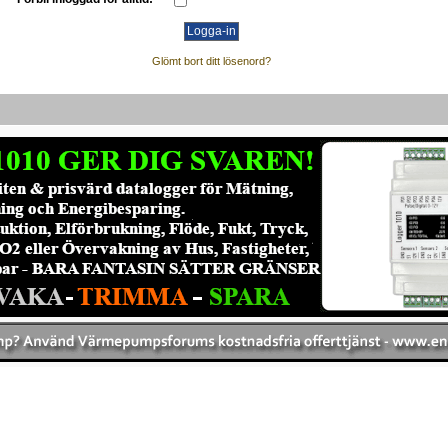
Glömt bort ditt lösenord?