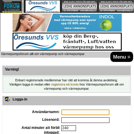
Värmepumpsforum allt om värmepump och värmepumpar
Menu ≡
Varning!
Enbart registrerade medlemmar har rätt att komma åt denna avdelning.
Vänligen logga in nedan eller
registrera ett konto
hos Värmepumpsforum allt om
värmepump och värmepumpar.
Logga-in
Användarnamn:
Lösenord:
Antal minuter att förbli
inloggad: