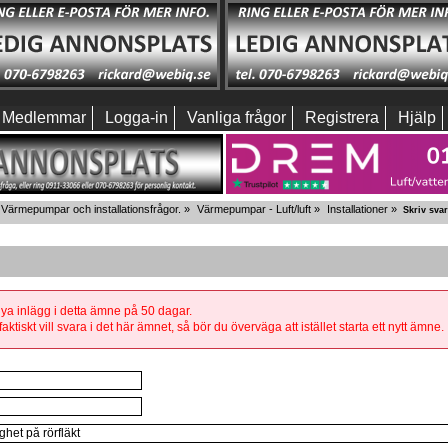
Medlemmar
Logga-in
Vanliga frågor
Registrera
Hjälp
Värmepumpar och installationsfrågor.
»
Värmepumpar - Luft/luft
»
Installationer
»
Skriv svar
 nya inlägg i detta ämne på 50 dagar.
aktiskt vill svara i det här ämnet, så bör du överväga att istället starta ett nytt ämne.