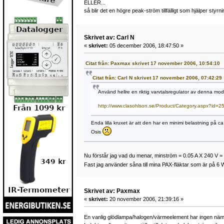
ELLER...
så blir det en högre peak-ström tillfälligt som hjälper s
Skrivet av: Carl N
«
skrivet:
05 december 2006, 18:47:50 »
Citat från: Paxmax skrivet 17 november 2006, 10:54:10
Citat från: Carl N skrivet 17 november 2006, 07:42:29
Använd hellre en riktig varvtalsregulator av denna mode
http://www.clasohlson.se/Product/Category.aspx?i
Enda lilla kruxet är att den har en minimi belastning på ca
Osis
Nu förstår jag vad du menar, minström = 0.05 A X 240 V =
Fast jag använder såna till mina PAX-fläktar som är på 6
Skrivet av: Paxmax
«
skrivet:
20 november 2006, 21:39:16 »
En vanlig glödlampa/halogen/värmeelement har ingen nämn