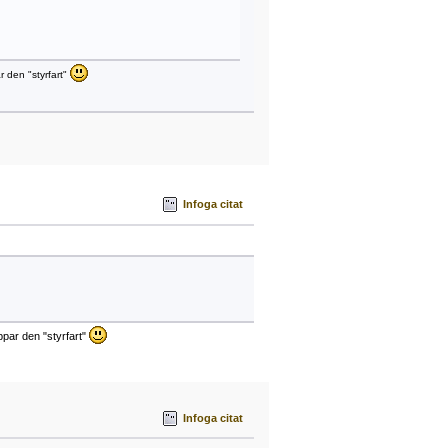
r den "styrfart"
Infoga citat
appar den "styrfart"
Infoga citat