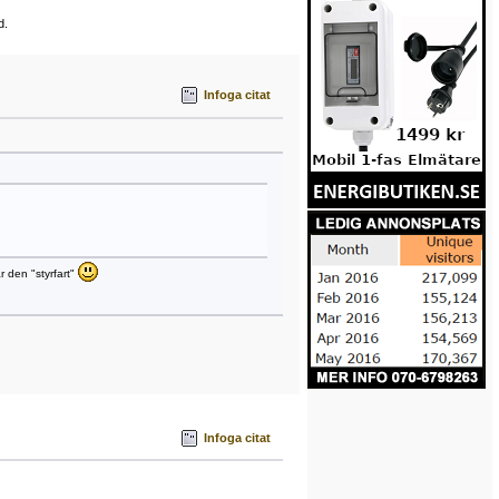
d.
Infoga citat
r den "styrfart"
Infoga citat