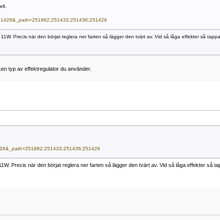
ll.
d=251426&_path=251882;251433;251436;251426
 11W. Precis när den börjat reglera ner farten så lägger den tvärt av. Vid så låga effekter så tappa
lken typ av effektregulator du använder.
251426&_path=251882;251433;251436;251426
 11W. Precis när den börjat reglera ner farten så lägger den tvärt av. Vid så låga effekter så t