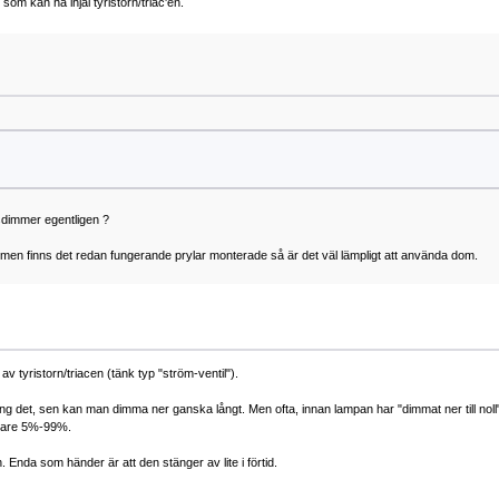
som kan ha ihjäl tyristorn/triac'en.
sdimmer egentligen ?
rligt, men finns det redan fungerande prylar monterade så är det väl lämpligt att använda dom.
v tyristorn/triacen (tänk typ "ström-ventil").
gång det, sen kan man dimma ner ganska långt. Men ofta, innan lampan har "dimmat ner till noll
arare 5%-99%.
. Enda som händer är att den stänger av lite i förtid.