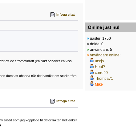
Infoga citat
Online just nu!
gäster: 1750
dolda: 0
användare: 5
Användare online
:
uecjs
fter ett ev strömavbrott (en fläkt behöver en viss
Heat?
curre99
änns dumt att chansa när det handlar om starkström.
Thompa71
Mike
Infoga citat
 sladd som jag kopplade till datorfläkten helt enkelt.
)