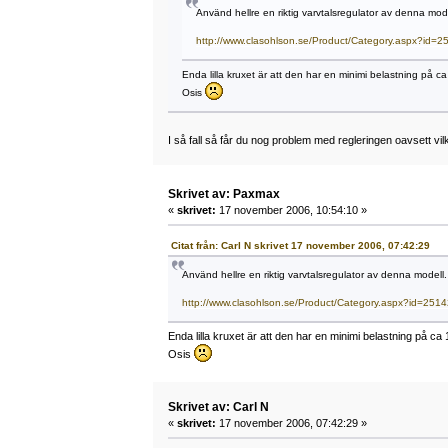
Använd hellre en riktig varvtalsregulator av denna mode
http://www.clasohlson.se/Product/Category.aspx?i
Enda lilla kruxet är att den har en minimi belastning på ca
Osis
I så fall så får du nog problem med regleringen oavsett vi
Skrivet av: Paxmax
«
skrivet:
17 november 2006, 10:54:10 »
Citat från: Carl N skrivet 17 november 2006, 07:42:29
Använd hellre en riktig varvtalsregulator av denna modell.
http://www.clasohlson.se/Product/Category.aspx?id=
Enda lilla kruxet är att den har en minimi belastning på ca
Osis
Skrivet av: Carl N
«
skrivet:
17 november 2006, 07:42:29 »