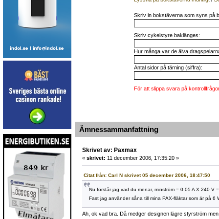
Skriv in bokstäverna som syns på b
Skriv cykelstyre baklänges:
Hur många var de älva dragspelarna 
Antal sidor på tärning (siffra):
För att slippa svara på kontrollfrågo
Ämnessammanfattning
Skrivet av: Paxmax
«
skrivet:
11 december 2006, 17:35:20 »
Citat från: Carl N skrivet 05 december 2006, 18:47:50
Nu förstår jag vad du menar, minström = 0.05 A X 240 V 
Fast jag använder såna till mina PAX-fläktar som är på 6
Ah, ok vad bra. Då medger designen lägre styrström men 