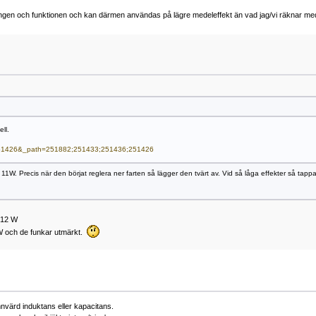
tyrningen och funktionen och kan därmen användas på lägre medeleffekt än vad jag/vi räknar me
ll.
d=251426&_path=251882;251433;251436;251426
 11W. Precis när den börjat reglera ner farten så lägger den tvärt av. Vid så låga effekter så tappa
 12 W
 W och de funkar utmärkt.
värd induktans eller kapacitans.