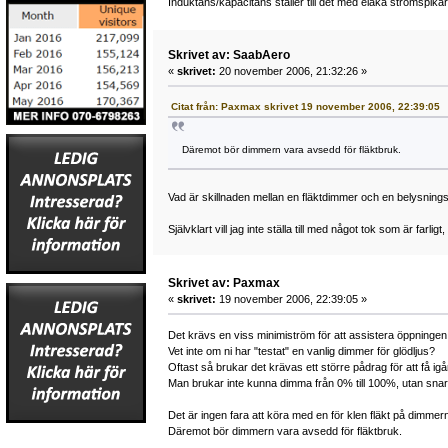
Induktans/kapacitans ställer till det med elaka strömspikar 
Skrivet av: SaabAero
«
skrivet:
20 november 2006, 21:32:26 »
Citat från: Paxmax skrivet 19 november 2006, 22:39:05
Däremot bör dimmern vara avsedd för fläktbruk.
Vad är skillnaden mellan en fläktdimmer och en belysning
Självklart vill jag inte ställa till med något tok som är fa
Skrivet av: Paxmax
«
skrivet:
19 november 2006, 22:39:05 »
Det krävs en viss minimiström för att assistera öppningen a
Vet inte om ni har "testat" en vanlig dimmer för glödljus?
Oftast så brukar det krävas ett större pådrag för att få i
Man brukar inte kunna dimma från 0% till 100%, utan sn
Det är ingen fara att köra med en för klen fläkt på dimmern
Däremot bör dimmern vara avsedd för fläktbruk.