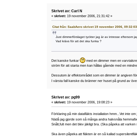
Skrivet av: Carl N
«
skrivet:
19 november 2006, 21:31:42 »
Citat från: SaabAero skrivet 19 november 2006, 09:32:03
Just dimmerförslaget tyckter jag är av intresse eftersom j
Vad krävs för att det ska funka ?
Det kanske funkar
med en dimmer men en varvtalsregula
ström för att starta men kan hållas gående med en mindre
Dessutom är effektområdet som en dimmer är angiven för, 
I värsta fall kanske du bränner ner huset på grund av öv
Skrivet av: pg99
«
skrivet:
19 november 2006, 19:08:23 »
Förklaring på min datafläkts installation hmm...Vet inte om
Nädå jag gjorde som så många andra halvsnåla hemmaf
Snålt,fult men det blev jäkligt bra. (Ska påpeka att varken 
Ska även påpeka att fläkten är en så kallad supersilentfläkt