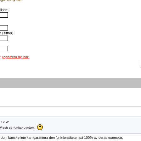
ilden:
(siffror):
r,
registrera dig här!
= 12 W
 W och de funkar utmärkt.
dom kanske inte kan garantera den funktionaliteten på 100% av deras exemplar.