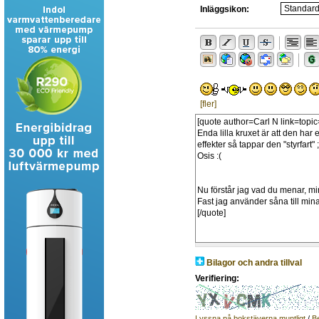
Inläggsikon:
[fler]
Bilagor och andra tillval
Verifiering:
Lyssna på bokstäverna muntligt
/
B