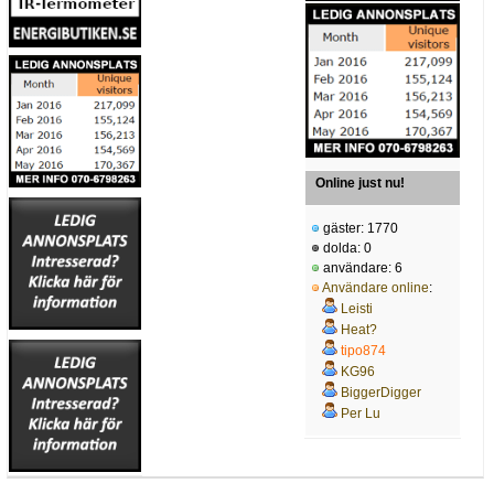
Online just nu!
gäster: 1770
dolda: 0
användare: 6
Användare online
:
Leisti
Heat?
tipo874
KG96
BiggerDigger
Per Lu