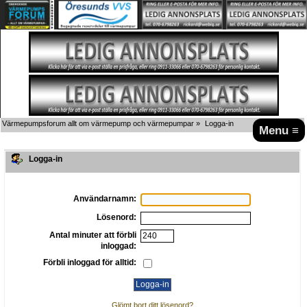
Värmepumpsforum allt om värmepump och värmepumpar
»
Logga-in
Menu ≡
Logga-in
Användarnamn:
Lösenord:
Antal minuter att förbli
inloggad:
Förbli inloggad för alltid:
Glömt bort ditt lösenord?