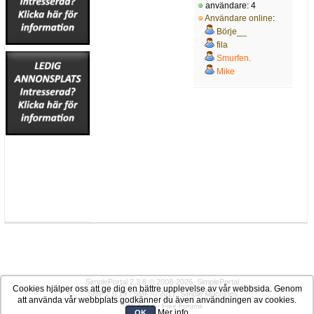
användare: 4
Användare online
:
Börje__
fila
Smurfen.
Mike
SimplePortal 2.3.8 © 2008-2026, SimplePortal
Cookies hjälper oss att ge dig en bättre upplevelse av vår webbsida. Genom
SMF 2.0.19
|
SMF © 2017
,
Simple Machines
att använda vår webbplats godkänner du även användningen av cookies.
SMFAds
for
Free Forums
Mer info
OK