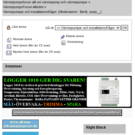
Värmepumpsforum allt om värmepump och värmepumpar
»
VärmepumpsForum Allmänt
»
Värmepumpar och installationsfrågor.
(Moderatorer:
Bertil
,
purjo__
)
Låst ämne
Gå till:
Klistrat ämne
Normalt ämne
Omröstning
Hett ämne (fler än 15 svar)
Mycket hett ämne (fler än 25 svar)
Annonser
Right Block