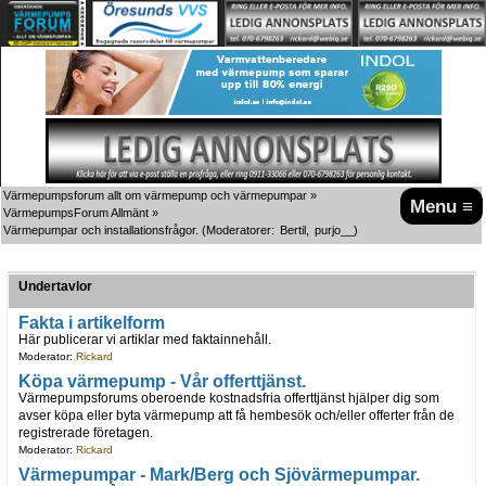
Värmepumpsforum allt om värmepump och värmepumpar
»
Menu ≡
VärmepumpsForum Allmänt
»
Värmepumpar och installationsfrågor.
(Moderatorer:
Bertil
,
purjo__
)
Undertavlor
Fakta i artikelform
Här publicerar vi artiklar med faktainnehåll.
Moderator:
Rickard
Köpa värmepump - Vår offerttjänst.
Värmepumpsforums oberoende kostnadsfria offerttjänst hjälper dig som
avser köpa eller byta värmepump att få hembesök och/eller offerter från de
registrerade företagen.
Moderator:
Rickard
Värmepumpar - Mark/Berg och Sjövärmepumpar.