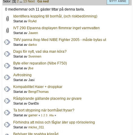
Sidor: [
1
]
2
...
13
Next
Gå ned
NYTT ÄMNE
0 medlemmar och 11 gäster tittar på denna tavla.
Identifiera koppling till borrhål, (och riskbedömning)
Startat av
RoAd
IVT 290 Elpanna displayen flimmrar inget varmvatten
Startat av
Jawen
TMV panna ihop Med NIBE Fighter 2005 - måste bytas ut
Startat av
darko
Dags för nytt, vad ska man köra?
Startat av
Svennen
Byte eller reparation (Nibe F750)
Startat av
jfse
Avfrostning
Startat av Jasi
Kompabilitet Haier + droppkar
Startat av
BengtThomas
Rådgörande gällande placering av givare
Startat av DanElo
Ta bort strypning när borrhålet fryser?
Startat av
gamer
«
1
2
3
Alla
»
Förhindra att möss och fåglar äter upp rörisolering
Startat av
micke_011
Behöver lite snabba köpråd.