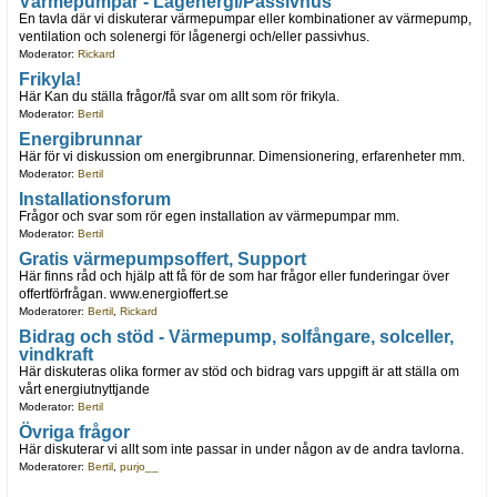
Värmepumpar - Lågenergi/Passivhus
En tavla där vi diskuterar värmepumpar eller kombinationer av värmepump,
ventilation och solenergi för lågenergi och/eller passivhus.
Moderator:
Rickard
Frikyla!
Här Kan du ställa frågor/få svar om allt som rör frikyla.
Moderator:
Bertil
Energibrunnar
Här för vi diskussion om energibrunnar. Dimensionering, erfarenheter mm.
Moderator:
Bertil
Installationsforum
Frågor och svar som rör egen installation av värmepumpar mm.
Moderator:
Bertil
Gratis värmepumpsoffert, Support
Här finns råd och hjälp att få för de som har frågor eller funderingar över
offertförfrågan. www.energioffert.se
Moderatorer:
Bertil
,
Rickard
Bidrag och stöd - Värmepump, solfångare, solceller,
vindkraft
Här diskuteras olika former av stöd och bidrag vars uppgift är att ställa om
vårt energiutnyttjande
Moderator:
Bertil
Övriga frågor
Här diskuterar vi allt som inte passar in under någon av de andra tavlorna.
Moderatorer:
Bertil
,
purjo__