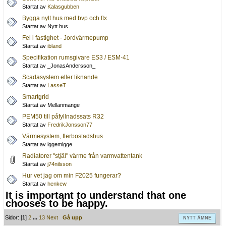
Startat av
Kalasgubben
Bygga nytt hus med bvp och ftx
Startat av Nytt hus
Fel i fastighet - Jordvärmepump
Startat av
ibland
Specifikation rumsgivare ES3 / ESM-41
Startat av _JonasAndersson_
Scadasystem eller liknande
Startat av
LasseT
Smartgrid
Startat av Mellanmange
PEM50 till påfyllnadssats R32
Startat av
FredrikJonsson77
Värmesystem, flerbostadshus
Startat av iggemigge
Radiatorer "stjäl" värme från varmvattentank
Startat av
j74nilsson
Hur vet jag om min F2025 fungerar?
Startat av
henkew
It is important to understand that one
chooses to be happy.
Sidor: [
1
]
2
...
13
Next
Gå upp
NYTT ÄMNE