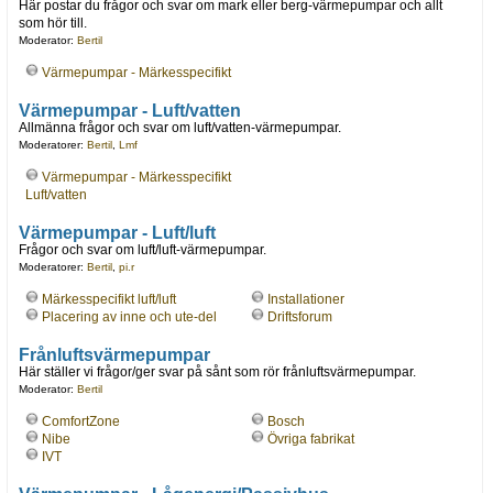
Här postar du frågor och svar om mark eller berg-värmepumpar och allt
som hör till.
Moderator:
Bertil
Värmepumpar - Märkesspecifikt
Värmepumpar - Luft/vatten
Allmänna frågor och svar om luft/vatten-värmepumpar.
Moderatorer:
Bertil
,
Lmf
Värmepumpar - Märkesspecifikt
Luft/vatten
Värmepumpar - Luft/luft
Frågor och svar om luft/luft-värmepumpar.
Moderatorer:
Bertil
,
pi.r
Märkesspecifikt luft/luft
Installationer
Placering av inne och ute-del
Driftsforum
Frånluftsvärmepumpar
Här ställer vi frågor/ger svar på sånt som rör frånluftsvärmepumpar.
Moderator:
Bertil
ComfortZone
Bosch
Nibe
Övriga fabrikat
IVT