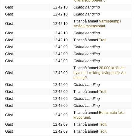
folkhälsoproblem?
.
Gäst
12:42:10
Okänd handling
Gäst
12:42:10
Okänd handling
Tittar på ämnet
Värmepump i
Gäst
12:42:10
smådjurspensionat
.
Gäst
12:42:10
Okänd handling
Gäst
12:42:10
Tittar på ämnet
Troll
.
Gäst
12:42:09
Okänd handling
Gäst
12:42:09
Okänd handling
Gäst
12:42:09
Okänd handling
Tittar på ämnet
20.000 kr för att
Gäst
12:42:09
byta ett 1 m långt avloppsrör via
bilning?
.
Gäst
12:42:09
Okänd handling
Gäst
12:42:09
Tittar på ämnet
Troll
.
Gäst
12:42:09
Okänd handling
Gäst
12:42:09
Okänd handling
Tittar på ämnet
Börja mäta fukt i
Gäst
12:42:09
krypgrund
.
Gäst
12:42:09
Tittar på ämnet
Troll
.
Gäst
12:42:09
Tittar på ämnet
Troll
.