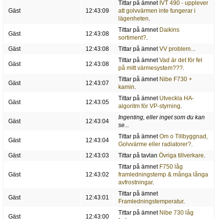
Tittar på ämnet
IVT 490 - upplever
Gäst
12:43:09
att golvvärmen inte fungerar i
lägenheten
.
Tittar på ämnet
Daikins
Gäst
12:43:08
sortiment?
.
Gäst
12:43:08
Tittar på ämnet
VV problem..
.
Tittar på ämnet
Vad är det för fel
Gäst
12:43:08
på mitt värmesystem???
.
Tittar på ämnet
Nibe F730 +
Gäst
12:43:07
kamin
.
Tittar på ämnet
Utveckla HA-
Gäst
12:43:05
algoritm för VP-styrning
.
Ingenting, eller inget som du kan
Gäst
12:43:04
se...
Tittar på ämnet
Om o Tillbyggnad,
Gäst
12:43:04
Golvvärme eller radiatorer?
.
Gäst
12:43:03
Tittar på tavlan
Övriga tillverkare
.
Tittar på ämnet
F750 låg
Gäst
12:43:02
framledningstemp & många långa
avfrostningar
.
Tittar på ämnet
Gäst
12:43:01
Framledningstemperatur
.
Tittar på ämnet
Nibe 730 låg
Gäst
12:43:00