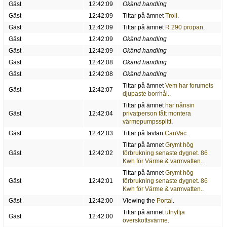
Gäst
12:42:09
Okänd handling
Gäst
12:42:09
Tittar på ämnet
Troll
.
Gäst
12:42:09
Tittar på ämnet
R 290 propan
.
Gäst
12:42:09
Okänd handling
Gäst
12:42:09
Okänd handling
Gäst
12:42:08
Okänd handling
Gäst
12:42:08
Okänd handling
Tittar på ämnet
Vem har forumets
Gäst
12:42:07
djupaste borrhål.
.
Tittar på ämnet
har nånsin
Gäst
12:42:04
privatperson fått montera
värmepumpssplitt
.
Gäst
12:42:03
Tittar på tavlan
CanVac
.
Tittar på ämnet
Grymt hög
Gäst
12:42:02
förbrukning senaste dygnet. 86
Kwh för Värme & varmvatten.
.
Tittar på ämnet
Grymt hög
Gäst
12:42:01
förbrukning senaste dygnet. 86
Kwh för Värme & varmvatten.
.
Gäst
12:42:00
Viewing the
Portal
.
Tittar på ämnet
utnyttja
Gäst
12:42:00
överskottsvärme
.