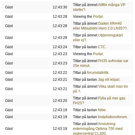
Tittar på ämnet
Alltför många VP
Gäst
12:43:30
starter?
.
Gäst
12:43:28
Viewing the
Portal
.
Tittar på ämnet
Daikin XRH40
Gäst
12:43:28
eller Mitsubishi Hero 2.0 LN35??
.
Tittar på ämnet
Utjämningskärl
Gäst
12:43:28
eller ej?
.
Gäst
12:43:24
Tittar på tavlan
CTC
.
Gäst
12:43:23
Viewing the
Portal
.
Tittar på ämnet
FH35 avfrostar var
Gäst
12:43:23
25e minut
.
Gäst
12:43:22
Tittar på
forumstatistik
.
Gäst
12:43:21
Tittar på tavlan
Jag vill köpa!
.
Tittar på ämnet
Vilka skall man tro
Gäst
12:43:21
på ?
.
Tittar på ämnet
Fylla på mer gas
Gäst
12:43:20
FH25?
.
Gäst
12:43:19
Tittar på tavlan
Nibe
.
Gäst
12:43:19
Tittar på tavlan
Installationsforum
.
Tittar på ämnet
Anslutning
Gäst
12:43:19
externingång Optima 700 med
reglercentral CL300
.