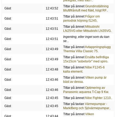
plexiglas, med vad?
.
Tittar på ämnet
Grundinställning
Gäst
12:43:52
tilluft/frånluft med fläkt, högt RF.
.
Tittar på ämnet
Frågor om
Gäst
12:43:51
periodisk höjning f1245
.
Tittar på ämnet
Mitsubishi
Gäst
12:43:51
LN25VG eller Mitsubishi LN35VG
.
Ingenting, eller inget som du kan
Gäst
12:43:51
se...
Tittar på ämnet
Avtappningsplugg
Gäst
12:43:49
Thermia Villa Classic 75
.
Tittar på ämnet
Ersätta befintliga
Gäst
12:43:49
15x15cm "asbetsrör" med spiro
.
Tittar på ämnet
Nibe F1245-6
Gäst
12:43:48
kalla element
.
Tittar på ämnet
Vilken pump är
Gäst
12:43:46
bäst av dessa
.
Tittar på ämnet
Optimering av
Gäst
12:43:46
Panasonic aquarea T-Cap 9 Kw
.
Gäst
12:43:45
Tittar på ämnet
Nibe Fighter 1210
.
Tittar på tavlan
Värmepumpar -
Gäst
12:43:45
Mark/Berg och Sjövärmepumpar.
.
Tittar på ämnet
Vilken
Gäst
12:43:44