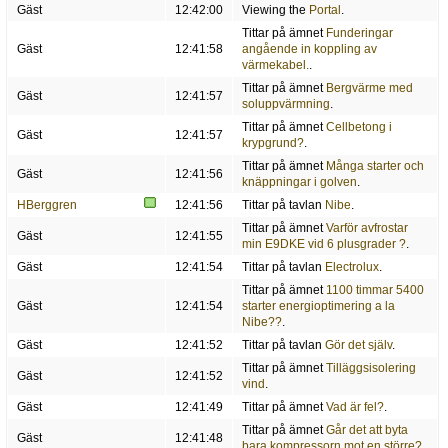
Gäst
12:42:00
Viewing the
Portal
.
Tittar på ämnet
Funderingar
Gäst
12:41:58
angående in koppling av
värmekabel.
.
Tittar på ämnet
Bergvärme med
Gäst
12:41:57
soluppvärmning
.
Tittar på ämnet
Cellbetong i
Gäst
12:41:57
krypgrund?
.
Tittar på ämnet
Många starter och
Gäst
12:41:56
knäppningar i golven
.
HBerggren
12:41:56
Tittar på tavlan
Nibe
.
Tittar på ämnet
Varför avfrostar
Gäst
12:41:55
min E9DKE vid 6 plusgrader ?
.
Gäst
12:41:54
Tittar på tavlan
Electrolux
.
Tittar på ämnet
1100 timmar 5400
Gäst
12:41:54
starter energioptimering a la
Nibe??
.
Gäst
12:41:52
Tittar på tavlan
Gör det själv
.
Tittar på ämnet
Tilläggsisolering
Gäst
12:41:52
vind
.
Gäst
12:41:49
Tittar på ämnet
Vad är fel?
.
Tittar på ämnet
Går det att byta
Gäst
12:41:48
bara kompressorn mot en större?
.