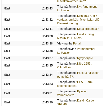
luftvattenvärmepump?
.
Tittar på ämnet
Nytt fundament
Gäst
12:43:43
Luft vatten
.
Tittar på ämnet
Kyla data rum +
Gäst
12:43:42
vardagsrum/kök räcker kylan till?
Dimensionering
.
Gäst
12:43:41
Tittar på ämnet
Köpa ficklampa?
.
Tittar på ämnet
Ersätta trasig
Gäst
12:43:38
Mitsubishi FD25VA
.
Gäst
12:43:38
Viewing the
Portal
.
Tittar på tavlan
Värmepumpar -
Gäst
12:43:38
Luft/vatten
.
Gäst
12:43:37
Tittar på ämnet
Nynybörjare
.
Tittar på ämnet
Nibe 1255 ,
Gäst
12:43:35
Officiell tråd.
.
Tittar på ämnet
Placera luftvatten-
Gäst
12:43:34
pump här??
.
Tittar på ämnet
CE50 - larm
Gäst
12:43:33
köldmediebrist
.
Tittar på ämnet
Byte av
Gäst
12:43:31
värmesystem
.
Tittar på ämnet
Daikin Caldo
Gäst
12:43:30
XRH40
.