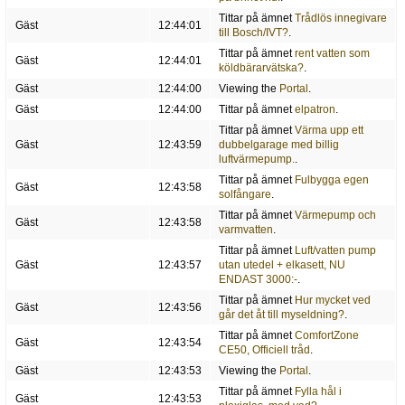
Tittar på ämnet
Trådlös innegivare
Gäst
12:44:01
till Bosch/IVT?
.
Tittar på ämnet
rent vatten som
Gäst
12:44:01
köldbärarvätska?
.
Gäst
12:44:00
Viewing the
Portal
.
Gäst
12:44:00
Tittar på ämnet
elpatron
.
Tittar på ämnet
Värma upp ett
Gäst
12:43:59
dubbelgarage med billig
luftvärmepump.
.
Tittar på ämnet
Fulbygga egen
Gäst
12:43:58
solfångare
.
Tittar på ämnet
Värmepump och
Gäst
12:43:58
varmvatten
.
Tittar på ämnet
Luft/vatten pump
Gäst
12:43:57
utan utedel + elkasett, NU
ENDAST 3000:-
.
Tittar på ämnet
Hur mycket ved
Gäst
12:43:56
går det åt till myseldning?
.
Tittar på ämnet
ComfortZone
Gäst
12:43:54
CE50, Officiell tråd
.
Gäst
12:43:53
Viewing the
Portal
.
Tittar på ämnet
Fylla hål i
Gäst
12:43:53