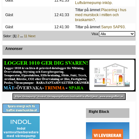
Gäst
12:41:33
Luftvärmepump inköp
.
Tittar på ämnet
Placering i hus
Gäst
12:41:33
med murstock i mitten och
braskamin?
.
Gäst
12:41:30
Tittar på ämnet
Sanyo SAP93
.
Visa
Sidor: [
1
]
2
...
11
Next
Annonser
Right Block