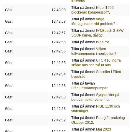
frekvens
.
Tittar på ämnet
Nibe f1255,
Gäst
12:43:00
blockerad kompressor?
.
Tittar på ämnet
Ange
Gäst
12:42:58
företagsnamn vid problem?
.
Tittar på ämnet
IVT/Bosch 2-8kW
Gäst
12:42:57
SCOP kurva, dåligt!
.
Gäst
12:42:56
Tittar på ämnet
Isiga rör
.
Tittar på ämnet
Vilken
Gäst
12:42:56
luftvärmepump i norrbotten?
.
Tittar på ämnet
CTC 410: norra
Gäst
12:42:55
skåne hus och två ut hus
.
Tittar på ämnet
Solceller i Piteå -
Gäst
12:42:54
byggtråd.
.
Tittar på tavlan
Gäst
12:42:53
Frånluftsvärmepumpar
.
Tittar på ämnet
Synpunkter på
Gäst
12:42:53
bergvärmekonvertering
.
Tittar på ämnet
NIBE 1130 och
Gäst
12:42:53
vinterläget
.
Tittar på ämnet
Energiförbrukning
Gäst
12:42:52
Oktober 2012
.
Tittar på ämnet
Maj 2023
Gäst
12:42:52