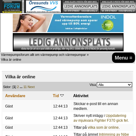
Värmepumpsforum allt om värmepump och värmepumpar
»
Menu ≡
Vilka är online
Vilka är online
Visa
Sidor: [
1
]
2
...
11
Next
Användare
Tid
Aktivitet
Skickar e-post till en annan
Gäst
12:44:13
medlem.
Skriver nytt inlägg i
Uppdatering
Gäst
12:44:13
av mjukvara Fighter F370 gick fel
.
Gäst
12:44:13
Tittar på
vilka som är online
.
Tittar på ämnet
Intrimning av Nibe