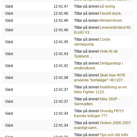
Gäst
12:41:47
Tittar på ämnet
på isning
.
Gäst
12:41:46
Tittar på ämnet
Favorit dryck
.
Gäst
12:41:46
Tittar på tavlan
Allmänt forum
.
Tittar på ämnet
Leverantörskod för
Gäst
12:41:46
EcoEl V3
.
Tittar på ämnet
Coolix
Gäst
12:41:45
värmepump
.
Tittar på ämnet
Viste Ni att
Gäst
12:41:43
Tyskland...
.
Tittar på ämnet
Delägarskap i
Gäst
12:41:42
vindkraftverk
.
Tittar på ämnet
Skall man INTE
Gäst
12:41:38
använda "bortaläge" +8/+10?
.
Tittar på ämnet
Inställning av en
Gäst
12:41:37
Nibe Fighter 1210
.
Tittar på ämnet
Nibe 360P -
Gäst
12:41:37
Varmvatten
.
Tittar på ämnet
Grundig FRYS
Gäst
12:41:34
Kanske krångel ???
.
Tittar på ämnet
Vintern 2006-2007
Gäst
12:41:34
ovanligt varm.
.
Tittar på ämnet
Tips och råd inför