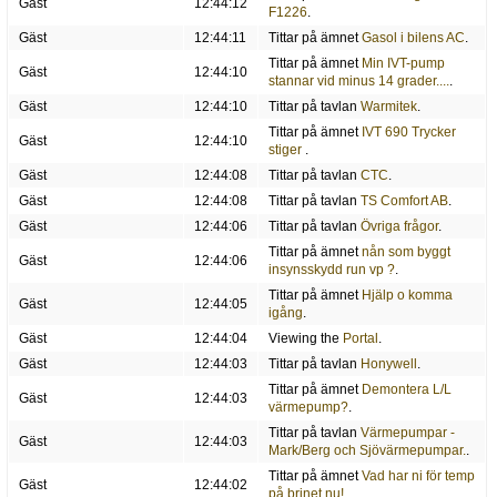
Gäst
12:44:12
F1226
.
Gäst
12:44:11
Tittar på ämnet
Gasol i bilens AC
.
Tittar på ämnet
Min IVT-pump
Gäst
12:44:10
stannar vid minus 14 grader....
.
Gäst
12:44:10
Tittar på tavlan
Warmitek
.
Tittar på ämnet
IVT 690 Trycker
Gäst
12:44:10
stiger
.
Gäst
12:44:08
Tittar på tavlan
CTC
.
Gäst
12:44:08
Tittar på tavlan
TS Comfort AB
.
Gäst
12:44:06
Tittar på tavlan
Övriga frågor
.
Tittar på ämnet
nån som byggt
Gäst
12:44:06
insynsskydd run vp ?
.
Tittar på ämnet
Hjälp o komma
Gäst
12:44:05
igång
.
Gäst
12:44:04
Viewing the
Portal
.
Gäst
12:44:03
Tittar på tavlan
Honywell
.
Tittar på ämnet
Demontera L/L
Gäst
12:44:03
värmepump?
.
Tittar på tavlan
Värmepumpar -
Gäst
12:44:03
Mark/Berg och Sjövärmepumpar.
.
Tittar på ämnet
Vad har ni för temp
Gäst
12:44:02
på brinet nu!
.