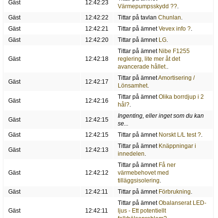
Gäst
12:42:23
Värmepumpsskydd ??
.
Gäst
12:42:22
Tittar på tavlan
Chunlan
.
Gäst
12:42:21
Tittar på ämnet
Vevex info ?
.
Gäst
12:42:20
Tittar på ämnet
LG
.
Tittar på ämnet
Nibe F1255
Gäst
12:42:18
reglering, lite mer åt det
avancerade hållet.
.
Tittar på ämnet
Amortisering /
Gäst
12:42:17
Lönsamhet
.
Tittar på ämnet
Olika borrdjup i 2
Gäst
12:42:16
hål?
.
Ingenting, eller inget som du kan
Gäst
12:42:15
se...
Gäst
12:42:15
Tittar på ämnet
Norskt L/L test ?
.
Tittar på ämnet
Knäppningar i
Gäst
12:42:13
innedelen
.
Tittar på ämnet
Få ner
Gäst
12:42:12
värmebehovet med
tilläggsisolering
.
Gäst
12:42:11
Tittar på ämnet
Förbrukning
.
Tittar på ämnet
Obalanserat LED-
Gäst
12:42:11
ljus - Ett potentiellt