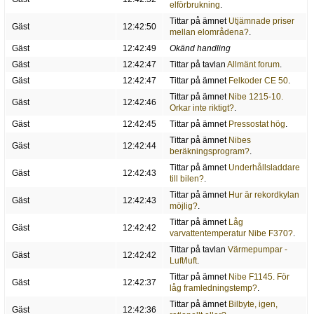
elförbrukning
.
Tittar på ämnet
Utjämnade priser
Gäst
12:42:50
mellan elområdena?
.
Gäst
12:42:49
Okänd handling
Gäst
12:42:47
Tittar på tavlan
Allmänt forum
.
Gäst
12:42:47
Tittar på ämnet
Felkoder CE 50
.
Tittar på ämnet
Nibe 1215-10.
Gäst
12:42:46
Orkar inte riktigt?
.
Gäst
12:42:45
Tittar på ämnet
Pressostat hög
.
Tittar på ämnet
Nibes
Gäst
12:42:44
beräkningsprogram?
.
Tittar på ämnet
Underhållsladdare
Gäst
12:42:43
till bilen?
.
Tittar på ämnet
Hur är rekordkylan
Gäst
12:42:43
möjlig?
.
Tittar på ämnet
Låg
Gäst
12:42:42
varvattentemperatur Nibe F370?
.
Tittar på tavlan
Värmepumpar -
Gäst
12:42:42
Luft/luft
.
Tittar på ämnet
Nibe F1145. För
Gäst
12:42:37
låg framledningstemp?
.
Tittar på ämnet
Bilbyte, igen,
Gäst
12:42:36