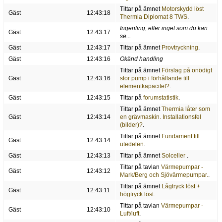
Tittar på ämnet
Motorskydd löst
Gäst
12:43:18
Thermia Diplomat 8 TWS
.
Ingenting, eller inget som du kan
Gäst
12:43:17
se...
Gäst
12:43:17
Tittar på ämnet
Provtryckning
.
Gäst
12:43:16
Okänd handling
Tittar på ämnet
Förslag på onödigt
Gäst
12:43:16
stor pump i förhållande till
elementkapacitet?
.
Gäst
12:43:15
Tittar på
forumstatistik
.
Tittar på ämnet
Thermia låter som
Gäst
12:43:14
en grävmaskin. Installationsfel
(bilder)?
.
Tittar på ämnet
Fundament till
Gäst
12:43:14
utedelen
.
Gäst
12:43:13
Tittar på ämnet
Solceller
.
Tittar på tavlan
Värmepumpar -
Gäst
12:43:12
Mark/Berg och Sjövärmepumpar.
.
Tittar på ämnet
Lågtryck löst +
Gäst
12:43:11
högtryck löst
.
Tittar på tavlan
Värmepumpar -
Gäst
12:43:10
Luft/luft
.