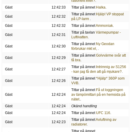
rationellt eller?
.
Gäst
12:42:33
Tittar på ämnet
Halka
.
Tittar på ämnet
Hjälp! VP stoppat
Gäst
12:42:32
på LP-larm
.
Gäst
12:42:32
Tittar på ämnet
Ammoniak
.
Tittar på tavlan
Värmepumpar -
Gäst
12:42:31
Luft/vatten
.
Tittar på ämnet
Ny Geodan
Gäst
12:42:30
förbrukar mkt el,
.
Tittar på ämnet
Golvvärme svår att
Gäst
12:42:29
få bra
.
Tittar på ämnet
Intrimnig av S1256
Gäst
12:42:27
- kan jag få den att gå mjukare?
.
Tittar på ämnet
*Hjälp* 360P som
Gäst
12:42:26
VVB
.
Tittar på ämnet
Få ut loggningen
Gäst
12:42:24
av lämpömittari på en hemsida på
nätet.
.
Gäst
12:42:24
Okänd handling
Gäst
12:42:24
Tittar på ämnet
UFC 116
.
Tittar på ämnet
Avluftning av
Gäst
12:42:23
radiatorer
.
Tittar på ämnet