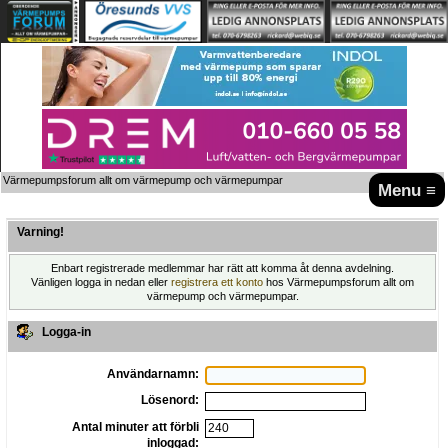
Värmepumpsforum allt om värmepump och värmepumpar
Menu ≡
Varning!
Enbart registrerade medlemmar har rätt att komma åt denna avdelning.
Vänligen logga in nedan eller
registrera ett konto
hos Värmepumpsforum allt om
värmepump och värmepumpar.
Logga-in
Användarnamn:
Lösenord:
Antal minuter att förbli
inloggad: