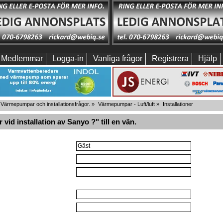
Medlemmar
Logga-in
Vanliga frågor
Registrera
Hjälp
Värmepumpar och installationsfrågor.
»
Värmepumpar - Luft/luft
»
Installationer
vid installation av Sanyo ?" till en vän.