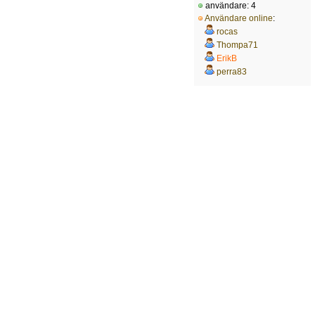
användare: 4
Användare online
:
rocas
Thompa71
ErikB
perra83