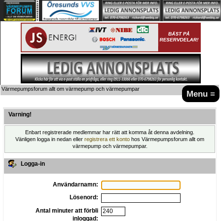
Värmepumpsforum allt om värmepump och värmepumpar
Menu ≡
Varning!
Enbart registrerade medlemmar har rätt att komma åt denna avdelning.
Vänligen logga in nedan eller
registrera ett konto
hos Värmepumpsforum allt om
värmepump och värmepumpar.
Logga-in
Användarnamn:
Lösenord:
Antal minuter att förbli
inloggad: