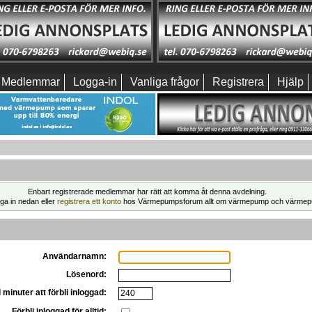
Medlemmar
Logga-in
Vanliga frågor
Registrera
Hjälp
Enbart registrerade medlemmar har rätt att komma åt denna avdelning.
ga in nedan eller
registrera ett konto
hos Värmepumpsforum allt om värmepump och värmep
Användarnamn:
Lösenord:
 minuter att förbli inloggad:
Förbli inloggad för alltid: