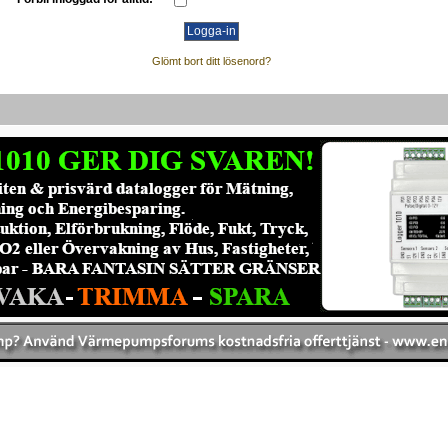
Glömt bort ditt lösenord?