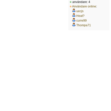
användare: 4
Användare online
:
uecjs
Heat?
curre99
Thompa71