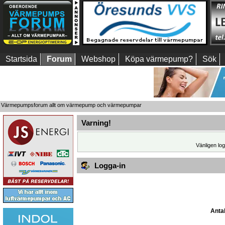
Startsida
Forum
Webshop
Köpa värmepump?
Sök
Värmepumpsforum allt om värmepump och värmepumpar
Varning!
Vänligen log
Logga-in
Antal