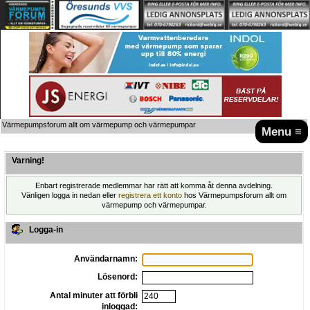
Värmepumpsforum allt om värmepump och värmepumpar
Menu ≡
Varning!
Enbart registrerade medlemmar har rätt att komma åt denna avdelning.
Vänligen logga in nedan eller
registrera ett konto
hos Värmepumpsforum allt om
värmepump och värmepumpar.
Logga-in
Användarnamn:
Lösenord:
Antal minuter att förbli
inloggad: