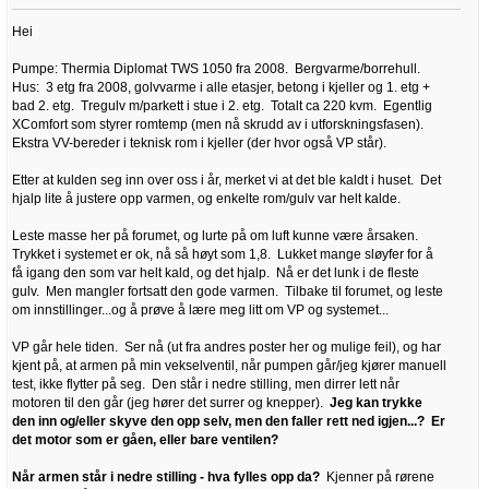
Hei
Pumpe: Thermia Diplomat TWS 1050 fra 2008. Bergvarme/borrehull.
Hus: 3 etg fra 2008, golvvarme i alle etasjer, betong i kjeller og 1. etg +
bad 2. etg. Tregulv m/parkett i stue i 2. etg. Totalt ca 220 kvm. Egentlig
XComfort som styrer romtemp (men nå skrudd av i utforskningsfasen).
Ekstra VV-bereder i teknisk rom i kjeller (der hvor også VP står).
Etter at kulden seg inn over oss i år, merket vi at det ble kaldt i huset. Det
hjalp lite å justere opp varmen, og enkelte rom/gulv var helt kalde.
Leste masse her på forumet, og lurte på om luft kunne være årsaken.
Trykket i systemet er ok, nå så høyt som 1,8. Lukket mange sløyfer for å
få igang den som var helt kald, og det hjalp. Nå er det lunk i de fleste
gulv. Men mangler fortsatt den gode varmen. Tilbake til forumet, og leste
om innstillinger...og å prøve å lære meg litt om VP og systemet...
VP går hele tiden. Ser nå (ut fra andres poster her og mulige feil), og har
kjent på, at armen på min vekselventil, når pumpen går/jeg kjører manuell
test, ikke flytter på seg. Den står i nedre stilling, men dirrer lett når
motoren til den går (jeg hører det surrer og knepper).
Jeg kan trykke
den inn og/eller skyve den opp selv, men den faller rett ned igjen...? Er
det motor som er gåen, eller bare ventilen?
Når armen står i nedre stilling - hva fylles opp da?
Kjenner på rørene