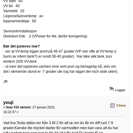
VV start 40
VV tid 40
Varmetid 20
Legionella/overtemp av
toppvarmestopp 60
Service/innstallasjon
Giverkorr./Ute -2 (VPviser for lite, derfor korrigering)
Bør det justeres noe?
- ser at VV-temp ligger jevnt på 46-47 grader (VP sier ofte at VV-temp (i
bunn av intern tank?) er rundt 38-40 grader). Har ikke akk.tank, kun
ekstern 200l VV-tank.
- ut over det oppleves varmen inne som jevn og behagelig nå, selv om
det i skrivende stund er -7 grader ute (og har ligger der-isch siste uken).
JR
Loggat
youji
Citera
«
Svar #10 skrivet:
27 januari 2019,
16:22:37 »
Vad bra.Testa ställa ner från 3 till 2 för att se om du får en diff runt 7-9
grader.Kanske lite mycket starter för varmvatten men kan vara att du har
luft i system kvar som kan ta lite tid att lufta bort.Du borde få en