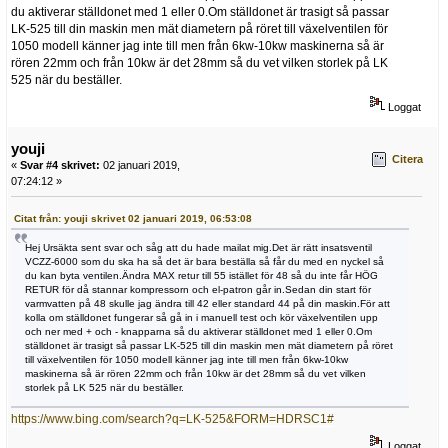
du aktiverar ställdonet med 1 eller 0.Om ställdonet är trasigt så passar
LK-525 till din maskin men mät diametern på röret till växelventilen för
1050 modell känner jag inte till men från 6kw-10kw maskinerna så är
rören 22mm och från 10kw är det 28mm så du vet vilken storlek på LK
525 när du beställer.
Loggat
youji
Citera
«
Svar #4 skrivet:
02 januari 2019,
07:24:12 »
Citat från: youji skrivet 02 januari 2019, 06:53:08
Hej Ursäkta sent svar och såg att du hade mailat mig.Det är rätt insatsventil
VCZZ-6000 som du ska ha så det är bara beställa så får du med en nyckel så
du kan byta ventilen.Ändra MAX retur till 55 istället för 48 så du inte får HÖG
RETUR för då stannar kompressorn och el-patron går in.Sedan din start för
varmvatten på 48 skulle jag ändra till 42 eller standard 44 på din maskin.För att
kolla om ställdonet fungerar så gå in i manuell test och kör växelventilen upp
och ner med + och - knapparna så du aktiverar ställdonet med 1 eller 0.Om
ställdonet är trasigt så passar LK-525 till din maskin men mät diametern på röret
till växelventilen för 1050 modell känner jag inte till men från 6kw-10kw
maskinerna så är rören 22mm och från 10kw är det 28mm så du vet vilken
storlek på LK 525 när du beställer.
https://www.bing.com/search?q=LK-525&FORM=HDRSC1#
Loggat