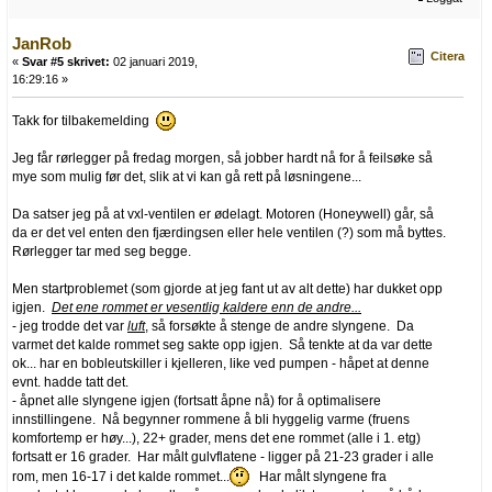
JanRob
Citera
«
Svar #5 skrivet:
02 januari 2019,
16:29:16 »
Takk for tilbakemelding
Jeg får rørlegger på fredag morgen, så jobber hardt nå for å feilsøke så
mye som mulig før det, slik at vi kan gå rett på løsningene...
Da satser jeg på at vxl-ventilen er ødelagt. Motoren (Honeywell) går, så
da er det vel enten den fjærdingsen eller hele ventilen (?) som må byttes.
Rørlegger tar med seg begge.
Men startproblemet (som gjorde at jeg fant ut av alt dette) har dukket opp
igjen.
Det ene rommet er vesentlig kaldere enn de andre...
- jeg trodde det var
luft
, så forsøkte å stenge de andre slyngene. Da
varmet det kalde rommet seg sakte opp igjen. Så tenkte at da var dette
ok... har en bobleutskiller i kjelleren, like ved pumpen - håpet at denne
evnt. hadde tatt det.
- åpnet alle slyngene igjen (fortsatt åpne nå) for å optimalisere
innstillingene. Nå begynner rommene å bli hyggelig varme (fruens
komfortemp er høy...), 22+ grader, mens det ene rommet (alle i 1. etg)
fortsatt er 16 grader. Har målt gulvflatene - ligger på 21-23 grader i alle
rom, men 16-17 i det kalde rommet...
Har målt slyngene fra