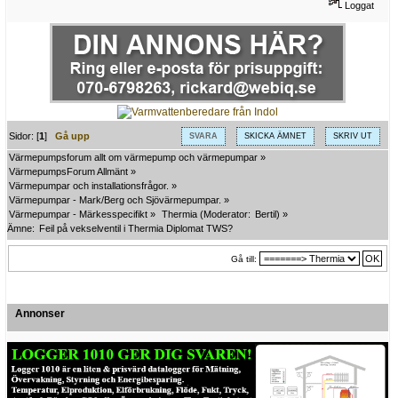
Loggat
Sidor: [
1
]
Gå upp
SVARA
SKICKA ÄMNET
SKRIV UT
Värmepumpsforum allt om värmepump och värmepumpar
»
VärmepumpsForum Allmänt
»
Värmepumpar och installationsfrågor.
»
Värmepumpar - Mark/Berg och Sjövärmepumpar.
»
Värmepumpar - Märkesspecifikt
»
Thermia
(Moderator:
Bertil
) »
Ämne:
Feil på vekselventil i Thermia Diplomat TWS?
Gå till:
Annonser