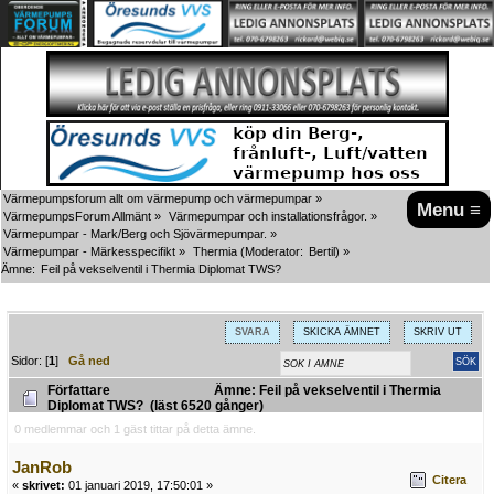
Värmepumpsforum allt om värmepump och värmepumpar
»
Menu ≡
VärmepumpsForum Allmänt
»
Värmepumpar och installationsfrågor.
»
Värmepumpar - Mark/Berg och Sjövärmepumpar.
»
Värmepumpar - Märkesspecifikt
»
Thermia
(Moderator:
Bertil
) »
Ämne:
Feil på vekselventil i Thermia Diplomat TWS?
SVARA
SKICKA ÄMNET
SKRIV UT
Sidor: [
1
]
Gå ned
Författare
Ämne: Feil på vekselventil i Thermia
Diplomat TWS? (läst 6520 gånger)
0 medlemmar och 1 gäst tittar på detta ämne.
JanRob
Citera
«
skrivet:
01 januari 2019, 17:50:01 »