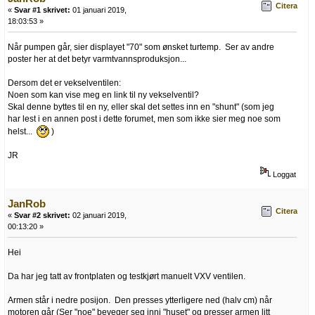
Citera
«
Svar #1 skrivet:
01 januari 2019,
18:03:53 »
Når pumpen går, sier displayet "70" som ønsket turtemp. Ser av andre
poster her at det betyr varmtvannsproduksjon...
Dersom det er vekselventilen:
Noen som kan vise meg en link til ny vekselventil?
Skal denne byttes til en ny, eller skal det settes inn en "shunt" (som jeg
har lest i en annen post i dette forumet, men som ikke sier meg noe som
helst...
)
JR
Loggat
JanRob
Citera
«
Svar #2 skrivet:
02 januari 2019,
00:13:20 »
Hei
Da har jeg tatt av frontplaten og testkjørt manuelt VXV ventilen.
Armen står i nedre posijon. Den presses ytterligere ned (halv cm) når
motoren går (Ser "noe" beveger seg inni "huset" og presser armen litt