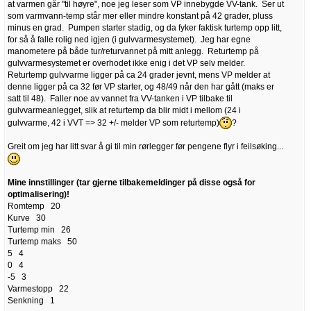
at varmen går "til høyre", noe jeg leser som VP innebygde VV-tank. Ser ut
som varmvann-temp står mer eller mindre konstant på 42 grader, pluss
minus en grad. Pumpen starter stadig, og da fyker faktisk turtemp opp litt,
for så å falle rolig ned igjen (i gulvvarmesystemet). Jeg har egne
manometere på både tur/returvannet på mitt anlegg. Returtemp på
gulvvarmesystemet er overhodet ikke enig i det VP selv melder.
Returtemp gulvvarme ligger på ca 24 grader jevnt, mens VP melder at
denne ligger på ca 32 før VP starter, og 48/49 når den har gått (maks er
satt til 48). Faller noe av vannet fra VV-tanken i VP tilbake til
gulvvarmeanlegget, slik at returtemp da blir midt i mellom (24 i
gulvvarme, 42 i VVT => 32 +/- melder VP som returtemp)
?
Greit om jeg har litt svar å gi til min rørlegger før pengene flyr i feilsøking...
Mine innstillinger (tar gjerne tilbakemeldinger på disse også for
optimalisering)!
Romtemp 20
Kurve 30
Turtemp min 26
Turtemp maks 50
5 4
0 4
-5 3
Varmestopp 22
Senkning 1