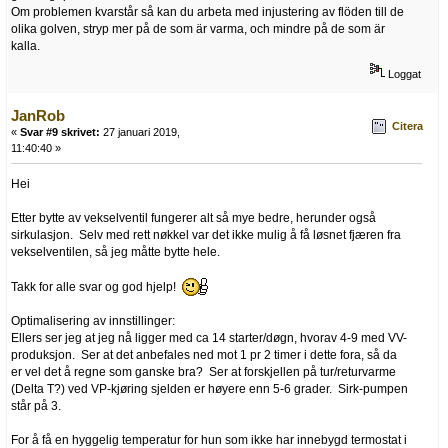
Om problemen kvarstår så kan du arbeta med injustering av flöden till de
olika golven, stryp mer på de som är varma, och mindre på de som är
kalla.
Loggat
JanRob
Citera
«
Svar #9 skrivet:
27 januari 2019,
11:40:40 »
Hei
Etter bytte av vekselventil fungerer alt så mye bedre, herunder også
sirkulasjon. Selv med rett nøkkel var det ikke mulig å få løsnet fjæren fra
vekselventilen, så jeg måtte bytte hele.
Takk for alle svar og god hjelp!
Optimalisering av innstillinger:
Ellers ser jeg at jeg nå ligger med ca 14 starter/døgn, hvorav 4-9 med VV-
produksjon. Ser at det anbefales ned mot 1 pr 2 timer i dette fora, så da
er vel det å regne som ganske bra? Ser at forskjellen på tur/returvarme
(Delta T?) ved VP-kjøring sjelden er høyere enn 5-6 grader. Sirk-pumpen
står på 3.
For å få en hyggelig temperatur for hun som ikke har innebygd termostat i