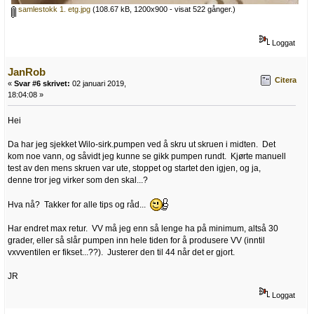
samlestokk 1. etg.jpg
(108.67 kB, 1200x900 - visat 522 gånger.)
Loggat
JanRob
Citera
«
Svar #6 skrivet:
02 januari 2019,
18:04:08 »
Hei
Da har jeg sjekket Wilo-sirk.pumpen ved å skru ut skruen i midten. Det
kom noe vann, og såvidt jeg kunne se gikk pumpen rundt. Kjørte manuell
test av den mens skruen var ute, stoppet og startet den igjen, og ja,
denne tror jeg virker som den skal...?
Hva nå? Takker for alle tips og råd...
Har endret max retur. VV må jeg enn så lenge ha på minimum, altså 30
grader, eller så slår pumpen inn hele tiden for å produsere VV (inntil
vxvventilen er fikset...??). Justerer den til 44 når det er gjort.
JR
Loggat