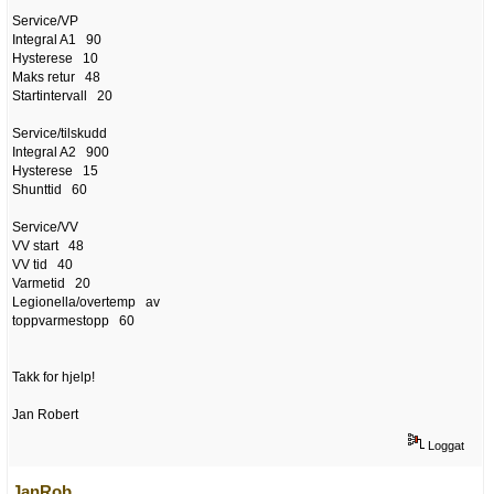
Service/VP
Integral A1 90
Hysterese 10
Maks retur 48
Startintervall 20
Service/tilskudd
Integral A2 900
Hysterese 15
Shunttid 60
Service/VV
VV start 48
VV tid 40
Varmetid 20
Legionella/overtemp av
toppvarmestopp 60
Takk for hjelp!
Jan Robert
Loggat
JanRob