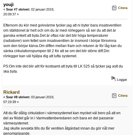
youji
Citera
«
Svar #7 skrivet:
02 januari 2019,
20:09:37 »
Eftersom du kör med golvvärme tycker jag att ni byter bara insatsventilen
om ställdonet är helt och om du är med rörleggern så ser du att det är
ganska enkelt att byta.Det är oftas när det blir höga temperaturer
(radiatorer) som fettet som insatsventilen är insmord i börjar försvinna
som den börjar kärva.Om diffen mellan fram och returen är för låg kan du
sänka cirkulationspumpen till 2 för att se om det blir större diff.Din
rörlegger kan väl hjälpa dig att lufta systemet.
PS:Om inte det blir allt för kostsamt att byta till LK 525 så tycker jag astt du
ska byta.
Loggat
Rickard
Citera
«
Svar #8 skrivet:
03 januari 2019,
07:19:39 »
Att du får dålig cirkulation i värmesystemet kan mycket väl bero på att en
del av flödet går in i Varmvattenberedaren och bara en del passerar
värmesystemet.
Jag skulle avvakta tills du får ventilen åtgärdad innan du gör nåt mer
genomgripande.