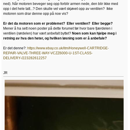
ned). Når motoren beveger seg opp forblir armen nede, den blir ikke med
opp i det hele tatt...? Den skulle vel vært skjøvet opp av ventilen? Ikke
motoren som drar denne opp på noe vis?
Er det da motoren som er problemet? Eller ventilen? Eller begge?
Mener å ha sett noen poster på dette forumet før hvor bare fjærdelen i
ventilen (rørdelen) har vært anbefalt byttet?
Noen som kan hjelpe meg i
retning av hva den heter, og hvilken løsning som er å anbefale?
Er det denne?:
https://www.ebay.co.uk/itm/Honeywell-CARTRIDGE-
REPAIR-VALVE-THREE-WAY-VCZZ6000-U-1ST-CLASS-
DELIVERY-/223282612257
JR