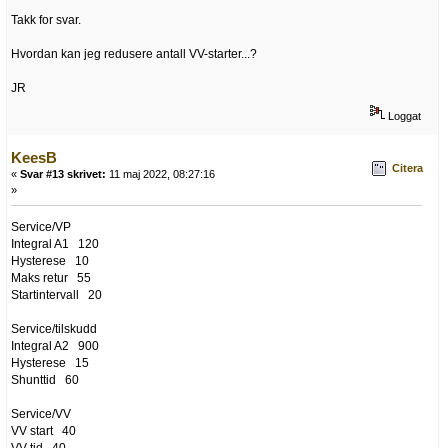
Takk for svar.
Hvordan kan jeg redusere antall VV-starter...?
JR
Loggat
KeesB
Citera
«
Svar #13 skrivet:
11 maj 2022, 08:27:16
»
Service/VP
Integral A1 120
Hysterese 10
Maks retur 55
Startintervall 20
Service/tilskudd
Integral A2 900
Hysterese 15
Shunttid 60
Service/VV
VV start 40
VV tid 40