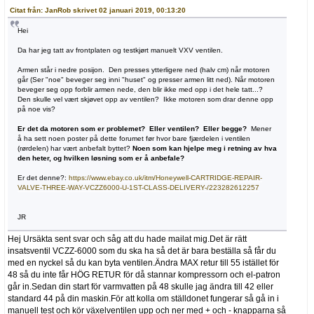
Citat från: JanRob skrivet 02 januari 2019, 00:13:20
Hei
Da har jeg tatt av frontplaten og testkjørt manuelt VXV ventilen.
Armen står i nedre posijon. Den presses ytterligere ned (halv cm) når motoren
går (Ser "noe" beveger seg inni "huset" og presser armen litt ned). Når motoren
beveger seg opp forblir armen nede, den blir ikke med opp i det hele tatt...?
Den skulle vel vært skjøvet opp av ventilen? Ikke motoren som drar denne opp
på noe vis?
Er det da motoren som er problemet? Eller ventilen? Eller begge?
Mener
å ha sett noen poster på dette forumet før hvor bare fjærdelen i ventilen
(rørdelen) har vært anbefalt byttet?
Noen som kan hjelpe meg i retning av hva
den heter, og hvilken løsning som er å anbefale?
Er det denne?:
https://www.ebay.co.uk/itm/Honeywell-CARTRIDGE-REPAIR-
VALVE-THREE-WAY-VCZZ6000-U-1ST-CLASS-DELIVERY-/223282612257
JR
Hej Ursäkta sent svar och såg att du hade mailat mig.Det är rätt
insatsventil VCZZ-6000 som du ska ha så det är bara beställa så får du
med en nyckel så du kan byta ventilen.Ändra MAX retur till 55 istället för
48 så du inte får HÖG RETUR för då stannar kompressorn och el-patron
går in.Sedan din start för varmvatten på 48 skulle jag ändra till 42 eller
standard 44 på din maskin.För att kolla om ställdonet fungerar så gå in i
manuell test och kör växelventilen upp och ner med + och - knapparna så