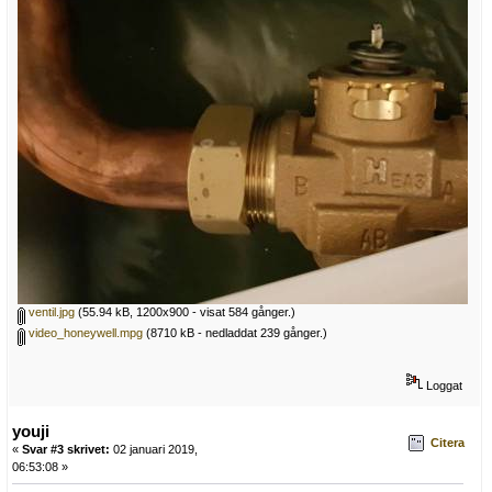
ventil.jpg
(55.94 kB, 1200x900 - visat 584 gånger.)
video_honeywell.mpg
(8710 kB - nedladdat 239 gånger.)
Loggat
youji
Citera
«
Svar #3 skrivet:
02 januari 2019,
06:53:08 »