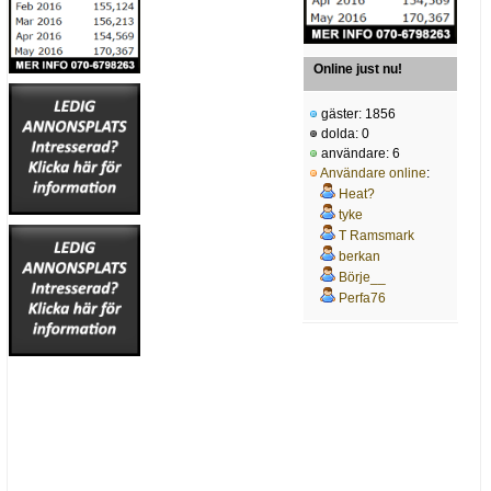
Online just nu!
gäster: 1856
dolda: 0
användare: 6
Användare online
:
Heat?
tyke
T Ramsmark
berkan
Börje__
Perfa76