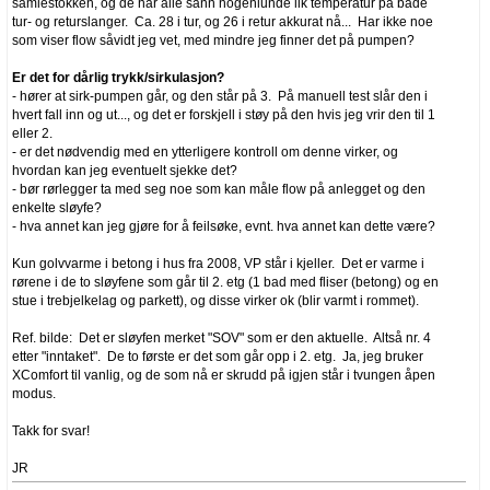
samlestokken, og de har alle sånn nogenlunde lik temperatur på både
tur- og returslanger. Ca. 28 i tur, og 26 i retur akkurat nå... Har ikke noe
som viser flow såvidt jeg vet, med mindre jeg finner det på pumpen?
Er det for dårlig trykk/sirkulasjon?
- hører at sirk-pumpen går, og den står på 3. På manuell test slår den i
hvert fall inn og ut..., og det er forskjell i støy på den hvis jeg vrir den til 1
eller 2.
- er det nødvendig med en ytterligere kontroll om denne virker, og
hvordan kan jeg eventuelt sjekke det?
- bør rørlegger ta med seg noe som kan måle flow på anlegget og den
enkelte sløyfe?
- hva annet kan jeg gjøre for å feilsøke, evnt. hva annet kan dette være?
Kun golvvarme i betong i hus fra 2008, VP står i kjeller. Det er varme i
rørene i de to sløyfene som går til 2. etg (1 bad med fliser (betong) og en
stue i trebjelkelag og parkett), og disse virker ok (blir varmt i rommet).
Ref. bilde: Det er sløyfen merket "SOV" som er den aktuelle. Altså nr. 4
etter "inntaket". De to første er det som går opp i 2. etg. Ja, jeg bruker
XComfort til vanlig, og de som nå er skrudd på igjen står i tvungen åpen
modus.
Takk for svar!
JR