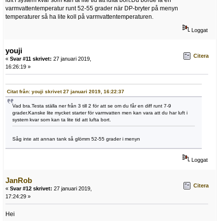
varmvattentemperatur runt 52-55 grader när DP-bryter på menyn
temperaturer så ha lite koll på varmvattentemperaturen.
Loggat
youji
Citera
«
Svar #11 skrivet:
27 januari 2019,
16:26:19 »
Citat från: youji skrivet 27 januari 2019, 16:22:37
Vad bra.Testa ställa ner från 3 till 2 för att se om du får en diff runt 7-9
grader.Kanske lite mycket starter för varmvatten men kan vara att du har luft i
system kvar som kan ta lite tid att lufta bort.
Såg inte att annan tank så glömm 52-55 grader i menyn
Loggat
JanRob
Citera
«
Svar #12 skrivet:
27 januari 2019,
17:24:29 »
Hei