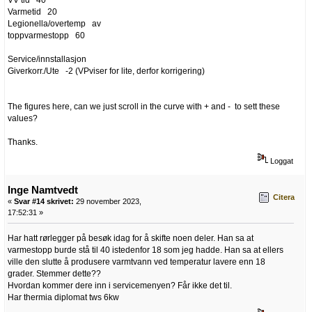
Varmetid 20
Legionella/overtemp av
toppvarmestopp 60
Service/innstallasjon
Giverkorr./Ute -2 (VPviser for lite, derfor korrigering)
The figures here, can we just scroll in the curve with + and - to sett these
values?
Thanks.
Loggat
Inge Namtvedt
Citera
«
Svar #14 skrivet:
29 november 2023,
17:52:31 »
Har hatt rørlegger på besøk idag for å skifte noen deler. Han sa at
varmestopp burde stå til 40 istedenfor 18 som jeg hadde. Han sa at ellers
ville den slutte å produsere varmtvann ved temperatur lavere enn 18
grader. Stemmer dette??
Hvordan kommer dere inn i servicemenyen? Får ikke det til.
Har thermia diplomat tws 6kw