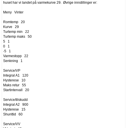
huset har vi landet på varmekurve 29. Øvrige innstillinger er:
Meny Vinter
Romtemp 20
Kurve 29
Turtemp min 22
Turtemp maks 50
5 1
0 1
-5 1
Varmestopp 22
Senkning 1
Service/VP
Integral A1 120
Hysterese 10
Maks retur 55
Startintervall 20
Service/tilskudd
Integral A2 900
Hysterese 15
Shunttid 60
Service/VV