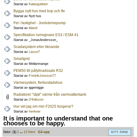
Startat av
Kalasgubben
Bygga nytt hus med bvp och ftx
Startat av Nytt hus
Fel i fastighet - Jordvärmepump
Startat av
ibland
Specifikation rumsgivare ES3 / ESM-41
Startat av _JonasAndersson_
Scadasystem eller liknande
Startat av
LasseT
Smartgrid
Startat av Mellanmange
PEM50 till påfyllnadssats R32
Startat av
FredrikJonsson77
Värmesystem, flerbostadshus
Startat av iggemigge
Radiatorer "stjäl" värme från varmvattentank
Startat av
j74nilsson
Hur vet jag om min F2025 fungerar?
Startat av
henkew
It is important to understand that one
chooses to be happy.
Sidor: [
1
]
2
...
13
Next
Gå upp
NYTT ÄMNE