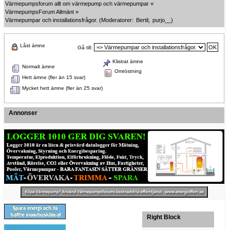
Värmepumpsforum allt om värmepump och värmepumpar
»
VärmepumpsForum Allmänt
»
Värmepumpar och installationsfrågor.
(Moderatorer:
Bertil
,
purjo__
)
Låst ämne
Gå till:
Klistrat ämne
Normalt ämne
Omröstning
Hett ämne (fler än 15 svar)
Mycket hett ämne (fler än 25 svar)
Annonser
Right Block