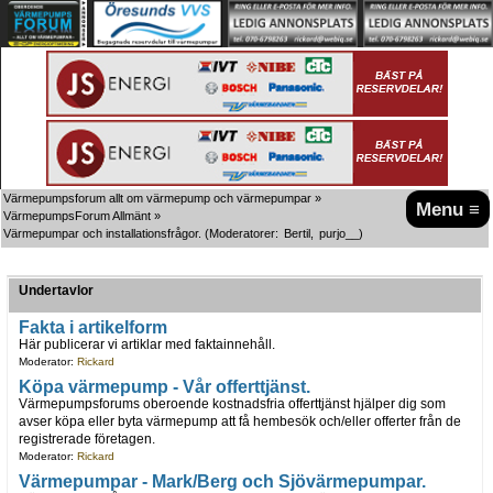
Värmepumpsforum allt om värmepump och värmepumpar
»
Menu ≡
VärmepumpsForum Allmänt
»
Värmepumpar och installationsfrågor.
(Moderatorer:
Bertil
,
purjo__
)
Undertavlor
Fakta i artikelform
Här publicerar vi artiklar med faktainnehåll.
Moderator:
Rickard
Köpa värmepump - Vår offerttjänst.
Värmepumpsforums oberoende kostnadsfria offerttjänst hjälper dig som
avser köpa eller byta värmepump att få hembesök och/eller offerter från de
registrerade företagen.
Moderator:
Rickard
Värmepumpar - Mark/Berg och Sjövärmepumpar.