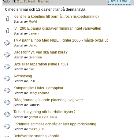
Sidor: [
1
]
2
...
13
Next
Gå ned
NYTT ÄMNE
0 medlemmar och 12 gäster tittar på denna tavla.
Identifiera koppling till borrhål, (och riskbedömning)
Startat av
RoAd
IVT 290 Elpanna displayen flimmrar inget varmvatten
Startat av
Jawen
TMV panna ihop Med NIBE Fighter 2005 - måste bytas ut
Startat av
darko
Dags för nytt, vad ska man köra?
Startat av
Svennen
Byte eller reparation (Nibe F750)
Startat av
jfse
Avfrostning
Startat av Jasi
Kompabilitet Haier + droppkar
Startat av
BengtThomas
Rådgörande gällande placering av givare
Startat av DanElo
Ta bort strypning när borrhålet fryser?
Startat av
gamer
«
1
2
3
Alla
»
Förhindra att möss och fåglar äter upp rörisolering
Startat av
micke_011
Behöver lite snabba köpråd.