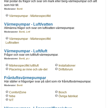
Här postar du frågor och svar om mark eller berg-värmepumpar och allt
som hör till.
Moderator:
Bertil
Värmepumpar - Märkesspecifikt
Värmepumpar - Luft/vatten
Allmänna frågor och svar om luft/vatten-värmepumpar.
Moderatorer:
Bertil
,
Lmf
Värmepumpar - Märkesspecifikt
Luft/vatten
Värmepumpar - Luft/luft
Frågor och svar om luft/luft-värmepumpar.
Moderatorer:
Bertil
,
pi.r
Märkesspecifikt luft/luft
Installationer
Placering av inne och ute-del
Driftsforum
Frånluftsvärmepumpar
Här ställer vi frågor/ger svar på sånt som rör frånluftsvärmepumpar.
Moderator:
Bertil
ComfortZone
Bosch
Nibe
Övriga fabrikat
IVT