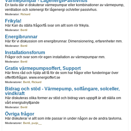
Värmepumpar - Lågenergi/Passivhus
En tavla där vi diskuterar värmepumpar eller kombinationer av värmepump,
ventilation och solenergi för lågenergi och/eller passivhus.
Moderator:
Rickard
Frikyla!
Här Kan du ställa frågor/få svar om allt som rör frikyla.
Moderator:
Bertil
Energibrunnar
Här för vi diskussion om energibrunnar. Dimensionering, erfarenheter mm.
Moderator:
Bertil
Installationsforum
Frågor och svar som rör egen installation av värmepumpar mm.
Moderator:
Bertil
Gratis värmepumpsoffert, Support
Här finns råd och hjälp att få för de som har frågor eller funderingar över
offertförfrågan. www.energioffert.se
Moderatorer:
Bertil
,
Rickard
Bidrag och stöd - Värmepump, solfångare, solceller,
vindkraft
Här diskuteras olika former av stöd och bidrag vars uppgift är att ställa om
vårt energiutnyttjande
Moderator:
Bertil
Övriga frågor
Här diskuterar vi allt som inte passar in under någon av de andra tavlorna.
Moderatorer:
Bertil
,
purjo__