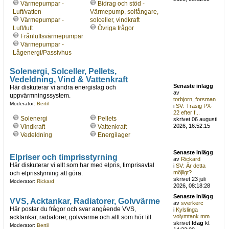
Värmepumpar -
Bidrag och stöd -
Luft/vatten
Värmepump, solfångare,
Värmepumpar -
solceller, vindkraft
Luft/luft
Övriga frågor
Frånluftsvärmepumpar
Värmepumpar -
Lågenergi/Passivhus
Solenergi, Solceller, Pellets,
Vedeldning, Vind & Vattenkraft
Senaste inlägg
Här diskuterar vi andra energislag och
av
uppvärmningssystem.
torbjorn_forsman
Moderator:
Bertil
i
SV: Trasig PX-
22 efter f...
Solenergi
Pellets
skrivet 06 augusti
2026, 16:52:15
Vindkraft
Vattenkraft
Vedeldning
Energilager
Senaste inlägg
Elpriser och timprisstyrning
av
Rickard
Här diskuterar vi allt som har med elpris, timprisavtal
i
SV: Är detta
möjligt?
och elprisstyrning att göra.
skrivet 23 juli
Moderator:
Rickard
2026, 08:18:28
Senaste inlägg
VVS, Acktankar, Radiatorer, Golvvärme
av
sverkerc
Här postar du frågor och svar angående VVS,
i
Kylslinga
volymtank mm
acktankar, radiatorer, golvvärme och allt som hör till.
skrivet
Idag
kl.
Moderator:
Bertil