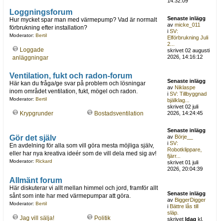
14:32:09
Loggningsforum
Senaste inlägg
Hur mycket spar man med värmepump? Vad är normalt
av
micke_011
förbrukning efter installation?
i
SV:
Moderator:
Bertil
Elförbrukning Juli
2...
Loggade
skrivet 02 augusti
2026, 14:16:12
anläggningar
Ventilation, fukt och radon-forum
Senaste inlägg
Här kan du fråga/ge svar på problem och lösningar
av
Niklaspe
inom området ventilation, fukt, mögel och radon.
i
SV: Tillbyggnad
Moderator:
Bertil
bjälklag...
skrivet 02 juli
Krypgrunder
Bostadsventilation
2026, 14:24:45
Senaste inlägg
Gör det själv
av
Börje__
i
SV:
En avdelning för alla som vill göra mesta möjliga själv,
Robotklippare,
eller har nya kreativa ideér som de vill dela med sig av!
fjärr...
Moderator:
Rickard
skrivet 01 juli
2026, 20:04:39
Allmänt forum
Här diskuterar vi allt mellan himmel och jord, framför allt
Senaste inlägg
sånt som inte har med värmepumpar att göra.
av
BiggerDigger
Moderator:
Bertil
i
Bättre lås till
släp.
Jag vill sälja!
Politik
skrivet
Idag
kl.