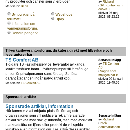
ny produkter och tjänster som vi erbjuder.
av
Rickard
i
SV: Kontakt och
Moderator:
Bertil
cookie-i...
skrivet 07 maj
Synpunkter på
Webshopen
2026, 05:23:12
forumet?
Hjälp
Information om
värmepumpsforum.
Donera pengar?
Tillverkar/leverantörsforum, diskutera direkt med tillverkare och
leverantörer här!
TS Comfort AB
Senaste inlägg
av
TS Comfort
Tidigare TS Fastighesservice, leverantör av kända
AB
kvalitetsmärken inom luftvärmepumpar till förmånliga
i
Någon som
priser för privatpersoner samt företag. Seriösa
möjligen har k...
garantiåtaganden ingår självklart vid köp.
skrivet 02 januari
2026, 19:49:35
Moderator:
TS Comfort AB
Sponsrade artiklar
Sponsrade artiklar, information
Här kommer vi att erbjuda plats för företag och
organisationer som vill publicera reklamrelaterade
Senaste inlägg
av
Rickard
artiklar skrivna med sakligt innehåll, men med avsikt att
i
Piteå -
marknadsföra en tjänst eller produkt de vill sprida
Sommarstaden -
kunskap eller information om. Läs alltså dessa artiklar