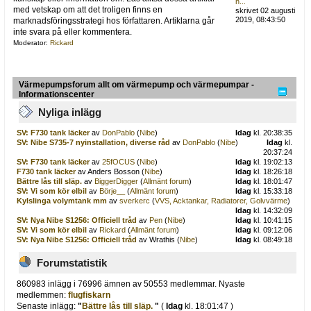
h...
med vetskap om att det troligen finns en
skrivet 02 augusti
2019, 08:43:50
marknadsföringsstrategi hos författaren. Artiklarna går
inte svara på eller kommentera.
Moderator:
Rickard
Värmepumpsforum allt om värmepump och värmepumpar -
Informationscenter
Nyliga inlägg
SV: F730 tank läcker
av
DonPablo
(
Nibe
)
Idag
kl. 20:38:35
SV: Nibe S735-7 nyinstallation, diverse råd
av
DonPablo
(
Nibe
)
Idag
kl.
20:37:24
SV: F730 tank läcker
av
25fOCUS
(
Nibe
)
Idag
kl. 19:02:13
F730 tank läcker
av Anders Bosson (
Nibe
)
Idag
kl. 18:26:18
Bättre lås till släp.
av
BiggerDigger
(
Allmänt forum
)
Idag
kl. 18:01:47
SV: Vi som kör elbil
av
Börje__
(
Allmänt forum
)
Idag
kl. 15:33:18
Kylslinga volymtank mm
av
sverkerc
(
VVS, Acktankar, Radiatorer, Golvvärme
)
Idag
kl. 14:32:09
SV: Nya Nibe S1256: Officiell tråd
av
Pen
(
Nibe
)
Idag
kl. 10:41:15
SV: Vi som kör elbil
av
Rickard
(
Allmänt forum
)
Idag
kl. 09:12:06
SV: Nya Nibe S1256: Officiell tråd
av Wrathis (
Nibe
)
Idag
kl. 08:49:18
Forumstatistik
860983 inlägg i 76996 ämnen av 50553 medlemmar. Nyaste
medlemmen:
flugfiskarn
Senaste inlägg:
"
Bättre lås till släp.
"
(
Idag
kl. 18:01:47 )