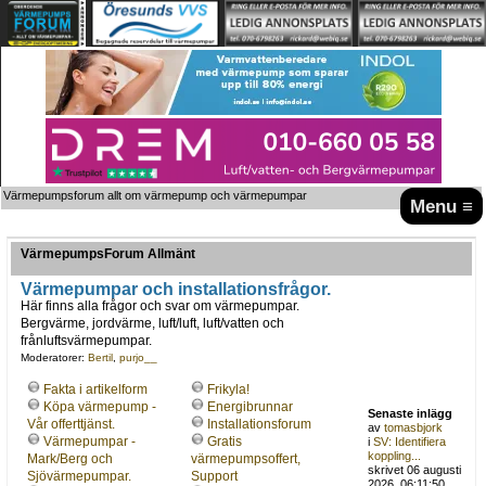
Värmepumpsforum allt om värmepump och värmepumpar
Menu ≡
VärmepumpsForum Allmänt
Värmepumpar och installationsfrågor.
Här finns alla frågor och svar om värmepumpar.
Bergvärme, jordvärme, luft/luft, luft/vatten och
frånluftsvärmepumpar.
Moderatorer:
Bertil
,
purjo__
Fakta i artikelform
Frikyla!
Köpa värmepump -
Energibrunnar
Senaste inlägg
Vår offerttjänst.
Installationsforum
av
tomasbjork
Värmepumpar -
Gratis
i
SV: Identifiera
koppling...
Mark/Berg och
värmepumpsoffert,
skrivet 06 augusti
Sjövärmepumpar.
Support
2026, 06:11:50