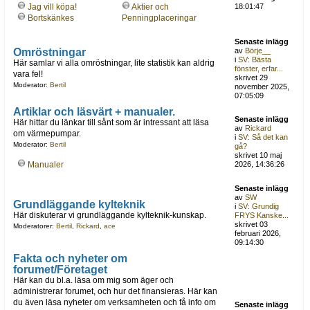
Jag vill köpa!
Aktier och
18:01:47
Bortskänkes
Penningplaceringar
Senaste inlägg
Omröstningar
av
Börje__
i
SV: Bästa
Här samlar vi alla omröstningar, lite statistik kan aldrig
fönster, erfar...
vara fel!
skrivet 29
Moderator:
Bertil
november 2025,
07:05:09
Artiklar och läsvärt + manualer.
Senaste inlägg
Här hittar du länkar till sånt som är intressant att läsa
av
Rickard
om värmepumpar.
i
SV: Så det kan
Moderator:
Bertil
gå?
skrivet 10 maj
Manualer
2026, 14:36:26
Senaste inlägg
av
SW
Grundläggande kylteknik
i
SV: Grundig
Här diskuterar vi grundläggande kylteknik-kunskap.
FRYS Kanske...
skrivet 03
Moderatorer:
Bertil
,
Rickard
,
ace
februari 2026,
09:14:30
Fakta och nyheter om
forumet/Företaget
Här kan du bl.a. läsa om mig som äger och
administrerar forumet, och hur det finansieras. Här kan
du även läsa nyheter om verksamheten och få info om
Senaste inlägg