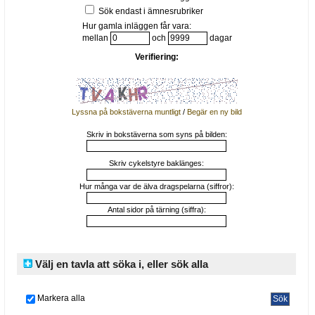
Sök endast i ämnesrubriker
Hur gamla inläggen får vara:
mellan
och
dagar
Verifiering:
Lyssna på bokstäverna muntligt
/
Begär en ny bild
Skriv in bokstäverna som syns på bilden:
Skriv cykelstyre baklänges:
Hur många var de älva dragspelarna (siffror):
Antal sidor på tärning (siffra):
Välj en tavla att söka i, eller sök alla
Markera alla