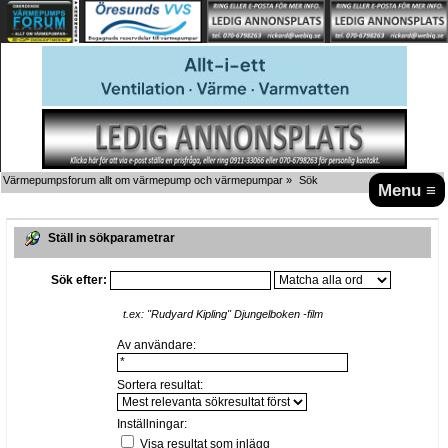
Värmepumpsforum allt om värmepump och värmepumpar
»
Sök
Menu ≡
Ställ in sökparametrar
Sök efter:
t.ex:
"Rudyard Kipling" Djungelboken -film
Av användare:
Sortera resultat:
Inställningar:
Visa resultat som inlägg