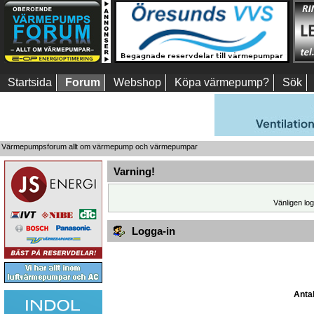
Startsida
Forum
Webshop
Köpa värmepump?
Sök
Värmepumpsforum allt om värmepump och värmepumpar
Varning!
Vänligen log
Logga-in
Antal