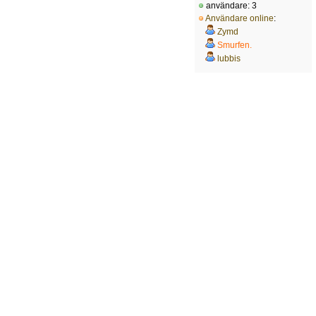
användare: 3
Användare online
:
Zymd
Smurfen.
lubbis