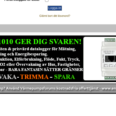
Glömt bort ditt lösenord?