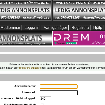
Medlemmar
Logga-in
Vanliga frågor
Registrera
Hjälp
Enbart registrerade medlemmar har rätt att komma åt denna avdelning.
ga in nedan eller
registrera ett konto
hos Värmepumpsforum allt om värmepump och värmep
Användarnamn:
Lösenord:
 minuter att förbli inloggad:
Förbli inloggad för alltid: