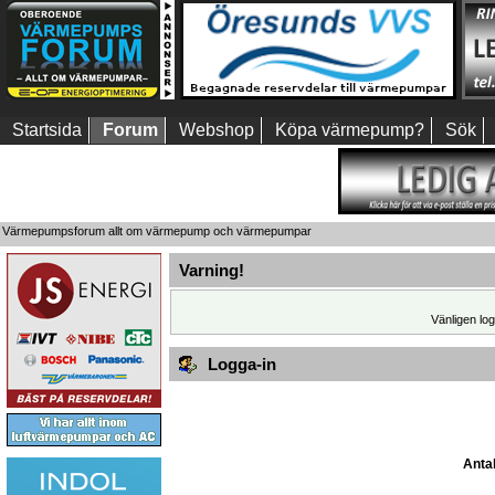
Startsida
Forum
Webshop
Köpa värmepump?
Sök
Värmepumpsforum allt om värmepump och värmepumpar
Varning!
Vänligen log
Logga-in
Antal