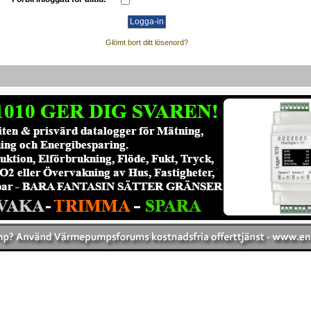
Glömt bort ditt lösenord?