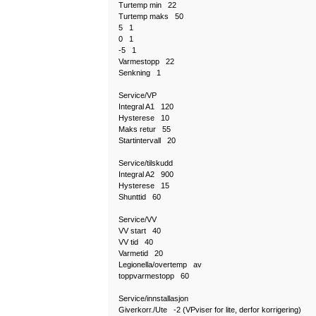
Turtemp min 22
Turtemp maks 50
5 1
0 1
-5 1
Varmestopp 22
Senkning 1
Service/VP
Integral A1 120
Hysterese 10
Maks retur 55
Startintervall 20
Service/tilskudd
Integral A2 900
Hysterese 15
Shunttid 60
Service/VV
VV start 40
VV tid 40
Varmetid 20
Legionella/overtemp av
toppvarmestopp 60
Service/innstallasjon
Giverkorr./Ute -2 (VPviser for lite, derfor korrigering)