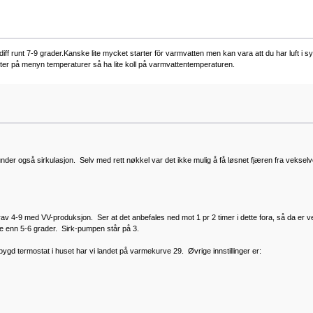
n diff runt 7-9 grader.Kanske lite mycket starter för varmvatten men kan vara att du har luft i s
ter på menyn temperaturer så ha lite koll på varmvattentemperaturen.
nder også sirkulasjon. Selv med rett nøkkel var det ikke mulig å få løsnet fjæren fra vekselve
orav 4-9 med VV-produksjon. Ser at det anbefales ned mot 1 pr 2 timer i dette fora, så da er 
re enn 5-6 grader. Sirk-pumpen står på 3.
ygd termostat i huset har vi landet på varmekurve 29. Øvrige innstillinger er: