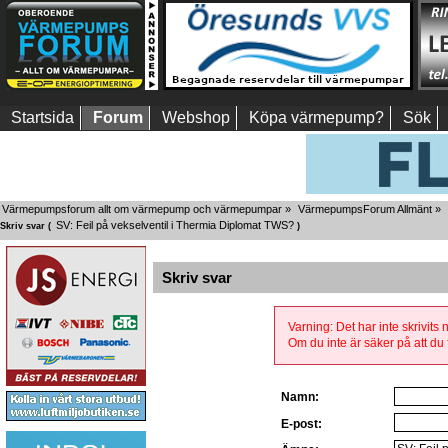
Startsida
Forum
Webshop
Köpa värmepump?
Sök
Värmepumpsforum allt om värmepump och värmepumpar
»
VärmepumpsForum Allmänt
»
SV: Feil på vekselventil i Thermia Diplomat TWS?
Skriv svar (
)
Skriv svar
Varning: Det har inte skrivits
Om du inte är säker på att du f
Namn:
E-post: