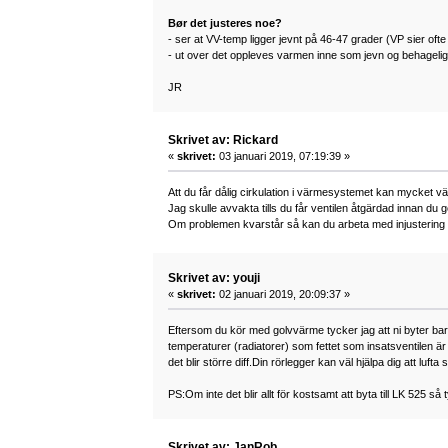
Bør det justeres noe?
- ser at VV-temp ligger jevnt på 46-47 grader (VP sier oft
- ut over det oppleves varmen inne som jevn og behagelig n
JR
Skrivet av: Rickard
«
skrivet:
03 januari 2019, 07:19:39 »
Att du får dålig cirkulation i värmesystemet kan mycket v
Jag skulle avvakta tills du får ventilen åtgärdad innan du
Om problemen kvarstår så kan du arbeta med injustering av
Skrivet av: youji
«
skrivet:
02 januari 2019, 20:09:37 »
Eftersom du kör med golvvärme tycker jag att ni byter bara
temperaturer (radiatorer) som fettet som insatsventilen är
det blir större diff.Din rörlegger kan väl hjälpa dig att lufta
PS:Om inte det blir allt för kostsamt att byta till LK 525 så
Skrivet av: JanRob