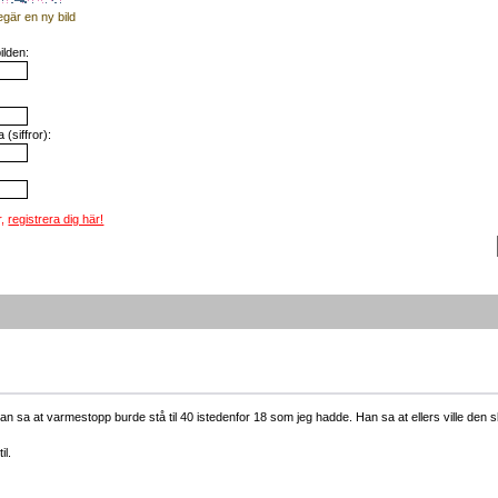
egär en ny bild
ilden:
(siffror):
r,
registrera dig här!
Han sa at varmestopp burde stå til 40 istedenfor 18 som jeg hadde. Han sa at ellers ville de
l.