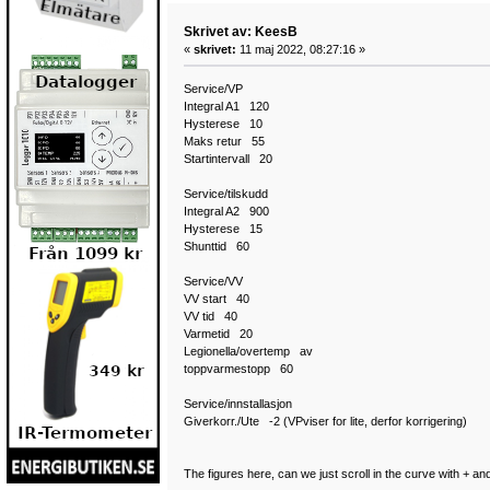
Skrivet av: KeesB
«
skrivet:
11 maj 2022, 08:27:16 »
Service/VP
Integral A1 120
Hysterese 10
Maks retur 55
Startintervall 20
Service/tilskudd
Integral A2 900
Hysterese 15
Shunttid 60
Service/VV
VV start 40
VV tid 40
Varmetid 20
Legionella/overtemp av
toppvarmestopp 60
Service/innstallasjon
Giverkorr./Ute -2 (VPviser for lite, derfor korrigering)
The figures here, can we just scroll in the curve with + an