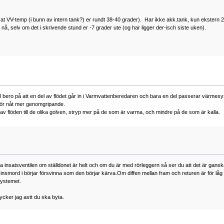
e at VV-temp (i bunn av intern tank?) er rundt 38-40 grader). Har ikke akk.tank, kun ekstern 
å, selv om det i skrivende stund er -7 grader ute (og har ligger der-isch siste uken).
äl bero på att en del av flödet går in i Varmvattenberedaren och bara en del passerar värmes
 gör nåt mer genomgripande.
 flöden till de olika golven, stryp mer på de som är varma, och mindre på de som är kalla.
 insatsventilen om ställdonet är helt och om du är med rörleggern så ser du att det är ganska 
 insmord i börjar försvinna som den börjar kärva.Om diffen mellan fram och returen är för låg 
 systemet.
 tycker jag astt du ska byta.