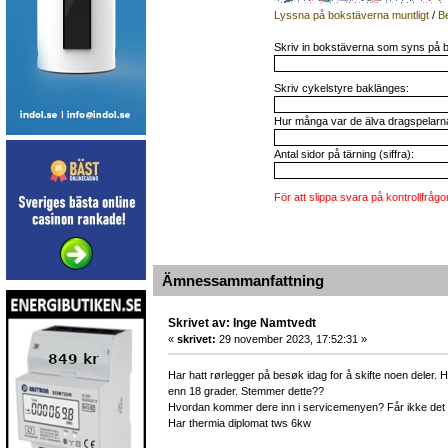
Lyssna på bokstäverna muntligt
/
B
Skriv in bokstäverna som syns på b
Skriv cykelstyre baklänges:
Hur många var de älva dragspelarna 
Antal sidor på tärning (siffra):
För att slippa svara på kontrollfrågo
Ämnessammanfattning
Skrivet av: Inge Namtvedt
«
skrivet:
29 november 2023, 17:52:31 »
Har hatt rørlegger på besøk idag for å skifte noen deler. 
enn 18 grader. Stemmer dette??
Hvordan kommer dere inn i servicemenyen? Får ikke det ti
Har thermia diplomat tws 6kw