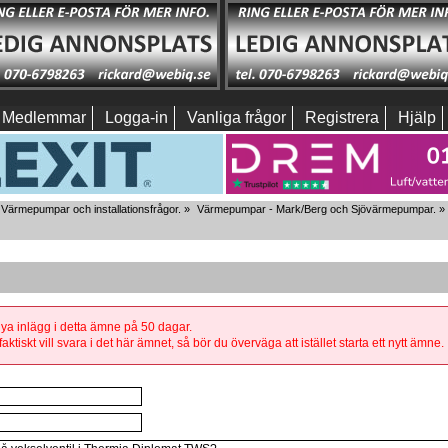
Medlemmar
Logga-in
Vanliga frågor
Registrera
Hjälp
Värmepumpar och installationsfrågor.
»
Värmepumpar - Mark/Berg och Sjövärmepumpar.
»
 nya inlägg i detta ämne på 50 dagar.
aktiskt vill svara i det här ämnet, så bör du överväga att istället starta ett nytt ämne.