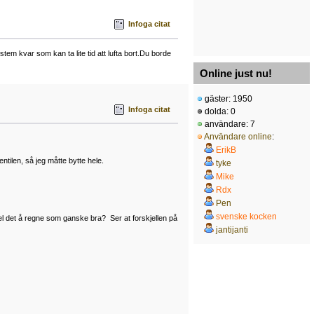
Infoga citat
ystem kvar som kan ta lite tid att lufta bort.Du borde
Online just nu!
gäster: 1950
Infoga citat
dolda: 0
användare: 7
Användare online
:
ErikB
ntilen, så jeg måtte bytte hele.
tyke
Mike
Rdx
Pen
svenske kocken
vel det å regne som ganske bra? Ser at forskjellen på
jantijanti