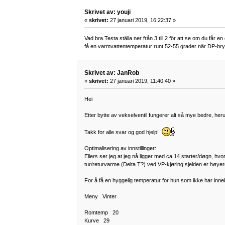
Skrivet av: youji
«
skrivet:
27 januari 2019, 16:22:37 »
Vad bra.Testa ställa ner från 3 till 2 för att se om du får e
få en varmvattentemperatur runt 52-55 grader när DP-bry
Skrivet av: JanRob
«
skrivet:
27 januari 2019, 11:40:40 »
Hei
Etter bytte av vekselventil fungerer alt så mye bedre, heru
Takk for alle svar og god hjelp!
Optimalisering av innstillinger:
Ellers ser jeg at jeg nå ligger med ca 14 starter/døgn, hv
tur/returvarme (Delta T?) ved VP-kjøring sjelden er høye
For å få en hyggelig temperatur for hun som ikke har inneb
Meny Vinter
Romtemp 20
Kurve 29