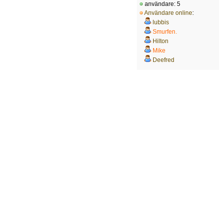
användare: 5
Användare online
:
lubbis
Smurfen.
Hilton
Mike
Deefred