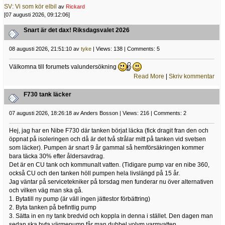
SV: Vi som kör elbil
av
Rickard
[07 augusti 2026, 09:12:06]
Snart är det dax! Riksdagsvalet 2026
08 augusti 2026, 21:51:10 av
tyke
| Views: 138 | Comments: 5
Välkomna till forumets valundersökning
Read More
|
Skriv kommentar
F730 tank läcker
07 augusti 2026, 18:26:18 av Anders Bosson | Views: 216 | Comments: 2
Hej, jag har en Nibe F730 där tanken börjat läcka (fick dragit fran den och
öppnat på isoleringen och då är det två strålar mitt på tanken vid svetsen
som läcker). Pumpen är snart 9 år gammal så hemförsäkringen kommer
bara täcka 30% efter åldersavdrag.
Det är en CU tank och kommunalt vatten. (Tidigare pump var en nibe 360,
också CU och den tanken höll pumpen hela livslängd på 15 år.
Jag väntar på servicetekniker på torsdag men funderar nu över alternativen
och vilken väg man ska gå.
1. Bytatill ny pump (är väll ingen jättestor förbättring)
2. Byta tanken på befintlig pump
3. Sätta in en ny tank bredvid och koppla in denna i stället. Den dagen man
sedan ska byta värmepump får man dubbel volym varmvatten.