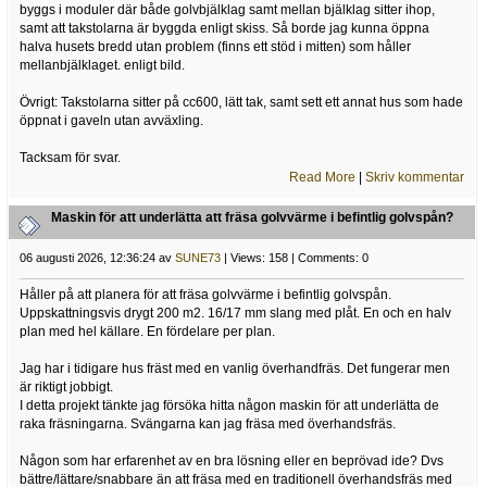
byggs i moduler där både golvbjälklag samt mellan bjälklag sitter ihop,
samt att takstolarna är byggda enligt skiss. Så borde jag kunna öppna
halva husets bredd utan problem (finns ett stöd i mitten) som håller
mellanbjälklaget. enligt bild.
Övrigt: Takstolarna sitter på cc600, lätt tak, samt sett ett annat hus som hade
öppnat i gaveln utan avväxling.
Tacksam för svar.
Read More
|
Skriv kommentar
Maskin för att underlätta att fräsa golvvärme i befintlig golvspån?
06 augusti 2026, 12:36:24 av
SUNE73
| Views: 158 | Comments: 0
Håller på att planera för att fräsa golvvärme i befintlig golvspån.
Uppskattningsvis drygt 200 m2. 16/17 mm slang med plåt. En och en halv
plan med hel källare. En fördelare per plan.
Jag har i tidigare hus fräst med en vanlig överhandfräs. Det fungerar men
är riktigt jobbigt.
I detta projekt tänkte jag försöka hitta någon maskin för att underlätta de
raka fräsningarna. Svängarna kan jag fräsa med överhandsfräs.
Någon som har erfarenhet av en bra lösning eller en beprövad ide? Dvs
bättre/lättare/snabbare än att fräsa med en traditionell överhandsfräs med