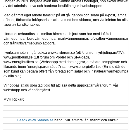
I början av 2020 började även min Sambo arbeta i företaget, hon sköter mycket
av det administrativa och hanterar beställningar i webshoppen.
Idag går mitt eget arbete fämst ut på att gå igenom och svara på e-post, lämna
offerter, förhandla inköpspriser, arbeta med hemsidorna, och via telefon ha olika
typer av kundkontakter.
I forumet avhandlas allt mellan himmel och jord som har med luft/luft-
värmepumpar, bergvärmepumpar, markvärmepumpar, luft/vatten-värmepumpar
och frånluftsvärmepump att göra.
I verksamheten ingår också www.atvforum.se (ett forum om fyrhjulingar/ATV),
www.poolforum.se (Ett forum om Pooler och SPA-bad),
www.energibutiken.se (Webshopp med dataloggrar, elmätare, tempgivare och
liknande inom "energisparområdet") samt www.energioffert.se (En site där du
som kund kan begära offert från företag som säljer och installerar värmepumpar
av alla slag.
Vi hoppas att du som tagit dig tid att läsa detta uppskattar våra forum, vår
webshopp och vår offerttjänst.
MVH Rickard
Besök www.Sambla.se
när du vill jämföra lån snabbt och enkelt