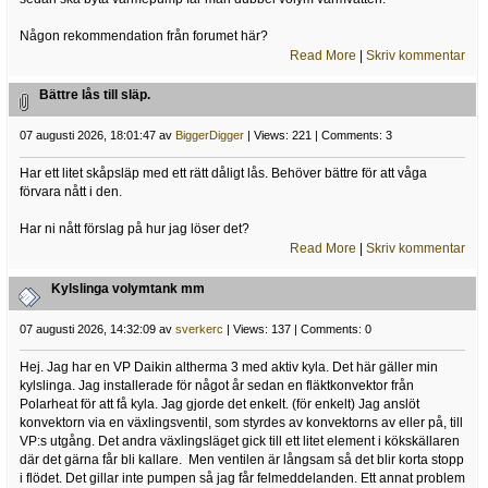
Någon rekommendation från forumet här?
Read More
|
Skriv kommentar
Bättre lås till släp.
07 augusti 2026, 18:01:47 av
BiggerDigger
| Views: 221 | Comments: 3
Har ett litet skåpsläp med ett rätt dåligt lås. Behöver bättre för att våga
förvara nått i den.
Har ni nått förslag på hur jag löser det?
Read More
|
Skriv kommentar
Kylslinga volymtank mm
07 augusti 2026, 14:32:09 av
sverkerc
| Views: 137 | Comments: 0
Hej. Jag har en VP Daikin altherma 3 med aktiv kyla. Det här gäller min
kylslinga. Jag installerade för något år sedan en fläktkonvektor från
Polarheat för att få kyla. Jag gjorde det enkelt. (för enkelt) Jag anslöt
konvektorn via en växlingsventil, som styrdes av konvektorns av eller på, till
VP:s utgång. Det andra växlingsläget gick till ett litet element i kökskällaren
där det gärna får bli kallare. Men ventilen är långsam så det blir korta stopp
i flödet. Det gillar inte pumpen så jag får felmeddelanden. Ett annat problem