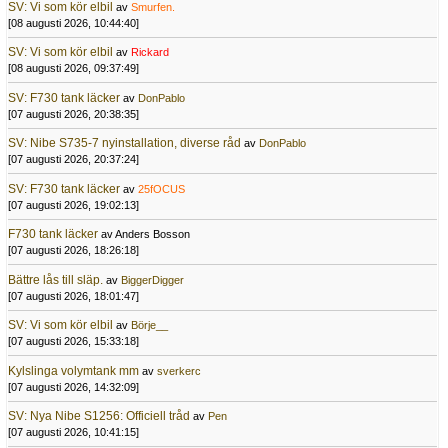
SV: Vi som kör elbil
av
Smurfen.
[08 augusti 2026, 10:44:40]
SV: Vi som kör elbil
av
Rickard
[08 augusti 2026, 09:37:49]
SV: F730 tank läcker
av
DonPablo
[07 augusti 2026, 20:38:35]
SV: Nibe S735-7 nyinstallation, diverse råd
av
DonPablo
[07 augusti 2026, 20:37:24]
SV: F730 tank läcker
av
25fOCUS
[07 augusti 2026, 19:02:13]
F730 tank läcker
av Anders Bosson
[07 augusti 2026, 18:26:18]
Bättre lås till släp.
av
BiggerDigger
[07 augusti 2026, 18:01:47]
SV: Vi som kör elbil
av
Börje__
[07 augusti 2026, 15:33:18]
Kylslinga volymtank mm
av
sverkerc
[07 augusti 2026, 14:32:09]
SV: Nya Nibe S1256: Officiell tråd
av
Pen
[07 augusti 2026, 10:41:15]