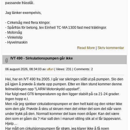
passande frässtål.
Jag tänker exempelvis,
- Cirkelsåg med flera klingor.
- Spårfräs för betong, tex Einhell TC-MA 1300 fast med träklingor.
- Motorsåg
- Vinkelslip
- Hyvelmaskin
Read More
|
Skriv kommentar
IVT 490 - Sirkulationspumpen går ikke
06 augusti 2026, 08:34:03 av
ulfuri
| Views: 231 | Comments: 2
Hei, har en IVT 490 fra 2005. I går var sikringen slått ut på pumpen. Slo den
på igjen å prøvde å starte opp pumpen. Etter en liten stund kommer denne
feilmeldingen opp "LARM Motorskydd uppstart".
Har fulgt med GT6 temperaturen og den ligger stabilt på ca 21-24 grader.
Ingen hopp e.l.
Men når jeg sjekker cirkulationspumpen er den helt kald og den virker ikke
som den går. Prøvde å skru ut skruen men det virker det som det står vann
under trykk på den. Normalt kommer det bare noen dråper. Kan det være
den som er gåen da ? Har satt den i manuel stiling slik at vi får tappevann.
Hjelp....
Har målt om cirkulsjonspumpen får strøm, jeg klarer ikke å få noen