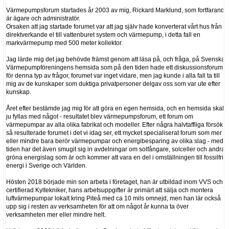
Värmepumpsforum startades år 2003 av mig, Rickard Marklund, som fortfarande
är ägare och administratör.
Orsaken att jag startade forumet var att jag själv hade konverterat vårt hus från
direktverkande el till vattenburet system och värmepump, i detta fall en
markvärmepump med 500 meter kollektor.
Jag lärde mig det jag behövde främst genom att läsa på, och fråga, på Svenska
Värmepumpföreningens hemsida som på den tiden hade ett diskussionsforum
för denna typ av frågor, forumet var inget vidare, men jag kunde i alla fall ta till
mig av de kunskaper som duktiga privatpersoner delgav oss som var ute efter
kunskap.
Året efter bestämde jag mig för att göra en egen hemsida, och en hemsida skall
ju fyllas med något - resultatet blev värmepumpsforum, ett forum om
värmepumpar av alla olika fabrikat och modeller. Efter några halvtaffliga försök
så resulterade forumet i det vi idag ser, ett mycket specialiserat forum som mer
eller mindre bara berör värmepumpar och energibesparing av olika slag - med
tiden har det även smugit sig in avdelningar om solfångare, solceller och andra
gröna energislag som är och kommer att vara en del i omställningen till fossilfri
energi i Sverige och Världen.
Hösten 2018 började min son arbeta i företaget, han är utbildad inom VVS och
certifierad Kyltekniker, hans arbetsuppgifter är primärt att sälja och montera
luftvärmepumpar lokalt kring Piteå med ca 10 mils omnejd, men han lär också
upp sig i resten av verksamheten för att om något år kunna ta över
verksamheten mer eller mindre helt.