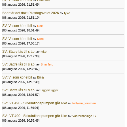
SV: Vi som kör elbil
av
Hansson
[08 augusti 2026, 21:51:49]
Snart är det dax! Riksdagsvalet 2026
av
tyke
[08 augusti 2026, 21:51:10]
SV: Vi som kör elbil
av
Rdx
[08 augusti 2026, 18:01:49]
SV: Vi som kör elbil
av
Mike
[08 augusti 2026, 17:05:17]
SV: Bättre lås till släp.
av
tyke
[08 augusti 2026, 15:17:30]
SV: Bättre lås till släp.
av
Smurfen.
[08 augusti 2026, 13:33:07]
SV: Vi som kör elbil
av
Börje__
[08 augusti 2026, 13:13:49]
SV: Bättre lås till släp.
av
BiggerDigger
[08 augusti 2026, 13:01:57]
SV: IVT 490 - Sirkulationspumpen går ikke
av
torbjorn_forsman
[08 augusti 2026, 11:59:01]
SV: IVT 490 - Sirkulationspumpen går ikke
av
Västerhaninge 17
[08 augusti 2026, 10:55:48]