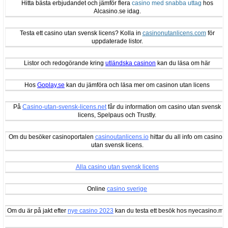
Hitta bästa erbjudandet och jämför flera
casino med snabba uttag
hos
Alcasino.se idag.
Testa ett casino utan svensk licens? Kolla in
casinonutanlicens.com
för
uppdaterade listor.
Listor och redogörande kring
utländska casinon
kan du läsa om här
Hos
Goplay.se
kan du jämföra och läsa mer om casinon utan licens
På
Casino-utan-svensk-licens.net
får du information om casino utan svensk
licens, Spelpaus och Trustly.
Om du besöker casinoportalen
casinoutanlicens.io
hittar du all info om casinon
utan svensk licens.
Alla casino utan svensk licens
Online
casino sverige
Om du är på jakt efter
nye casino 2023
kan du testa ett besök hos nyecasino.me