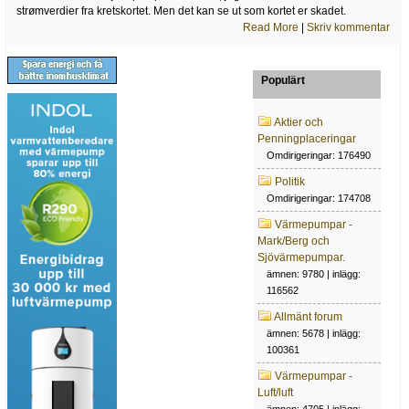
strømverdier fra kretskortet. Men det kan se ut som kortet er skadet.
Read More
|
Skriv kommentar
Populärt
Aktier och
Penningplaceringar
Omdirigeringar: 176490
Politik
Omdirigeringar: 174708
Värmepumpar -
Mark/Berg och
Sjövärmepumpar.
ämnen: 9780 | inlägg:
116562
Allmänt forum
ämnen: 5678 | inlägg:
100361
Värmepumpar -
Luft/luft