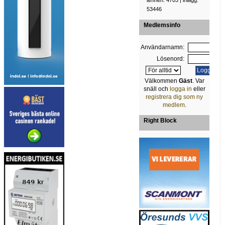
ämnen: 4705 | inlägg:
53446
Medlemsinfo
Användarnamn:
Lösenord:
Välkommen
Gäst
. Var
snäll och
logga in
eller
registrera dig som ny
medlem
.
Right Block