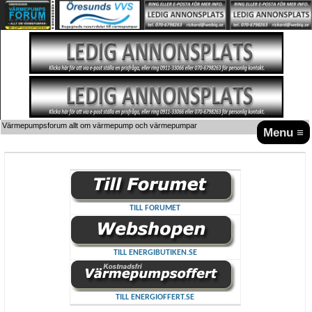
Värmepumpsforum allt om värmepump och värmepumpar
Menu ≡
TILL FORUMET
TILL ENERGIBUTIKEN.SE
TILL ENERGIOFFERT.SE