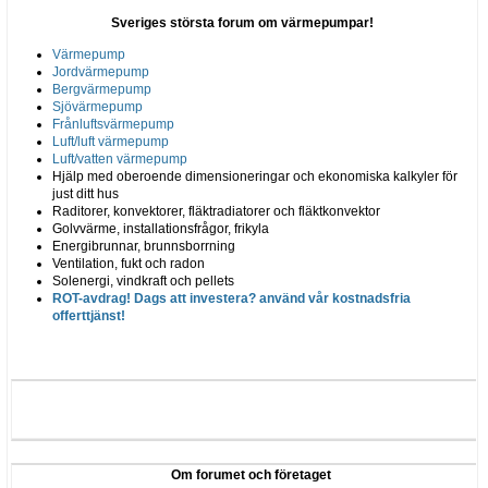
Sveriges största forum om värmepumpar!
Värmepump
Jordvärmepump
Bergvärmepump
Sjövärmepump
Frånluftsvärmepump
Luft/luft värmepump
Luft/vatten värmepump
Hjälp med oberoende dimensioneringar och ekonomiska kalkyler för
just ditt hus
Raditorer, konvektorer, fläktradiatorer och fläktkonvektor
Golvvärme, installationsfrågor, frikyla
Energibrunnar, brunnsborrning
Ventilation, fukt och radon
Solenergi, vindkraft och pellets
ROT-avdrag! Dags att investera? använd vår kostnadsfria
offerttjänst!
Om forumet och företaget