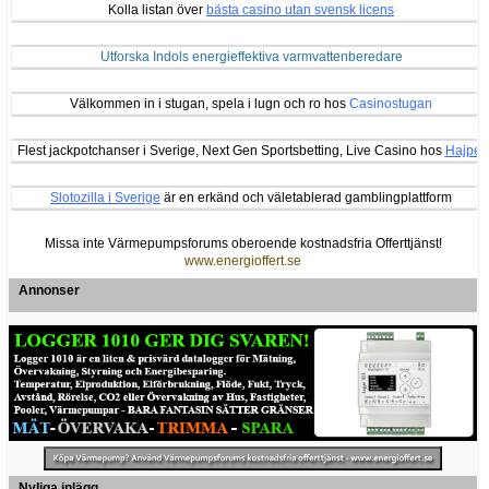
Kolla listan över
bästa casino utan svensk licens
Utforska Indols energieffektiva varmvattenberedare
Välkommen in i stugan, spela i lugn och ro hos
Casinostugan
Flest jackpotchanser i Sverige, Next Gen Sportsbetting, Live Casino hos
Hajper
Slotozilla i Sverige
är en erkänd och väletablerad gamblingplattform
Missa inte Värmepumpsforums oberoende kostnadsfria Offerttjänst!
www.energioffert.se
Annonser
Nyliga inlägg