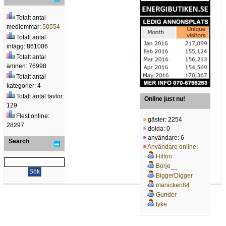
Totalt antal
medlemmar:
50554
Totalt antal
inlägg: 861006
Totalt antal
ämnen: 76998
Totalt antal
kategorier: 4
Totalt antal tavlor:
Online just nu!
129
Flest online:
gäster: 2254
28297
dolda: 0
användare: 6
Search
Användare online
:
Hilton
Börje__
BiggerDigger
manicken84
Gunder
tyke