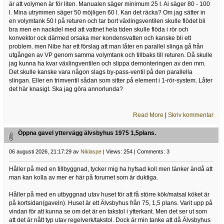
är att volymen är för liten. Manualen säger minimum 25 l. Ai säger 80 - 100
l. Mina utrymmen säger 50 möjligen 60 l. Kan det räcka? Om jag sätter in
en volymtank 50 l på returen och tar bort växlingsventilen skulle flödet bli
bra men en nackdel med att vattnet hela tiden skulle flöda i rör och
konvektor ock därmed orsaka mer kondensvatten och kanske bli ett
problem. men Nibe har ett förslag att man låter en parallel slinga gå från
utgången av VP genom samma volymtank och tillbaks till returen. Då skulle
jag kunna ha kvar växlingventilen och slippa demonteringen av den mm.
Det skulle kanske vara någon slags by-pass-ventil på den parallella
slingan. Eller en trimventil sådan som sitter på element i 1-rör-system. Låter
det här knasigt. Ska jag göra annorlunda?
Read More
|
Skriv kommentar
Öppna gavel yttervägg älvsbyhus 1975 1,5plans.
06 augusti 2026, 21:17:29 av
Niklaspe
| Views: 254 | Comments: 3
Håller på med en tillbyggnad, tycker mig ha hyfsad koll men tänker ändå att
man kan kolla av mer er här på forumet som är duktiga.
Håller på med en utbyggnad utav huset för att få större kök/matsal köket är
på kortsidan(gaveln). Huset är ett Älvsbyhus från 75, 1,5 plans. Varit upp på
vindan för att kunna se om det är en takstol i ytterkant. Men det ser ut som
att det är nått typ utav regelverk/takstol. Dock är min tanke att då Älvsbyhus