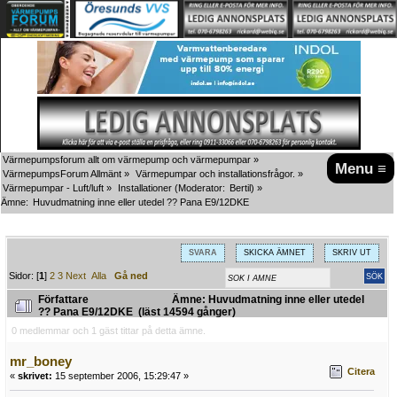
Värmepumpsforum allt om värmepump och värmepumpar
»
Menu ≡
VärmepumpsForum Allmänt
»
Värmepumpar och installationsfrågor.
»
Värmepumpar - Luft/luft
»
Installationer
(Moderator:
Bertil
) »
Ämne:
Huvudmatning inne eller utedel ?? Pana E9/12DKE
SVARA
SKICKA ÄMNET
SKRIV UT
Sidor: [
1
]
2
3
Next
Alla
Gå ned
Författare
Ämne: Huvudmatning inne eller utedel
?? Pana E9/12DKE (läst 14594 gånger)
0 medlemmar och 1 gäst tittar på detta ämne.
mr_boney
Citera
«
skrivet:
15 september 2006, 15:29:47 »