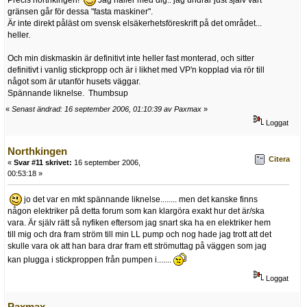
Precis northkingen!
Jag håller med dig.. jag undrar just själv vart
gränsen går för dessa "fasta maskiner".
Är inte direkt påläst om svensk elsäkerhetsföreskrift på det området...
heller.
Och min diskmaskin är definitivt inte heller fast monterad, och sitter
definitivt i vanlig stickpropp och är i likhet med VP'n kopplad via rör till
något som är utanför husets väggar.
Spännande liknelse. Thumbsup
«
Senast ändrad: 16 september 2006, 01:10:39 av Paxmax
»
Loggat
Northkingen
Citera
«
Svar #11 skrivet:
16 september 2006,
00:53:18 »
jo det var en mkt spännande liknelse........ men det kanske finns
någon elektriker på detta forum som kan klargöra exakt hur det är/ska
vara. Är själv rätt så nyfiken eftersom jag snart ska ha en elektriker hem
till mig och dra fram ström till min LL pump och nog hade jag trott att det
skulle vara ok att han bara drar fram ett strömuttag på väggen som jag
kan plugga i stickproppen från pumpen i.......
Loggat
Paxmax