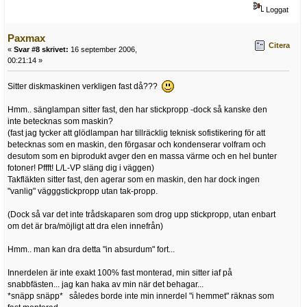
Loggat
Paxmax
Citera
«
Svar #8 skrivet:
16 september 2006,
00:21:14 »
Sitter diskmaskinen verkligen fast då???
Hmm.. sänglampan sitter fast, den har stickpropp -dock så kanske den
inte betecknas som maskin?
(fast jag tycker att glödlampan har tillräcklig teknisk sofistikering för att
betecknas som en maskin, den förgasar och kondenserar volfram och
desutom som en biprodukt avger den en massa värme och en hel bunter
fotoner! Pffft! L/L-VP släng dig i väggen)
Takfläkten sitter fast, den agerar som en maskin, den har dock ingen
"vanlig" vägggstickpropp utan tak-propp.
(Dock så var det inte trådskaparen som drog upp stickpropp, utan enbart
om det är bra/möjligt att dra elen innefrån)
Hmm.. man kan dra detta "in absurdum" fort...
Innerdelen är inte exakt 100% fast monterad, min sitter iaf på
snabbfästen... jag kan haka av min när det behagar...
*snäpp snäpp* således borde inte min innerdel "i hemmet" räknas som