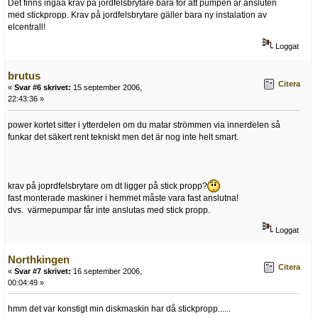
Det finns ingaa krav på jordfelsbrytare bara för att pumpen är ansluten
med stickpropp. Krav på jordfelsbrytare gäller bara ny instalation av
elcentrall!
Loggat
brutus
Citera
«
Svar #6 skrivet:
15 september 2006,
22:43:36 »
power kortet sitter i ytterdelen om du matar strömmen via innerdelen så
funkar det säkert rent tekniskt men det är nog inte helt smart.
krav på joprdfelsbrytare om dt ligger på stick propp?
fast monterade maskiner i hemmet måste vara fast anslutna!
dvs. värmepumpar får inte anslutas med stick propp.
Loggat
Northkingen
Citera
«
Svar #7 skrivet:
16 september 2006,
00:04:49 »
hmm det var konstigt min diskmaskin har då stickpropp......