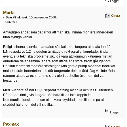
Loggat
Marta
Citera
«
Svar #2 skrivet:
15 september 2006,
15:56:50 »
Antagligen är det som det är för att man skall kunna montera innerdelen
utan synliga kablar.
Enligt schema i servicemanualen så skulle det fungera att mata innifrån.
L,N respektive 1,2 i utedelen är ritade direkt parallellkopplade. Enda
eventuella tekniska problemet skuldå vara att kommunikationen mellan
enheterna delar samma ledare som utedelens stora ström går igenom.
Det kan teoretiskt medföra störningar. Min gamla pump av annat fabrikkat
matades från innerdelen och där fungerade det utmärkt. Jag vill inte råda
nåogon att prova och har inte själv gjort det hellre även om det var
frestande.
Med 5-ledare så har Du ju separat matning av nolla och fas till utedelen.
Då bör det rimligtvis fungera. Se bara till att inte koppla fel.
Kommunikationskabeln ser ut att vara skyddad, men lita inte på att
skyddet håller om det vill sig illa...
Loggat
Paxmax