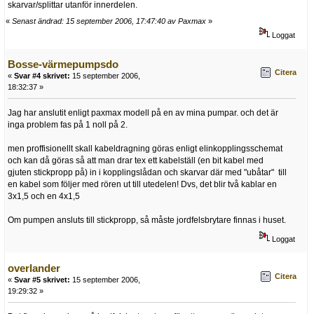
skarvar/splittar utanför innerdelen.
«
Senast ändrad: 15 september 2006, 17:47:40 av Paxmax
»
Loggat
Bosse-värmepumpsdo
Citera
«
Svar #4 skrivet:
15 september 2006,
18:32:37 »
Jag har anslutit enligt paxmax modell på en av mina pumpar. och det är
inga problem fas på 1 noll på 2.
men proffisionellt skall kabeldragning göras enligt elinkopplingsschemat
och kan då göras så att man drar tex ett kabelställ (en bit kabel med
gjuten stickpropp på) in i kopplingslådan och skarvar där med "ubåtar" till
en kabel som följer med rören ut till utedelen! Dvs, det blir två kablar en
3x1,5 och en 4x1,5
Om pumpen ansluts till stickpropp, så måste jordfelsbrytare finnas i huset.
Loggat
overlander
Citera
«
Svar #5 skrivet:
15 september 2006,
19:29:32 »