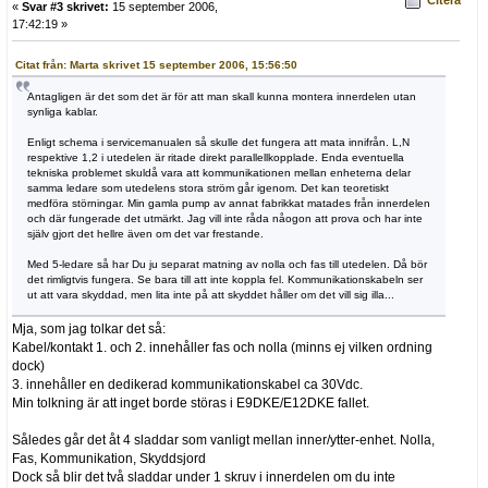
Citera
«
Svar #3 skrivet:
15 september 2006,
17:42:19 »
Citat från: Marta skrivet 15 september 2006, 15:56:50
Antagligen är det som det är för att man skall kunna montera innerdelen utan
synliga kablar.
Enligt schema i servicemanualen så skulle det fungera att mata innifrån. L,N
respektive 1,2 i utedelen är ritade direkt parallellkopplade. Enda eventuella
tekniska problemet skuldå vara att kommunikationen mellan enheterna delar
samma ledare som utedelens stora ström går igenom. Det kan teoretiskt
medföra störningar. Min gamla pump av annat fabrikkat matades från innerdelen
och där fungerade det utmärkt. Jag vill inte råda nåogon att prova och har inte
själv gjort det hellre även om det var frestande.
Med 5-ledare så har Du ju separat matning av nolla och fas till utedelen. Då bör
det rimligtvis fungera. Se bara till att inte koppla fel. Kommunikationskabeln ser
ut att vara skyddad, men lita inte på att skyddet håller om det vill sig illa...
Mja, som jag tolkar det så:
Kabel/kontakt 1. och 2. innehåller fas och nolla (minns ej vilken ordning
dock)
3. innehåller en dedikerad kommunikationskabel ca 30Vdc.
Min tolkning är att inget borde störas i E9DKE/E12DKE fallet.
Således går det åt 4 sladdar som vanligt mellan inner/ytter-enhet. Nolla,
Fas, Kommunikation, Skyddsjord
Dock så blir det två sladdar under 1 skruv i innerdelen om du inte