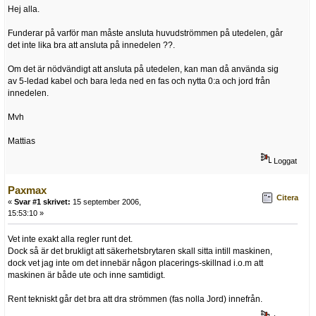
Hej alla.
Funderar på varför man måste ansluta huvudströmmen på utedelen, går
det inte lika bra att ansluta på innedelen ??.
Om det är nödvändigt att ansluta på utedelen, kan man då använda sig
av 5-ledad kabel och bara leda ned en fas och nytta 0:a och jord från
innedelen.
Mvh
Mattias
Loggat
Paxmax
Citera
«
Svar #1 skrivet:
15 september 2006,
15:53:10 »
Vet inte exakt alla regler runt det.
Dock så är det brukligt att säkerhetsbrytaren skall sitta intill maskinen,
dock vet jag inte om det innebär någon placerings-skillnad i.o.m att
maskinen är både ute och inne samtidigt.
Rent tekniskt går det bra att dra strömmen (fas nolla Jord) innefrån.