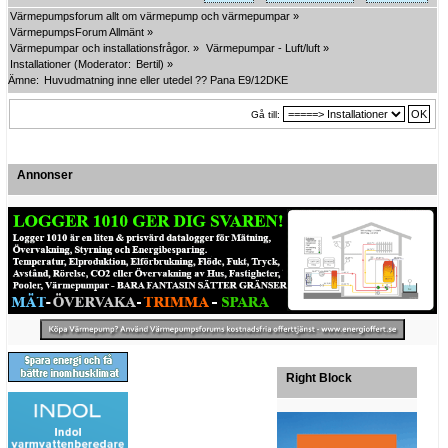
Värmepumpsforum allt om värmepump och värmepumpar
»
VärmepumpsForum Allmänt
»
Värmepumpar och installationsfrågor.
»
Värmepumpar - Luft/luft
»
Installationer
(Moderator:
Bertil
) »
Ämne:
Huvudmatning inne eller utedel ?? Pana E9/12DKE
Gå till:
Annonser
Right Block