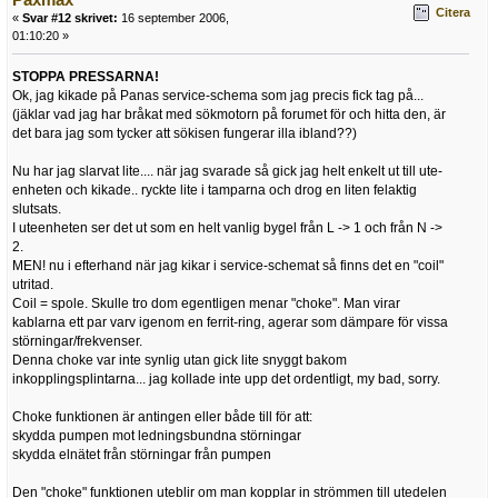
Citera
«
Svar #12 skrivet:
16 september 2006,
01:10:20 »
STOPPA PRESSARNA!
Ok, jag kikade på Panas service-schema som jag precis fick tag på...
(jäklar vad jag har bråkat med sökmotorn på forumet för och hitta den, är
det bara jag som tycker att sökisen fungerar illa ibland??)
Nu har jag slarvat lite.... när jag svarade så gick jag helt enkelt ut till ute-
enheten och kikade.. ryckte lite i tamparna och drog en liten felaktig
slutsats.
I uteenheten ser det ut som en helt vanlig bygel från L -> 1 och från N ->
2.
MEN! nu i efterhand när jag kikar i service-schemat så finns det en "coil"
utritad.
Coil = spole. Skulle tro dom egentligen menar "choke". Man virar
kablarna ett par varv igenom en ferrit-ring, agerar som dämpare för vissa
störningar/frekvenser.
Denna choke var inte synlig utan gick lite snyggt bakom
inkopplingsplintarna... jag kollade inte upp det ordentligt, my bad, sorry.
Choke funktionen är antingen eller både till för att:
skydda pumpen mot ledningsbundna störningar
skydda elnätet från störningar från pumpen
Den "choke" funktionen uteblir om man kopplar in strömmen till utedelen