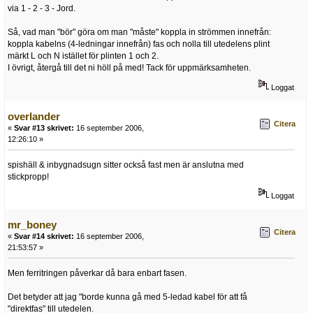
via 1 - 2 - 3 - Jord.
Så, vad man "bör" göra om man "måste" koppla in strömmen innefrån:
koppla kabelns (4-ledningar innefrån) fas och nolla till utedelens plint
märkt L och N istället för plinten 1 och 2.
I övrigt, återgå till det ni höll på med! Tack för uppmärksamheten.
Loggat
overlander
Citera
«
Svar #13 skrivet:
16 september 2006,
12:26:10 »
spishäll & inbygnadsugn sitter också fast men är anslutna med
stickpropp!
Loggat
mr_boney
Citera
«
Svar #14 skrivet:
16 september 2006,
21:53:57 »
Men ferritringen påverkar då bara enbart fasen.
Det betyder att jag "borde kunna gå med 5-ledad kabel för att få
"direktfas" till utedelen.