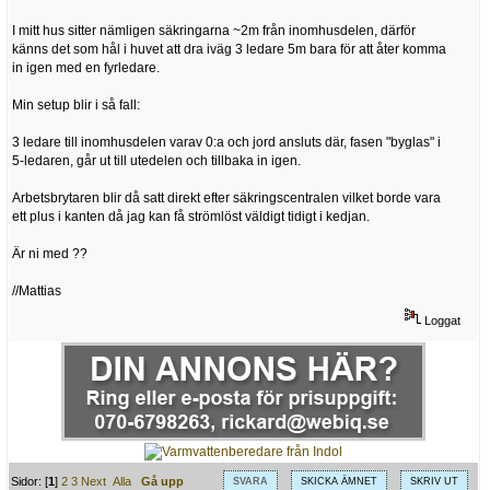
I mitt hus sitter nämligen säkringarna ~2m från inomhusdelen, därför
känns det som hål i huvet att dra iväg 3 ledare 5m bara för att åter komma
in igen med en fyrledare.
Min setup blir i så fall:
3 ledare till inomhusdelen varav 0:a och jord ansluts där, fasen "byglas" i
5-ledaren, går ut till utedelen och tillbaka in igen.
Arbetsbrytaren blir då satt direkt efter säkringscentralen vilket borde vara
ett plus i kanten då jag kan få strömlöst väldigt tidigt i kedjan.
Är ni med ??
//Mattias
Loggat
Sidor: [
1
]
2
3
Next
Alla
Gå upp
SVARA
SKICKA ÄMNET
SKRIV UT