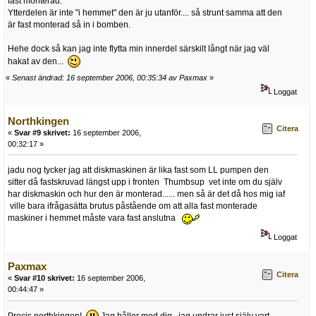
fast monterad.
Ytterdelen är inte "i hemmet" den är ju utanför.... så strunt samma att den
är fast monterad så in i bomben.
Hehe dock så kan jag inte flytta min innerdel särskilt långt när jag väl
hakat av den...
«
Senast ändrad: 16 september 2006, 00:35:34 av Paxmax
»
Loggat
Northkingen
Citera
«
Svar #9 skrivet:
16 september 2006,
00:32:17 »
jadu nog tycker jag att diskmaskinen är lika fast som LL pumpen den
sitter då fastskruvad längst upp i fronten Thumbsup vet inte om du själv
har diskmaskin och hur den är monterad...... men så är det då hos mig iaf
ville bara ifrågasätta brutus påstående om att alla fast monterade
maskiner i hemmet måste vara fast anslutna
Loggat
Paxmax
Citera
«
Svar #10 skrivet:
16 september 2006,
00:44:47 »