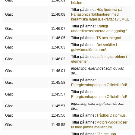
Gäst
11:46:09
hösten
.
Tittar på ämnet
Hög ljudnivå på
Gäst
11:46:08
Panasonics fläktmotorer med
keramiska lager [Bekräftat av LMG]
.
Tittar på ämnet
Kraftigt
Gäst
11:46:07
underdimensionerad anläggning?
.
Gäst
11:46:05
Tittar på ämnet
TS och integral
.
Tittar på ämnet
Det smäller i
Gäst
11:46:03
golvvärmefördelaren!
.
Tittar på ämnet
Luftningsproblem i
Gäst
11:46:02
elementen
.
Ingenting, eller inget som du kan
Gäst
11:46:01
se...
Tittar på ämnet
Gäst
11:45:58
Energicentrapumpen Officiell tråd!
.
Tittar på ämnet
Gäst
11:45:57
Energicentrapumpen Officiell tråd!
.
Ingenting, eller inget som du kan
Gäst
11:45:57
se...
Gäst
11:45:56
Tittar på ämnet
Trådlös Datormus
.
Tittar på ämnet
Motorskyddet löser
Gäst
11:45:55
ut med jämna mellanrum
.
Tittar på ämnet
Får inte upp