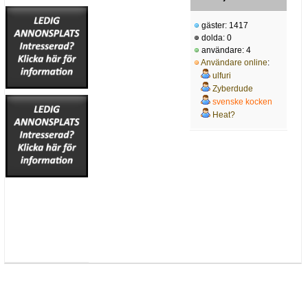
gäster: 1417
dolda: 0
användare: 4
Användare online
:
ulfuri
Zyberdude
svenske kocken
Heat?