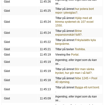
Gäst
11:45:26
se...
Tittar på ämnet
hur polera bort
Gäst
11:45:25
repor i plexiglas?
.
Tittar på ämnet
Hjälp med att
Gäst
11:45:24
trimma systemet ctc 107 ecoel
1550
.
Tittar på ämnet
Brine
Gäst
11:45:24
expansionskärl fullt?
.
Tittar på ämnet
Frikyla/aktiv kyla
Gäst
11:45:22
bergvärme
.
Gäst
11:45:21
Tittar på tavlan
Toshiba
.
Gäst
11:45:19
Viewing the
Portal
.
Ingenting, eller inget som du kan
Gäst
11:45:19
se...
Tittar på ämnet
Bör man sänka
Gäst
11:45:19
trycket, hur gör man i så fall?
.
Tittar på ämnet
Nibe 1245 + Pool
Gäst
11:45:18
40 styrning
.
Tittar på ämnet
Bygga ett runt bord.
Gäst
11:45:13
.
Ingenting, eller inget som du kan
Gäst
11:45:09
se...