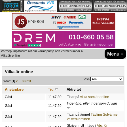
Värmepumpsforum allt om värmepump och värmepumpar
»
Menu ≡
Vilka är online
Vilka är online
Visa
Sidor: [
1
]
2
...
8
Next
Användare
Tid
Aktivitet
Gäst
11:47:30
Tittar på
vilka som är online
.
Ingenting, eller inget som du kan
Gäst
11:47:29
se...
Tittar på ämnet
Tävling Solvärmen
Gäst
11:47:29
vs vedkaminen
.
Skriver nytt inlägg i
Abc för