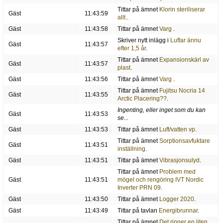
Tittar på ämnet
Klorin steriliserar
Gäst
11:43:59
allt.
.
Gäst
11:43:58
Tittar på ämnet
Varg
.
Skriver nytt inlägg i
Luftar ännu
Gäst
11:43:57
efter 1,5 år
.
Tittar på ämnet
Expansionskärl av
Gäst
11:43:57
plast
.
Gäst
11:43:56
Tittar på ämnet
Varg
.
Tittar på ämnet
Fujitsu Nocria 14
Gäst
11:43:55
Arctic Placering??
.
Ingenting, eller inget som du kan
Gäst
11:43:53
se...
Gäst
11:43:53
Tittar på ämnet
Luft/vatten vp
.
Tittar på ämnet
Sorptionsavfuktare
Gäst
11:43:51
inställning
.
Gäst
11:43:51
Tittar på ämnet
Vibrasjonsulyd
.
Tittar på ämnet
Problem med
Gäst
11:43:51
mögel och rengöring IVT Nordic
Inverter PRN 09
.
Gäst
11:43:50
Tittar på ämnet
Logger 2020
.
Gäst
11:43:49
Tittar på tavlan
Energibrunnar
.
Tittar på ämnet
Det rinner en liten