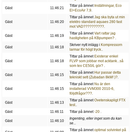
Tittar på ämnet
Inställningar, Eco
Gäst
11:46:21
El+EcoAir 7,9
.
Tittar på ämnet
Jag ska byta ut min
Gäst
11:46:20
elektro standard aquaes 280 fast
mot VAD??????????
.
Tittar på ämnet
Vart rattar jag
Gäst
11:46:19
hastigheten på KBpumpen?
.
Skriver nytt inlägg i
Kompressorn
Gäst
11:46:18
larmar för högt tryck.
.
Tittar på ämnet
Existerar enkel
Gäst
11:46:18
FLVP som jobbar mot acktank...så
som tex CE50/L gör?
.
Tittar på ämnet
Hur passar detta
Gäst
11:46:15
tekniskt sett (Zubadan 8kW! )?
.
Tittar på ämnet
Nu är den
Gäst
11:46:15
installerad VVM300 2010-6,
följdfrågor???
.
Tittar på ämnet
Ovetenskapligt FTX
Gäst
11:46:13
test.
.
Gäst
11:46:11
Tittar på ämnet
-20
.
Ingenting, eller inget som du kan
Gäst
11:46:10
se...
Tittar på ämnet
optimal solvinkel på