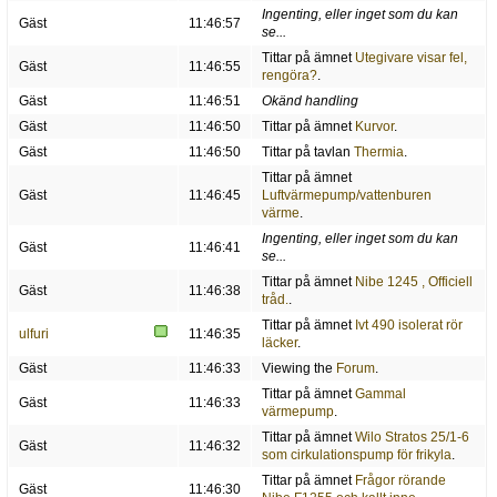
Ingenting, eller inget som du kan
Gäst
11:46:57
se...
Tittar på ämnet
Utegivare visar fel,
Gäst
11:46:55
rengöra?
.
Gäst
11:46:51
Okänd handling
Gäst
11:46:50
Tittar på ämnet
Kurvor
.
Gäst
11:46:50
Tittar på tavlan
Thermia
.
Tittar på ämnet
Gäst
11:46:45
Luftvärmepump/vattenburen
värme
.
Ingenting, eller inget som du kan
Gäst
11:46:41
se...
Tittar på ämnet
Nibe 1245 , Officiell
Gäst
11:46:38
tråd.
.
Tittar på ämnet
Ivt 490 isolerat rör
ulfuri
11:46:35
läcker
.
Gäst
11:46:33
Viewing the
Forum
.
Tittar på ämnet
Gammal
Gäst
11:46:33
värmepump
.
Tittar på ämnet
Wilo Stratos 25/1-6
Gäst
11:46:32
som cirkulationspump för frikyla
.
Tittar på ämnet
Frågor rörande
Gäst
11:46:30