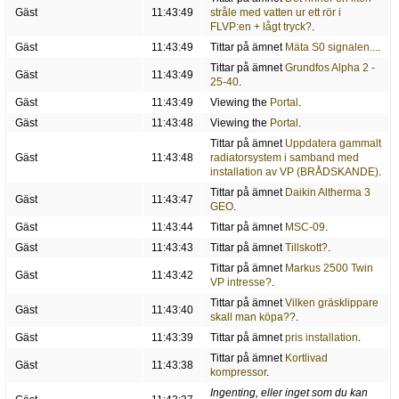
Gäst
11:43:49
stråle med vatten ur ett rör i
FLVP:en + lågt tryck?
.
Gäst
11:43:49
Tittar på ämnet
Mäta S0 signalen...
.
Tittar på ämnet
Grundfos Alpha 2 -
Gäst
11:43:49
25-40
.
Gäst
11:43:49
Viewing the
Portal
.
Gäst
11:43:48
Viewing the
Portal
.
Tittar på ämnet
Uppdatera gammalt
Gäst
11:43:48
radiatorsystem i samband med
installation av VP (BRÅDSKANDE)
.
Tittar på ämnet
Daikin Altherma 3
Gäst
11:43:47
GEO
.
Gäst
11:43:44
Tittar på ämnet
MSC-09
.
Gäst
11:43:43
Tittar på ämnet
Tillskott?
.
Tittar på ämnet
Markus 2500 Twin
Gäst
11:43:42
VP intresse?
.
Tittar på ämnet
Vilken gräsklippare
Gäst
11:43:40
skall man köpa??
.
Gäst
11:43:39
Tittar på ämnet
pris installation
.
Tittar på ämnet
Kortlivad
Gäst
11:43:38
kompressor
.
Ingenting, eller inget som du kan