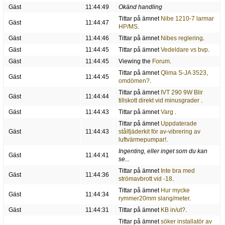
Gäst
11:44:49
Okänd handling
Tittar på ämnet
Nibe 1210-7 larmar
Gäst
11:44:47
HP/MS
.
Gäst
11:44:46
Tittar på ämnet
Nibes reglering
.
Gäst
11:44:45
Tittar på ämnet
Vedeldare vs bvp
.
Gäst
11:44:45
Viewing the
Forum
.
Tittar på ämnet
Qlima S-JA 3523,
Gäst
11:44:45
omdömen?
.
Tittar på ämnet
IVT 290 9W Blir
Gäst
11:44:44
tillskott direkt vid minusgrader
.
Gäst
11:44:43
Tittar på ämnet
Varg
.
Tittar på ämnet
Uppdaterade
Gäst
11:44:43
stålfjäderkit för av-vibrering av
luftvärmepumpar!
.
Ingenting, eller inget som du kan
Gäst
11:44:41
se...
Tittar på ämnet
Inte bra med
Gäst
11:44:36
strömavbrott vid -18
.
Tittar på ämnet
Hur mycke
Gäst
11:44:34
rymmer20mm slang/meter
.
Gäst
11:44:31
Tittar på ämnet
KB in/ut?
.
Tittar på ämnet
söker installatör av