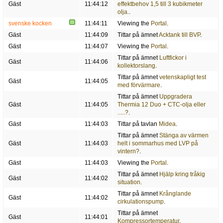
Gäst
11:44:12
effektbehov 1,5 till 3 kubikmeter
olja.
.
svenske kocken
11:44:11
Viewing the
Portal
.
Gäst
11:44:09
Tittar på ämnet
Acktank till BVP
.
Gäst
11:44:07
Viewing the
Portal
.
Tittar på ämnet
Luftfickor i
Gäst
11:44:06
kollektorslang
.
Tittar på ämnet
vetenskapligt test
Gäst
11:44:05
med förvärmare
.
Tittar på ämnet
Uppgradera
Gäst
11:44:05
Thermia 12 Duo + CTC-olja eller
.....?
.
Gäst
11:44:03
Tittar på tavlan
Midea
.
Tittar på ämnet
Stänga av värmen
Gäst
11:44:03
helt i sommarhus med LVP på
vintern?
.
Gäst
11:44:03
Viewing the
Portal
.
Tittar på ämnet
Hjälp kring tråkig
Gäst
11:44:02
situation
.
Tittar på ämnet
Krånglande
Gäst
11:44:02
cirkulationspump
.
Tittar på ämnet
Gäst
11:44:01
Kompressortemperatur
.