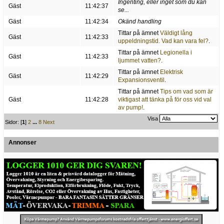
Ingenting, eller inget som du kan
Gäst
11:42:37
se...
Gäst
11:42:34
Okänd handling
Tittar på ämnet
Väldigt lång
Gäst
11:42:33
uppeldningstid. Vad kan vara fel?
.
Tittar på ämnet
Legionella i
Gäst
11:42:33
ljummet vatten?
.
Tittar på ämnet
Elektrisk
Gäst
11:42:29
Expansionsventil
.
Tittar på ämnet
Tips om vad som är
Gäst
11:42:28
viktigast att tänka på för oss vid val
av pump!
.
Visa
Sidor: [
1
]
2
...
8
Next
Annonser