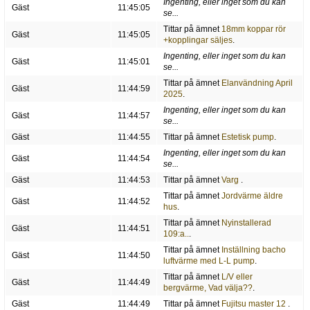
Ingenting, eller inget som du kan
Gäst
11:45:05
se...
Tittar på ämnet
18mm koppar rör
Gäst
11:45:05
+kopplingar säljes
.
Ingenting, eller inget som du kan
Gäst
11:45:01
se...
Tittar på ämnet
Elanvändning April
Gäst
11:44:59
2025
.
Ingenting, eller inget som du kan
Gäst
11:44:57
se...
Gäst
11:44:55
Tittar på ämnet
Estetisk pump
.
Ingenting, eller inget som du kan
Gäst
11:44:54
se...
Gäst
11:44:53
Tittar på ämnet
Varg
.
Tittar på ämnet
Jordvärme äldre
Gäst
11:44:52
hus
.
Tittar på ämnet
Nyinstallerad
Gäst
11:44:51
109:a..
.
Tittar på ämnet
Inställning bacho
Gäst
11:44:50
luftvärme med L-L pump
.
Tittar på ämnet
L/V eller
Gäst
11:44:49
bergvärme, Vad välja??
.
Gäst
11:44:49
Tittar på ämnet
Fujitsu master 12
.