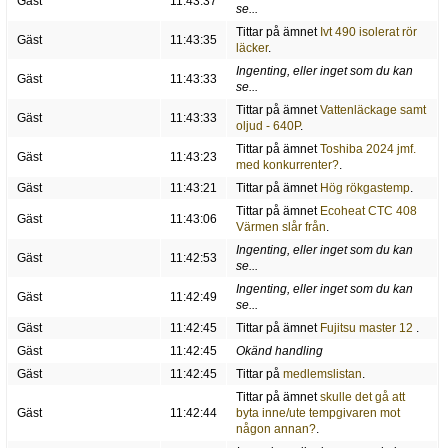
Gäst
11:43:37
se...
Tittar på ämnet
Ivt 490 isolerat rör
Gäst
11:43:35
läcker
.
Ingenting, eller inget som du kan
Gäst
11:43:33
se...
Tittar på ämnet
Vattenläckage samt
Gäst
11:43:33
oljud - 640P
.
Tittar på ämnet
Toshiba 2024 jmf.
Gäst
11:43:23
med konkurrenter?
.
Gäst
11:43:21
Tittar på ämnet
Hög rökgastemp
.
Tittar på ämnet
Ecoheat CTC 408
Gäst
11:43:06
Värmen slår från
.
Ingenting, eller inget som du kan
Gäst
11:42:53
se...
Ingenting, eller inget som du kan
Gäst
11:42:49
se...
Gäst
11:42:45
Tittar på ämnet
Fujitsu master 12
.
Gäst
11:42:45
Okänd handling
Gäst
11:42:45
Tittar på
medlemslistan
.
Tittar på ämnet
skulle det gå att
Gäst
11:42:44
byta inne/ute tempgivaren mot
någon annan?
.