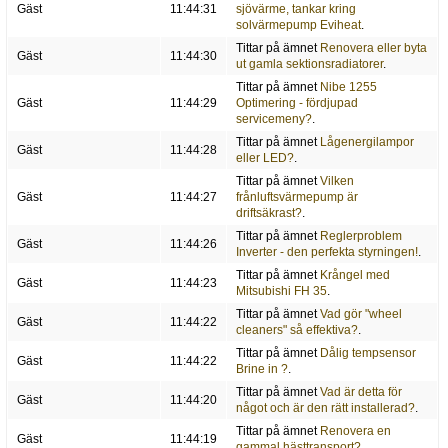
Gäst
11:44:31
sjövärme, tankar kring
solvärmepump Eviheat
.
Tittar på ämnet
Renovera eller byta
Gäst
11:44:30
ut gamla sektionsradiatorer
.
Tittar på ämnet
Nibe 1255
Gäst
11:44:29
Optimering - fördjupad
servicemeny?
.
Tittar på ämnet
Lågenergilampor
Gäst
11:44:28
eller LED?
.
Tittar på ämnet
Vilken
Gäst
11:44:27
frånluftsvärmepump är
driftsäkrast?
.
Tittar på ämnet
Reglerproblem
Gäst
11:44:26
Inverter - den perfekta styrningen!
.
Tittar på ämnet
Krångel med
Gäst
11:44:23
Mitsubishi FH 35
.
Tittar på ämnet
Vad gör "wheel
Gäst
11:44:22
cleaners" så effektiva?
.
Tittar på ämnet
Dålig tempsensor
Gäst
11:44:22
Brine in ?
.
Tittar på ämnet
Vad är detta för
Gäst
11:44:20
något och är den rätt installerad?
.
Tittar på ämnet
Renovera en
Gäst
11:44:19
gammal hästtransport?
.