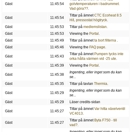
Gäst
11:45:54
golvtemperaturen i badrummet.
Vad göra??
.
Tittar på ämnet
CTC Ecoheat 8.5
Gäst
11:45:54
H/L pressostat högtryck
.
Gäst
11:45:53
Tittar på
medlemslistan
.
Gäst
11:45:53
Viewing the
Portal
.
Gäst
11:45:49
Tittar på ämnet
ta bort filterna
.
Gäst
11:45:46
Viewing the
FAQ page
.
Tittar på ämnet
Pumpen tycks inte
Gäst
11:45:43
orka hålla värmen vid -25 ute
.
Gäst
11:45:39
Viewing the
Portal
.
Ingenting, eller inget som du kan
Gäst
11:45:38
se...
Gäst
11:45:35
Tittar på tavlan
Thermia
.
Ingenting, eller inget som du kan
Gäst
11:45:29
se...
Gäst
11:45:29
Läser credits-sidan
Tittar på ämnet
Var hitta växelventil
Gäst
11:45:27
VC4013
.
Tittar på ämnet
Byta F750 - till
Gäst
11:45:27
vad?
.
Ingenting, eller inget som du kan