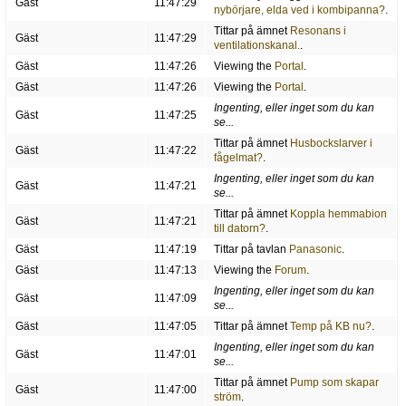
Gäst
11:47:29
nybörjare, elda ved i kombipanna?
.
Tittar på ämnet
Resonans i
Gäst
11:47:29
ventilationskanal.
.
Gäst
11:47:26
Viewing the
Portal
.
Gäst
11:47:26
Viewing the
Portal
.
Ingenting, eller inget som du kan
Gäst
11:47:25
se...
Tittar på ämnet
Husbockslarver i
Gäst
11:47:22
fågelmat?
.
Ingenting, eller inget som du kan
Gäst
11:47:21
se...
Tittar på ämnet
Koppla hemmabion
Gäst
11:47:21
till datorn?
.
Gäst
11:47:19
Tittar på tavlan
Panasonic
.
Gäst
11:47:13
Viewing the
Forum
.
Ingenting, eller inget som du kan
Gäst
11:47:09
se...
Gäst
11:47:05
Tittar på ämnet
Temp på KB nu?
.
Ingenting, eller inget som du kan
Gäst
11:47:01
se...
Tittar på ämnet
Pump som skapar
Gäst
11:47:00
ström
.