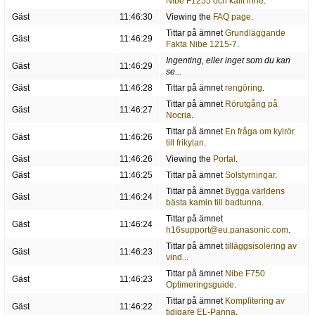
Nibe F1255 och kallt inne
.
Gäst
11:46:30
Viewing the
FAQ page
.
Tittar på ämnet
Grundläggande
Gäst
11:46:29
Fakta Nibe 1215-7
.
Ingenting, eller inget som du kan
Gäst
11:46:29
se...
Gäst
11:46:28
Tittar på ämnet
rengöring
.
Tittar på ämnet
Rörutgång på
Gäst
11:46:27
Nocria
.
Tittar på ämnet
En fråga om kylrör
Gäst
11:46:26
till frikylan
.
Gäst
11:46:26
Viewing the
Portal
.
Gäst
11:46:25
Tittar på ämnet
Solstyrningar
.
Tittar på ämnet
Bygga världens
Gäst
11:46:24
bästa kamin till badtunna
.
Tittar på ämnet
Gäst
11:46:24
h16support@eu.panasonic.com
.
Tittar på ämnet
tilläggsisolering av
Gäst
11:46:23
vind..
.
Tittar på ämnet
Nibe F750
Gäst
11:46:23
Optimeringsguide
.
Tittar på ämnet
Komplitering av
Gäst
11:46:22
tidigare EL-Panna
.