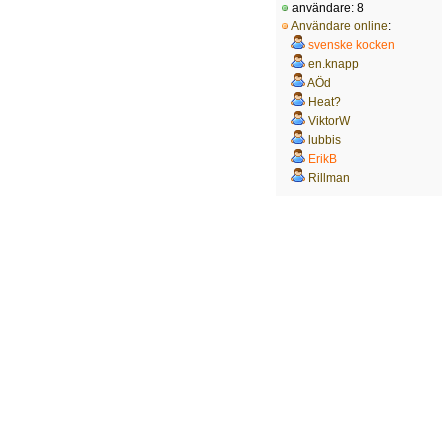
användare: 8
Användare online
:
svenske kocken
en.knapp
AÖd
Heat?
ViktorW
lubbis
ErikB
Rillman