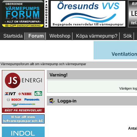
Startsida
Forum
Webshop
Köpa värmepump?
Sök
Värmepumpsforum allt om värmepump och värmepumpar
Varning!
Vänligen log
Logga-in
Antal