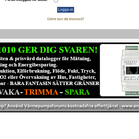
Glömt bort ditt lösenord?