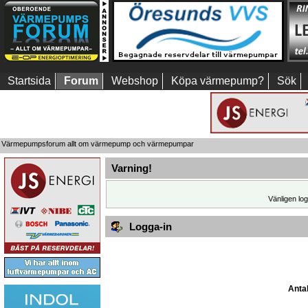
Startsida
Forum
Webshop
Köpa värmepump?
Sök
Värmepumpsforum allt om värmepump och värmepumpar
Varning!
Vänligen log
Logga-in
Antal