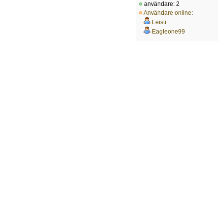
användare: 2
Användare online
:
Leisti
Eagleone99