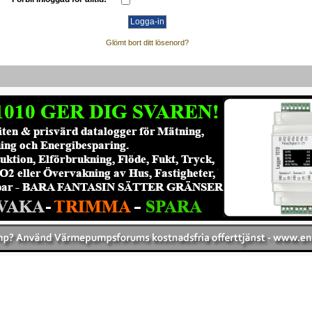
Glömt bort ditt lösenord?