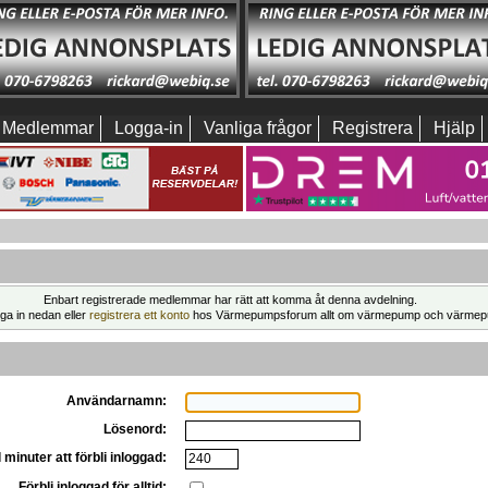
Medlemmar
Logga-in
Vanliga frågor
Registrera
Hjälp
Enbart registrerade medlemmar har rätt att komma åt denna avdelning.
ga in nedan eller
registrera ett konto
hos Värmepumpsforum allt om värmepump och värmep
Användarnamn:
Lösenord:
 minuter att förbli inloggad:
Förbli inloggad för alltid: