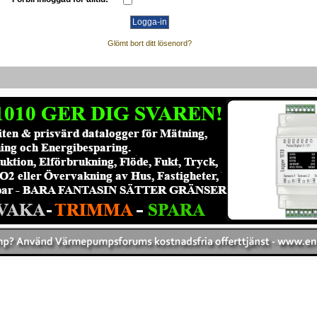
Glömt bort ditt lösenord?