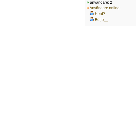
användare: 2
Användare online
:
Heat?
Börje__