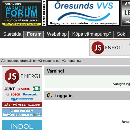
Startsida
Forum
Webshop
Köpa värmepump?
Sök
Värmepumpsforum allt om värmepump och värmepumpar
Varning!
Vänligen log
Logga-in
Antal