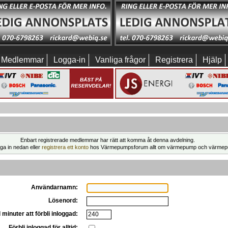
Medlemmar
Logga-in
Vanliga frågor
Registrera
Hjälp
Enbart registrerade medlemmar har rätt att komma åt denna avdelning.
ga in nedan eller
registrera ett konto
hos Värmepumpsforum allt om värmepump och värmep
Användarnamn:
Lösenord:
 minuter att förbli inloggad:
Förbli inloggad för alltid: