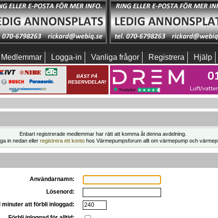
Medlemmar
Logga-in
Vanliga frågor
Registrera
Hjälp
Enbart registrerade medlemmar har rätt att komma åt denna avdelning.
ga in nedan eller
registrera ett konto
hos Värmepumpsforum allt om värmepump och värmep
Användarnamn:
Lösenord:
 minuter att förbli inloggad:
Förbli inloggad för alltid: