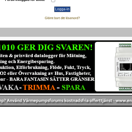
Glömt bort ditt lösenord?