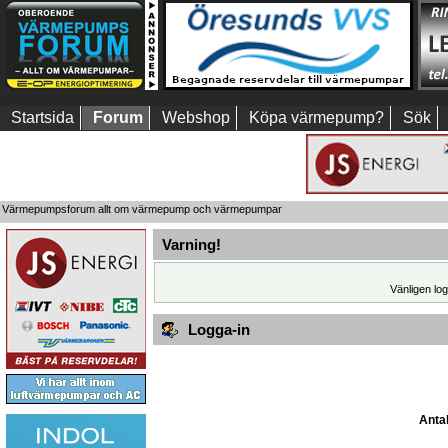
Startsida
Forum
Webshop
Köpa värmepump?
Sök
Värmepumpsforum allt om värmepump och värmepumpar
Varning!
Vänligen log
Logga-in
Antal