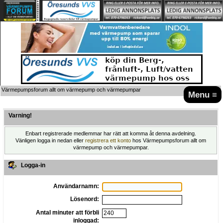
Värmepumpsforum allt om värmepump och värmepumpar
Menu ≡
Varning!
Enbart registrerade medlemmar har rätt att komma åt denna avdelning.
Vänligen logga in nedan eller
registrera ett konto
hos Värmepumpsforum allt om
värmepump och värmepumpar.
Logga-in
Användarnamn:
Lösenord:
Antal minuter att förbli
inloggad: