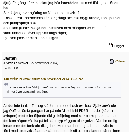
djur), En gång i året plockar jag isär innerdelen - ut med fläkthjulet för ett
bad.
Sen följer grovrengöring av flänsar med tryckluft
"Diskar rent" innerdelens flänsar (trångt och mkt drygt arbete) med pensel
och pumpsprayflaska
(man kan ju inte "skölja bort" smutsen med mängder av vatten då det
snart rinner det över uppsamlingstråget)
Pja, sen plockar man ihop allt igen.
Loggat
Jästen
Citera
«
Svar #2 skrivet:
25 november 2014,
13:19:11 »
Citat från: Paxmax skrivet 25 november 2014, 03:21:47
...man kan ju inte "skölja bort" smutsen med mängder av vatten då det snart
rinner över uppsamlingstråget.
Att det inte funkar får nog stå för din modell och ev. flera. Själv använde
jag Qeffect första gången i år på min Mitsubishi FD35 innedel (kåpan
avtagen) med efterföljande riklig sköljning med stor blomspruta utan att
det kom någon vätska på fel ställe typ väggen eller golvet. Var lite orolig
innan men det funkade riktigt bra. Men man bör nog ta bort det värsta
först med tex tryckluft annars är det nog risk att utloppsslangen täpps igen