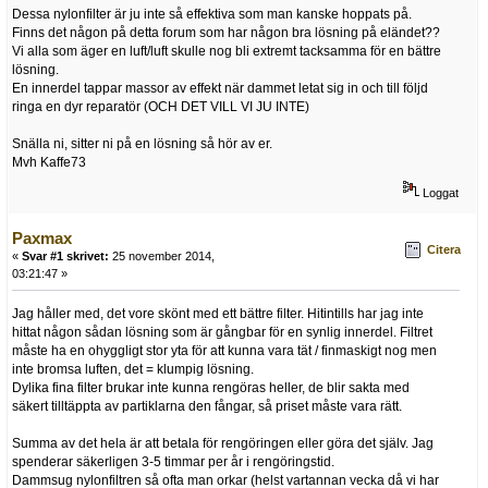
Dessa nylonfilter är ju inte så effektiva som man kanske hoppats på.
Finns det någon på detta forum som har någon bra lösning på eländet??
Vi alla som äger en luft/luft skulle nog bli extremt tacksamma för en bättre
lösning.
En innerdel tappar massor av effekt när dammet letat sig in och till följd
ringa en dyr reparatör (OCH DET VILL VI JU INTE)
Snälla ni, sitter ni på en lösning så hör av er.
Mvh Kaffe73
Loggat
Paxmax
Citera
«
Svar #1 skrivet:
25 november 2014,
03:21:47 »
Jag håller med, det vore skönt med ett bättre filter. Hitintills har jag inte
hittat någon sådan lösning som är gångbar för en synlig innerdel. Filtret
måste ha en ohyggligt stor yta för att kunna vara tät / finmaskigt nog men
inte bromsa luften, det = klumpig lösning.
Dylika fina filter brukar inte kunna rengöras heller, de blir sakta med
säkert tilltäppta av partiklarna den fångar, så priset måste vara rätt.
Summa av det hela är att betala för rengöringen eller göra det själv. Jag
spenderar säkerligen 3-5 timmar per år i rengöringstid.
Dammsug nylonfiltren så ofta man orkar (helst vartannan vecka då vi har