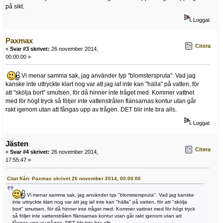
på sikt.
Loggat
Paxmax
Citera
«
Svar #3 skrivet:
26 november 2014,
00:00:00 »
Vi menar samma sak, jag använder typ "blomsterspruta". Vad jag
kanske inte uttryckte klart nog var att jag iaf inte kan "hälla" på vatten, för
att "skölja bort" smutsen, för då hinner inte tråget med. Kommer vattnet
med för högt tryck så följer inte vattenstrålen flänsarnas kontur utan går
rakt igenom utan att fångas upp av trågen. DET blir inte bra alls.
Loggat
Jästen
Citera
«
Svar #4 skrivet:
26 november 2014,
17:55:47 »
Citat från: Paxmax skrivet 26 november 2014, 00:00:00
Vi menar samma sak, jag använder typ "blomsterspruta". Vad jag kanske
inte uttryckte klart nog var att jag iaf inte kan "hälla" på vatten, för att "skölja
bort" smutsen, för då hinner inte tråget med. Kommer vattnet med för högt tryck
så följer inte vattenstrålen flänsarnas kontur utan går rakt igenom utan att
fångas upp av trågen. DET blir inte bra alls.