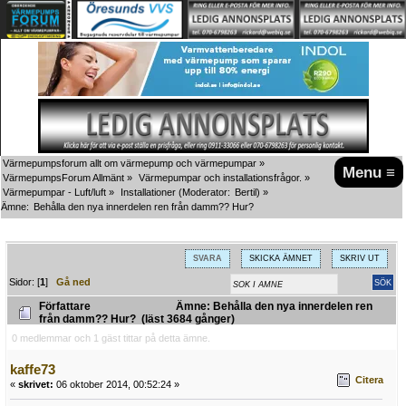
Värmepumpsforum allt om värmepump och värmepumpar
»
Menu ≡
VärmepumpsForum Allmänt
»
Värmepumpar och installationsfrågor.
»
Värmepumpar - Luft/luft
»
Installationer
(Moderator:
Bertil
) »
Ämne:
Behålla den nya innerdelen ren från damm?? Hur?
SVARA
SKICKA ÄMNET
SKRIV UT
Sidor: [
1
]
Gå ned
Författare
Ämne: Behålla den nya innerdelen ren
från damm?? Hur? (läst 3684 gånger)
0 medlemmar och 1 gäst tittar på detta ämne.
kaffe73
Citera
«
skrivet:
06 oktober 2014, 00:52:24 »