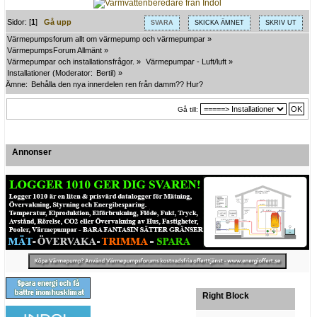
Sidor: [
1
]
Gå upp
SVARA
SKICKA ÄMNET
SKRIV UT
Värmepumpsforum allt om värmepump och värmepumpar
»
VärmepumpsForum Allmänt
»
Värmepumpar och installationsfrågor.
»
Värmepumpar - Luft/luft
»
Installationer
(Moderator:
Bertil
) »
Ämne:
Behålla den nya innerdelen ren från damm?? Hur?
Gå till:
Annonser
Right Block