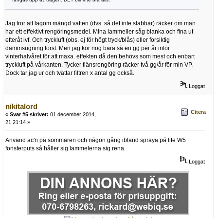
Jag tror att lagom mängd vatten (dvs. så det inte slabbar) räcker om man
har ett effektivt rengöringsmedel. Mina lammeller såg blanka och fina ut
efteråt ivf. Och tryckluft (obs. ej för högt tryck/blås) eller försiktig
dammsugning först. Men jag kör nog bara så en gg per år inför
vinterhalvåret för att maxa. effekten då den behövs som mest och enbart
tryckluft på vårkanten. Tycker flänsrengöring räcker två gg/år för min VP.
Dock tar jag ur och tvättar filtren x antal gg också.
Loggat
nikitalord
Citera
«
Svar #5 skrivet:
01 december 2014,
21:21:14 »
Använd ac'n på sommaren och någon gång ibland spraya på lite W5
fönsterputs så håller sig lammelerna sig rena.
Loggat