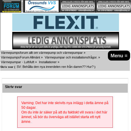
Värmepumpsforum allt om värmepump och värmepumpar
»
Menu ≡
VärmepumpsForum Allmänt
»
Värmepumpar och installationsfrågor.
»
Värmepumpar - Luft/luft
»
Installationer
»
SV: Behålla den nya innerdelen ren från damm?? Hur?
Skriv svar (
)
Skriv svar
Varning: Det har inte skrivits nya inlägg i detta ämne på
50 dagar.
Om du inte är säker på att du faktiskt vill svara i det här
ämnet, så bör du överväga att istället starta ett nytt
ämne.