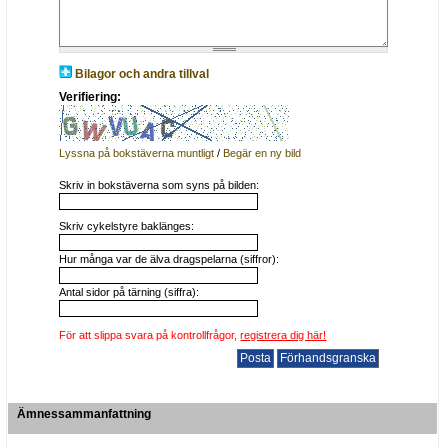
Bilagor och andra tillval
Verifiering:
Lyssna på bokstäverna muntligt
/
Begär en ny bild
Skriv in bokstäverna som syns på bilden:
Skriv cykelstyre baklänges:
Hur många var de älva dragspelarna (siffror):
Antal sidor på tärning (siffra):
För att slippa svara på kontrollfrågor,
registrera dig här!
Ämnessammanfattning