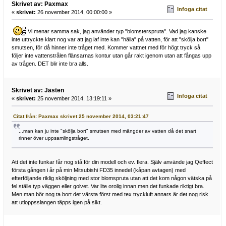
Skrivet av: Paxmax
Infoga citat
«
skrivet:
26 november 2014, 00:00:00 »
Vi menar samma sak, jag använder typ "blomsterspruta". Vad jag kanske
inte uttryckte klart nog var att jag iaf inte kan "hälla" på vatten, för att "skölja bort"
smutsen, för då hinner inte tråget med. Kommer vattnet med för högt tryck så
följer inte vattenstrålen flänsarnas kontur utan går rakt igenom utan att fångas upp
av trågen. DET blir inte bra alls.
Skrivet av: Jästen
Infoga citat
«
skrivet:
25 november 2014, 13:19:11 »
Citat från: Paxmax skrivet 25 november 2014, 03:21:47
...man kan ju inte "skölja bort" smutsen med mängder av vatten då det snart
rinner över uppsamlingstråget.
Att det inte funkar får nog stå för din modell och ev. flera. Själv använde jag Qeffect
första gången i år på min Mitsubishi FD35 innedel (kåpan avtagen) med
efterföljande riklig sköljning med stor blomspruta utan att det kom någon vätska på
fel ställe typ väggen eller golvet. Var lite orolig innan men det funkade riktigt bra.
Men man bör nog ta bort det värsta först med tex tryckluft annars är det nog risk
att utloppsslangen täpps igen på sikt.