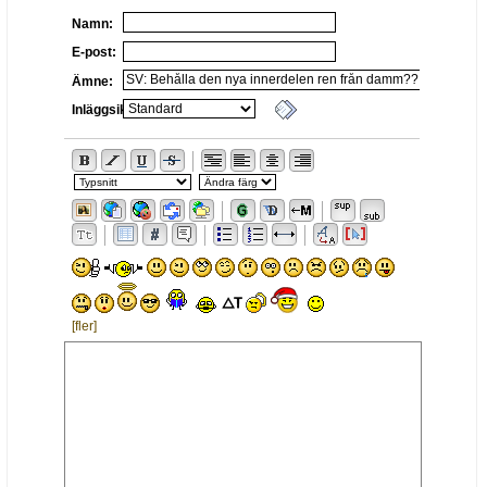
Namn:
E-post:
Ämne:
Inläggsikon:
[fler]