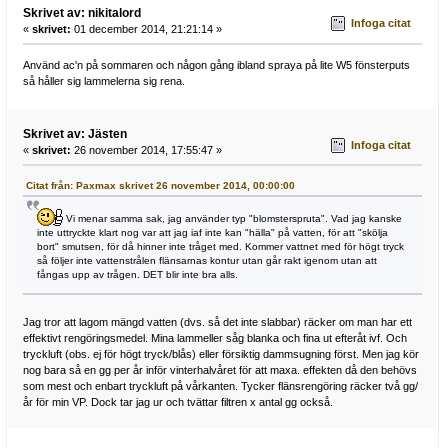
Skrivet av: nikitalord
Infoga citat
«
skrivet:
01 december 2014, 21:21:14 »
Använd ac'n på sommaren och någon gång ibland spraya på lite W5 fönsterputs
så håller sig lammelerna sig rena.
Skrivet av: Jästen
Infoga citat
«
skrivet:
26 november 2014, 17:55:47 »
Citat från: Paxmax skrivet 26 november 2014, 00:00:00
Vi menar samma sak, jag använder typ "blomsterspruta". Vad jag kanske
inte uttryckte klart nog var att jag iaf inte kan "hälla" på vatten, för att "skölja
bort" smutsen, för då hinner inte tråget med. Kommer vattnet med för högt tryck
så följer inte vattenstrålen flänsarnas kontur utan går rakt igenom utan att
fångas upp av trågen. DET blir inte bra alls.
Jag tror att lagom mängd vatten (dvs. så det inte slabbar) räcker om man har ett
effektivt rengöringsmedel. Mina lammeller såg blanka och fina ut efteråt ivf. Och
tryckluft (obs. ej för högt tryck/blås) eller försiktig dammsugning först. Men jag kör
nog bara så en gg per år inför vinterhalvåret för att maxa. effekten då den behövs
som mest och enbart tryckluft på vårkanten. Tycker flänsrengöring räcker två gg/
år för min VP. Dock tar jag ur och tvättar filtren x antal gg också.