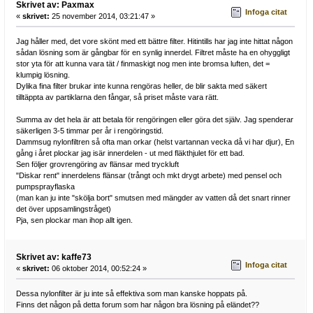
Skrivet av: Paxmax
Infoga citat
«
skrivet:
25 november 2014, 03:21:47 »
Jag håller med, det vore skönt med ett bättre filter. Hitintills har jag inte hittat någon
sådan lösning som är gångbar för en synlig innerdel. Filtret måste ha en ohyggligt
stor yta för att kunna vara tät / finmaskigt nog men inte bromsa luften, det =
klumpig lösning.
Dylika fina filter brukar inte kunna rengöras heller, de blir sakta med säkert
tilltäppta av partiklarna den fångar, så priset måste vara rätt.
Summa av det hela är att betala för rengöringen eller göra det själv. Jag spenderar
säkerligen 3-5 timmar per år i rengöringstid.
Dammsug nylonfiltren så ofta man orkar (helst vartannan vecka då vi har djur), En
gång i året plockar jag isär innerdelen - ut med fläkthjulet för ett bad.
Sen följer grovrengöring av flänsar med tryckluft
"Diskar rent" innerdelens flänsar (trångt och mkt drygt arbete) med pensel och
pumpsprayflaska
(man kan ju inte "skölja bort" smutsen med mängder av vatten då det snart rinner
det över uppsamlingstråget)
Pja, sen plockar man ihop allt igen.
Skrivet av: kaffe73
Infoga citat
«
skrivet:
06 oktober 2014, 00:52:24 »
Dessa nylonfilter är ju inte så effektiva som man kanske hoppats på.
Finns det någon på detta forum som har någon bra lösning på eländet??