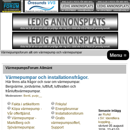
Värmepumpsforum allt om värmepump och värmepumpar
Menu ≡
VärmepumpsForum Allmänt
Värmepumpar och installationsfrågor.
Här finns alla frågor och svar om värmepumpar.
Bergvärme, jordvärme, luft/luft, luft/vatten och
frånluftsvärmepumpar.
Moderatorer:
Bertil
,
purjo__
Fakta i artikelform
Frikyla!
Köpa värmepump -
Energibrunnar
Senaste inlägg
Vår offerttjänst.
Installationsforum
av
RoAd
Värmepumpar -
Gratis
i
SV: Identifiera
koppling...
Mark/Berg och
värmepumpsoffert,
skrivet 05 augusti
Sjövärmepumpar.
Support
2026, 23:42:03