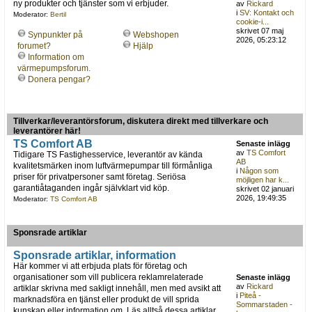
ny produkter och tjänster som vi erbjuder.
av
Rickard
i
SV: Kontakt och
Moderator:
Bertil
cookie-i...
skrivet 07 maj
Synpunkter på
Webshopen
2026, 05:23:12
forumet?
Hjälp
Information om
värmepumpsforum.
Donera pengar?
Tillverkar/leverantörsforum, diskutera direkt med tillverkare och
leverantörer här!
TS Comfort AB
Senaste inlägg
av
TS Comfort
Tidigare TS Fastighesservice, leverantör av kända
AB
kvalitetsmärken inom luftvärmepumpar till förmånliga
i
Någon som
priser för privatpersoner samt företag. Seriösa
möjligen har k...
garantiåtaganden ingår självklart vid köp.
skrivet 02 januari
2026, 19:49:35
Moderator:
TS Comfort AB
Sponsrade artiklar
Sponsrade artiklar, information
Här kommer vi att erbjuda plats för företag och
organisationer som vill publicera reklamrelaterade
Senaste inlägg
av
Rickard
artiklar skrivna med sakligt innehåll, men med avsikt att
i
Piteå -
marknadsföra en tjänst eller produkt de vill sprida
Sommarstaden -
kunskap eller information om. Läs alltså dessa artiklar