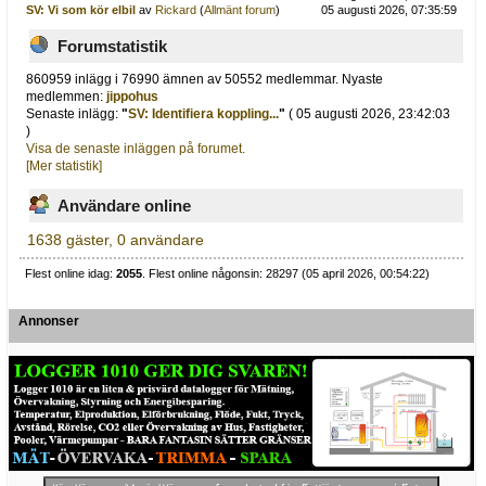
SV: Vi som kör elbil
av
Rickard
(
Allmänt forum
)
05 augusti 2026, 07:35:59
Forumstatistik
860959 inlägg i 76990 ämnen av 50552 medlemmar. Nyaste
medlemmen:
jippohus
Senaste inlägg:
"
SV: Identifiera koppling...
"
( 05 augusti 2026, 23:42:03
)
Visa de senaste inläggen på forumet.
[Mer statistik]
Användare online
1638 gäster, 0 användare
Flest online idag:
2055
. Flest online någonsin: 28297 (05 april 2026, 00:54:22)
Annonser