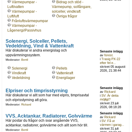
Värmepumpar -
Bidrag och stöd -
Luft/vatten
Värmepump, solfångare,
Värmepumpar -
solceller, vindkraft
Luft/luft
Övriga frågor
Frånluftsvärmepumpar
Värmepumpar -
Lågenergi/Passivhus
Solenergi, Solceller, Pellets,
Vedeldning, Vind & Vattenkraft
Här diskuterar vi andra energislag och
Senaste inlägg
uppvärmningssystem.
av
forest.
i
Trasig PX-22
Moderator:
Bertil
efter fel e...
skrivet 05 augusti
Solenergi
Pellets
2026, 21:38:44
Vindkraft
Vattenkraft
Vedeldning
Energilager
Senaste inlägg
Elpriser och timprisstyrning
av
Rickard
Här diskuterar vi allt som har med elpris, timprisavtal
i
SV: Är detta
möjligt?
och elprisstyrning att göra.
skrivet 23 juli
Moderator:
Rickard
2026, 08:18:28
Senaste inlägg
VVS, Acktankar, Radiatorer, Golvvärme
av
Rickard
Här postar du frågor och svar angående VVS,
i
SV: Få ut
värmen i garag...
acktankar, radiatorer, golvvärme och allt som hör till.
skrivet 31 juli
Moderator:
Bertil