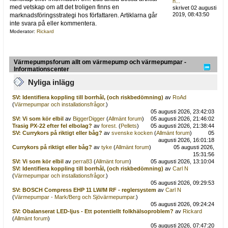
h...
med vetskap om att det troligen finns en
skrivet 02 augusti
2019, 08:43:50
marknadsföringsstrategi hos författaren. Artiklarna går
inte svara på eller kommentera.
Moderator:
Rickard
Värmepumpsforum allt om värmepump och värmepumpar -
Informationscenter
Nyliga inlägg
SV: Identifiera koppling till borrhål, (och riskbedömning)
av
RoAd
(
Värmepumpar och installationsfrågor.
)
05 augusti 2026, 23:42:03
SV: Vi som kör elbil
av
BiggerDigger
(
Allmänt forum
)
05 augusti 2026, 21:46:02
Trasig PX-22 efter fel elbolag?
av
forest.
(
Pellets
)
05 augusti 2026, 21:38:44
SV: Currykors på riktigt eller båg?
av
svenske kocken
(
Allmänt forum
)
05
augusti 2026, 16:01:18
Currykors på riktigt eller båg?
av
tyke
(
Allmänt forum
)
05 augusti 2026,
15:31:56
SV: Vi som kör elbil
av
perra83
(
Allmänt forum
)
05 augusti 2026, 13:10:04
SV: Identifiera koppling till borrhål, (och riskbedömning)
av
Carl N
(
Värmepumpar och installationsfrågor.
)
05 augusti 2026, 09:29:53
SV: BOSCH Compress EHP 11 LW/M RF - reglersystem
av
Carl N
(
Värmepumpar - Mark/Berg och Sjövärmepumpar.
)
05 augusti 2026, 09:24:24
SV: Obalanserat LED-ljus - Ett potentiellt folkhälsoproblem?
av
Rickard
(
Allmänt forum
)
05 augusti 2026, 07:47:20