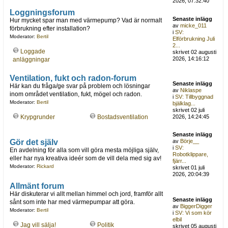
2026, 07:32:40
Loggningsforum
Senaste inlägg
Hur mycket spar man med värmepump? Vad är normalt
av
micke_011
förbrukning efter installation?
i
SV:
Moderator:
Bertil
Elförbrukning Juli
2...
Loggade
skrivet 02 augusti
2026, 14:16:12
anläggningar
Ventilation, fukt och radon-forum
Senaste inlägg
Här kan du fråga/ge svar på problem och lösningar
av
Niklaspe
inom området ventilation, fukt, mögel och radon.
i
SV: Tillbyggnad
Moderator:
Bertil
bjälklag...
skrivet 02 juli
Krypgrunder
Bostadsventilation
2026, 14:24:45
Senaste inlägg
Gör det själv
av
Börje__
i
SV:
En avdelning för alla som vill göra mesta möjliga själv,
Robotklippare,
eller har nya kreativa ideér som de vill dela med sig av!
fjärr...
Moderator:
Rickard
skrivet 01 juli
2026, 20:04:39
Allmänt forum
Här diskuterar vi allt mellan himmel och jord, framför allt
Senaste inlägg
sånt som inte har med värmepumpar att göra.
av
BiggerDigger
Moderator:
Bertil
i
SV: Vi som kör
elbil
Jag vill sälja!
Politik
skrivet 05 augusti