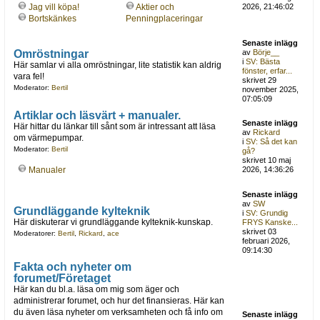
Jag vill köpa!
Aktier och
2026, 21:46:02
Bortskänkes
Penningplaceringar
Senaste inlägg
Omröstningar
av
Börje__
i
SV: Bästa
Här samlar vi alla omröstningar, lite statistik kan aldrig
fönster, erfar...
vara fel!
skrivet 29
Moderator:
Bertil
november 2025,
07:05:09
Artiklar och läsvärt + manualer.
Senaste inlägg
Här hittar du länkar till sånt som är intressant att läsa
av
Rickard
om värmepumpar.
i
SV: Så det kan
Moderator:
Bertil
gå?
skrivet 10 maj
Manualer
2026, 14:36:26
Senaste inlägg
av
SW
Grundläggande kylteknik
i
SV: Grundig
Här diskuterar vi grundläggande kylteknik-kunskap.
FRYS Kanske...
skrivet 03
Moderatorer:
Bertil
,
Rickard
,
ace
februari 2026,
09:14:30
Fakta och nyheter om
forumet/Företaget
Här kan du bl.a. läsa om mig som äger och
administrerar forumet, och hur det finansieras. Här kan
du även läsa nyheter om verksamheten och få info om
Senaste inlägg