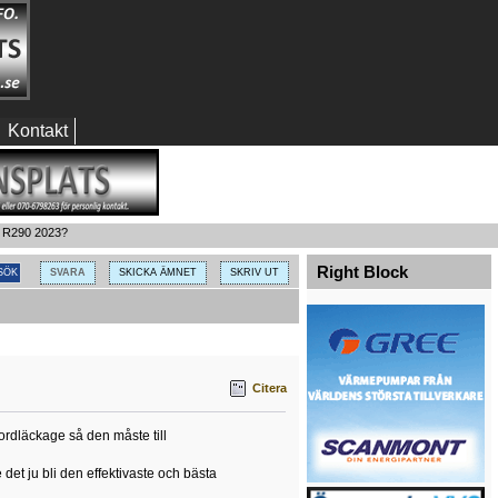
Kontakt
r R290 2023?
Right Block
SVARA
SKICKA ÄMNET
SKRIV UT
Citera
ordläckage så den måste till
et ju bli den effektivaste och bästa