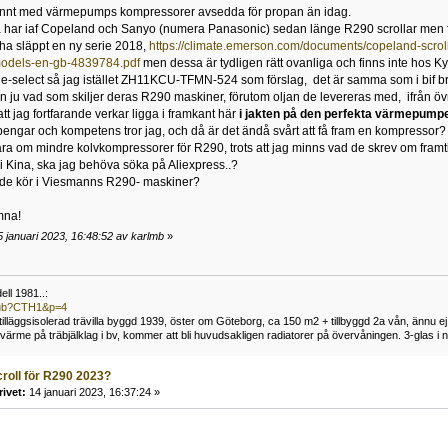
unnt med värmepumps kompressorer avsedda för propan än idag.
 har iaf Copeland och Sanyo (numera Panasonic) sedan länge R290 scrollar men finn
ha släppt en ny serie 2018,
https://climate.emerson.com/documents/copeland-scroll-
models-en-gb-4839784.pdf
men dessa är tydligen rätt ovanliga och finns inte hos K
e-select så jag istället ZH11KCU-TFMN-524 som förslag, det är samma som i bif br
ju vad som skiljer deras R290 maskiner, förutom oljan de levereras med, ifrån öv
tt jag fortfarande verkar ligga i framkant här
i jakten på den perfekta värmepump
engar och kompetens tror jag, och då är det ändå svårt att få fram en kompressor?
ra om mindre kolvkompressorer för R290, trots att jag minns vad de skrev om fram
 i Kina, ska jag behöva söka på Aliexpress..?
de kör i Viesmanns R290- maskiner?
mna!
 januari 2023, 16:48:52 av karlmb
»
ll 1981..:
/pub?CTH1&p=4
t tilläggsisolerad trävilla byggd 1939, öster om Göteborg, ca 150 m2 + tillbyggd 2a vån, ännu ej
me på träbjälklag i bv, kommer att bli huvudsakligen radiatorer på övervåningen. 3-glas i n
croll för R290 2023?
rivet:
14 januari 2023, 16:37:24 »