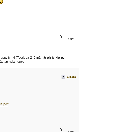
Loggat
 uppvärmd (Totalt ca 240 m2 när allt är klart).
ästan hela huset.
Citera
h.pdf
Loggat