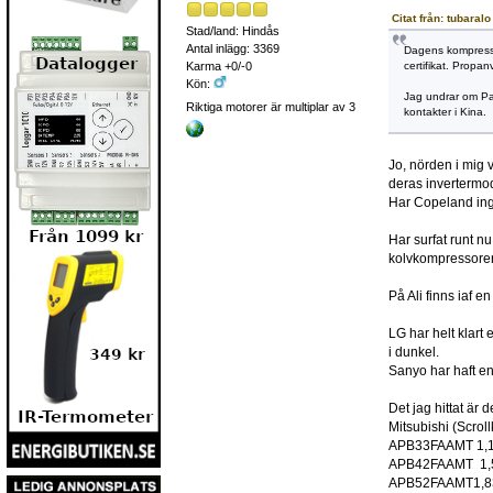
Citat från: tubaral
Stad/land: Hindås
Antal inlägg: 3369
Dagens kompressor
certifikat. Propa
Karma +0/-0
Kön:
Jag undrar om Pan
Riktiga motorer är multiplar av 3
kontakter i Kina.
Jo, nörden i mig 
deras invertermod
Har Copeland in
Har surfat runt n
kolvkompressorer f
På Ali finns iaf e
LG har helt klart
i dunkel.
Sanyo har haft en 
Det jag hittat är 
Mitsubishi (Scrol
APB33FAAMT 1,1
APB42FAAMT 1,5
APB52FAAMT1,83