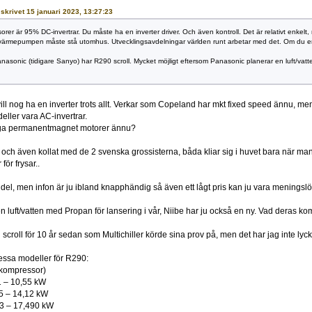
o skrivet 15 januari 2023, 13:27:23
er är 95% DC-invertrar. Du måste ha en inverter driver. Och även kontroll. Det är relativt enkelt
nvärmepumpen måste stå utomhus. Utvecklingsavdelningar världen runt arbetar med det. Om du envi
asonic (tidigare Sanyo) har R290 scroll. Mycket möjligt eftersom Panasonic planerar en luft/va
vill nog ha en inverter trots allt. Verkar som Copeland har mkt fixed speed ännu, me
eller vara AC-invertrar.
ga permanentmagnet motorer ännu?
u och även kollat med de 2 svenska grossisterna, båda kliar sig i huvet bara när 
ör frysar..
n del, men infon är ju ibland knapphändig så även ett lågt pris kan ju vara meningslös
 en luft/vatten med Propan för lansering i vår, Niibe har ju också en ny. Vad deras k
scroll för 10 år sedan som Multichiller körde sina prov på, men det har jag inte lyckat
dessa modeller för R290:
lkompressor)
 – 10,55 kW
 – 14,12 kW
 – 17,490 kW