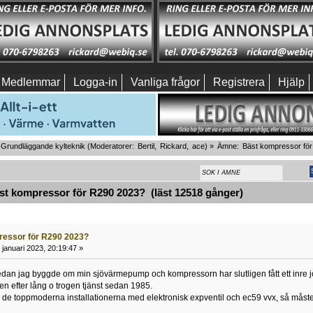
Medlemmar
Logga-in
Vanliga frågor
Registrera
Hjälp
Grundläggande kylteknik
(Moderatorer:
Bertil
,
Rickard
,
ace
) »
Ämne:
Bäst kompressor fö
t kompressor för R290 2023? (läst 12518 gånger)
ressor för R290 2023?
januari 2023, 20:19:47 »
edan jag byggde om min sjövärmepump och kompressorn har slutligen fått ett inre j
en efter lång o trogen tjänst sedan 1985.
de toppmoderna installationerna med elektronisk expventil och ec59 vvx, så måste d