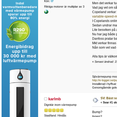
Kön:
Men det verkar t
Riktiga motorer är multiplar av 3
Vad jag vet om så
Copeland verkar 
variable-speed-
I Copelands onlin
Sedan undrar man 
Lite besviken på a
Nu har jag både p
Danfoss pratar ba
Mkt verkar finnas
Nån som vet vad 
Alla tips är välko
«
Senast ändrad: 15
Sjövärmepump mode
http://e-logger.se
Installerad i hyffsa
Genomgående golvvär
SV: Bäst s
karlmb
«
Svar #1 sk
Dignitär inom värmepump
Bump?
Stad/land: Hindås
Ingen?