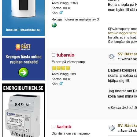
Antal inlägg: 3369
Börja snegla på R
Karma +0/-0
man byter till rät
Kön:
Riktiga motorer är multiplar av 3
Sjövärmepump mode
http://e-logger.se
Installerad i hyffsa
Genomgående golvvär
SV: Bäst s
tubaralo
«
Svar #2 sk
Expert på värmepump
Dagens kompressor
Antal inlägg: 289
skaffa lämpliga 
Karma +0/-0
hjälpa dig till.
Kön:
Jag undrar om Pan
kolla med mina ko
«
Senast ändrad: 15
SV: Bäst k
karlmb
«
Svar #3 sk
Dignitär inom värmepump