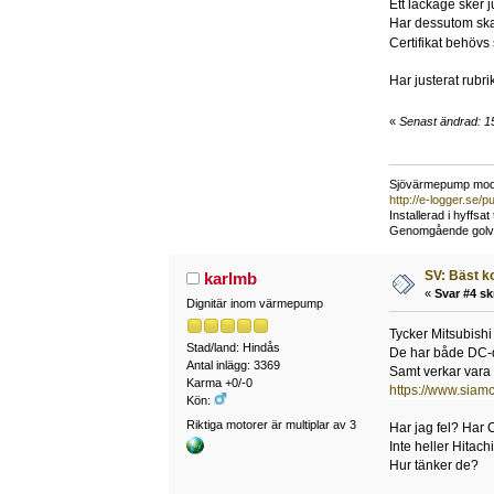
Ett läckage sker 
Har dessutom skaf
Certifikat behövs
Har justerat rubri
«
Senast ändrad: 15
Sjövärmepump mode
http://e-logger.se
Installerad i hyffsa
Genomgående golvvär
SV: Bäst k
karlmb
«
Svar #4 sk
Dignitär inom värmepump
Tycker Mitsubishi
Stad/land: Hindås
De har både DC-dr
Antal inlägg: 3369
Samt verkar vara
Karma +0/-0
https://www.siam
Kön:
Riktiga motorer är multiplar av 3
Har jag fel? Har 
Inte heller Hitach
Hur tänker de?