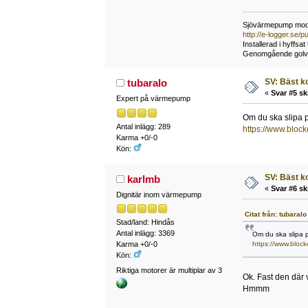
Sjövärmepump mode
http://e-logger.se
Installerad i hyffsa
Genomgående golvvär
SV: Bäst k
tubaralo
«
Svar #5 sk
Expert på värmepump
Om du ska slipa p
Antal inlägg: 289
https://www.bloc
Karma +0/-0
Kön:
SV: Bäst k
karlmb
«
Svar #6 sk
Dignitär inom värmepump
Citat från: tubaral
Stad/land: Hindås
Antal inlägg: 3369
Om du ska slipa p
https://www.bloc
Karma +0/-0
Kön:
Riktiga motorer är multiplar av 3
Ok. Fast den där
Hmmm