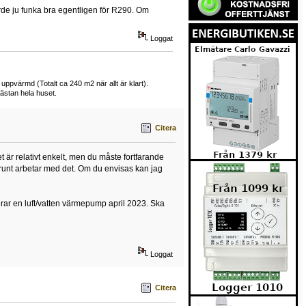
orde ju funka bra egentligen för R290. Om
Loggat
 uppvärmd (Totalt ca 240 m2 när allt är klart).
ästan hela huset.
Citera
r relativt enkelt, men du måste fortfarande
runt arbetar med det. Om du envisas kan jag
rar en luft/vatten värmepump april 2023. Ska
Loggat
Citera