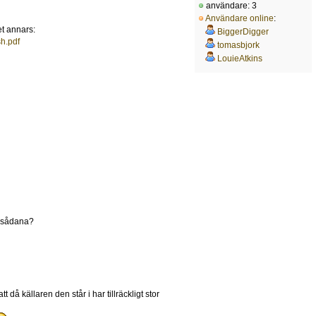
användare: 3
Användare online
:
et annars:
BiggerDigger
h.pdf
tomasbjork
LouieAtkins
n sådana?
å källaren den står i har tillräckligt stor