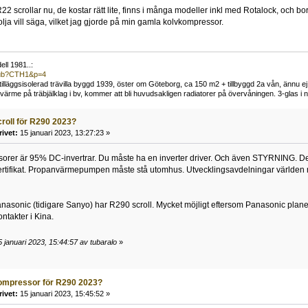
22 scrollar nu, de kostar rätt lite, finns i många modeller inkl med Rotalock, och b
t olja vill säga, vilket jag gjorde på min gamla kolvkompressor.
ll 1981..:
/pub?CTH1&p=4
t tilläggsisolerad trävilla byggd 1939, öster om Göteborg, ca 150 m2 + tillbyggd 2a vån, ännu ej
me på träbjälklag i bv, kommer att bli huvudsakligen radiatorer på övervåningen. 3-glas i n
croll för R290 2023?
rivet:
15 januari 2023, 13:27:23 »
er är 95% DC-invertrar. Du måste ha en inverter driver. Och även STYRNING. Det ä
certifikat. Propanvärmepumpen måste stå utomhus. Utvecklingsavdelningar världen 
asonic (tidigare Sanyo) har R290 scroll. Mycket möjligt eftersom Panasonic plane
ntakter i Kina.
 januari 2023, 15:44:57 av tubaralo
»
ompressor för R290 2023?
rivet:
15 januari 2023, 15:45:52 »