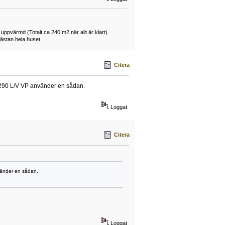
 uppvärmd (Totalt ca 240 m2 när allt är klart).
ästan hela huset.
Citera
a R290 L/V VP använder en sådan.
Loggat
Citera
nvänder en sådan.
Loggat