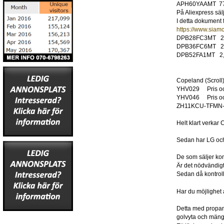
APH60YAAMT 77
På Aliexpress säl
I detta dokument 
https://www.siam
DPB28FC3MT 2,1
DPB36FC6MT 2,7
DPB52FA1MT 2,6
Copeland (Scroll
YHV029 Pris och 
YHV046 Pris och 
ZH11KCU-TFMN-43
Helt klart verkar
Sedan har LG och 
De som säljer kom
Är det nödvändig
Sedan då kontroll
Har du möjlighet 
Detta med propan p
golvyta och mängd