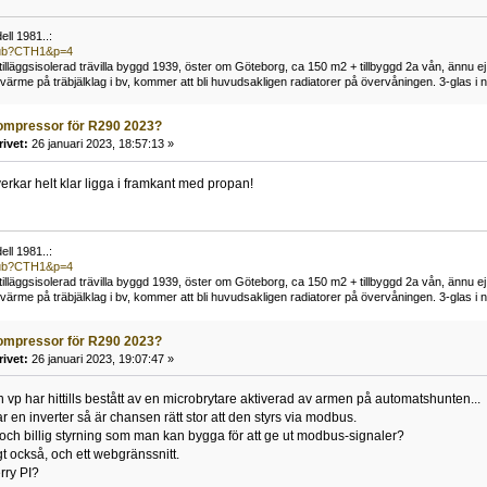
ll 1981..:
/pub?CTH1&p=4
t tilläggsisolerad trävilla byggd 1939, öster om Göteborg, ca 150 m2 + tillbyggd 2a vån, ännu ej
me på träbjälklag i bv, kommer att bli huvudsakligen radiatorer på övervåningen. 3-glas i n
ompressor för R290 2023?
rivet:
26 januari 2023, 18:57:13 »
verkar helt klar ligga i framkant med propan!
ll 1981..:
/pub?CTH1&p=4
t tilläggsisolerad trävilla byggd 1939, öster om Göteborg, ca 150 m2 + tillbyggd 2a vån, ännu ej
me på träbjälklag i bv, kommer att bli huvudsakligen radiatorer på övervåningen. 3-glas i n
ompressor för R290 2023?
rivet:
26 januari 2023, 19:07:47 »
n vp har hittills bestått av en microbrytare aktiverad av armen på automatshunten...
 en inverter så är chansen rätt stor att den styrs via modbus.
och billig styrning som man kan bygga för att ge ut modbus-signaler?
gt också, och ett webgränssnitt.
ry PI?