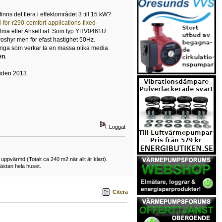
s det flera i effektområdet 3 till 15 kW?
for-r290-comfort-applications-fixed-
ylma eller Ahsell iaf. Som typ YHV0461U.
oshyr men för efast hastighet 50Hz.
riga som verkar ta en massa olika media.
en
.
tiden 2013.
Loggat
 uppvärmd (Totalt ca 240 m2 när allt är klart).
ästan hela huset.
Citera