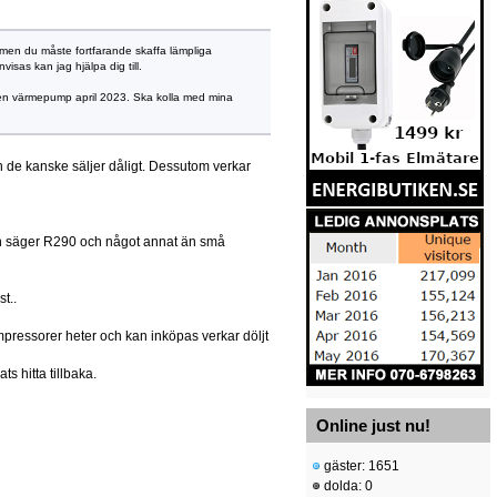
, men du måste fortfarande skaffa lämpliga
sas kan jag hjälpa dig till.
tten värmepump april 2023. Ska kolla med mina
n de kanske säljer dåligt. Dessutom verkar
man säger R290 och något annat än små
t..
ompressorer heter och kan inköpas verkar döljt
s hitta tillbaka.
Online just nu!
gäster: 1651
dolda: 0