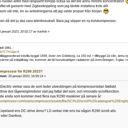
ju nästan alltid med långsamt förlopp också så det blir ännu mindre koncentration.
fat ett gaslarm med Zigbeekoppling som jag tänkte installera trots allt.
 som väl inte, en av anledningarna att jag valde propan från början
ken då det ju ska vara teknikneutralt. Bara jag slipper en ny kolvkompressor..
 januari 2023, 20:02:17 av karlmb
»
ll 1981..:
/pub?CTH1&p=4
t tilläggsisolerad trävilla byggd 1939, öster om Göteborg, ca 150 m2 + tillbyggd 2a vån, ännu ej
me på träbjälklag i bv, kommer att bli huvudsakligen radiatorer på övervåningen. 3-glas i n
ompressor för R290 2023?
rivet:
20 januari 2023, 16:59:14 »
 Electric verkar vara de som leder utvecklingen på kompressorsidan faktiskt.
ive dvs lågenergimotorer vad jag fattar det som, och innovativ scrollfunction.
 de enda som kommer med flera nya R290 maskiner på senare år:
compressor.com/siamcompressor/assets/file/SCI%20scroll%20catalogue%20Englis
Copeland ens DC-drive ännu? LG verkar inte ens ha någon R290 scroll alls.
i eller Danfoss.