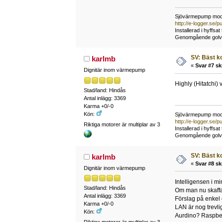
Sjövärmepump mode
http://e-logger.se
Installerad i hyffsa
Genomgående golvvär
SV: Bäst k
karlmb
«
Svar #7 sk
Dignitär inom värmepump
Highly (Hitatchi) 
Stad/land: Hindås
Antal inlägg: 3369
Karma +0/-0
Kön:
Sjövärmepump mode
http://e-logger.se
Riktiga motorer är multiplar av 3
Installerad i hyffsa
Genomgående golvvär
SV: Bäst k
karlmb
«
Svar #8 sk
Dignitär inom värmepump
Intelligensen i mi
Stad/land: Hindås
Om man nu skaffar
Antal inlägg: 3369
Förslag på enkel 
Karma +0/-0
LAN är nog trevli
Kön:
Aurdino? Raspber