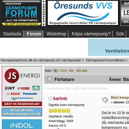
Startsida
Forum
Webshop
Köpa värmepump?
Sök
Värmepumpsforum allt om värmepump och värmepumpar
»
VärmepumpsForum Allmänt
»
Sidor: [
1
]
2
Next
Alla
Gå ned
Författare
Ämne: Bäs
0 medlemmar och 1 gäst tittar på detta ämne.
Bäst komp
karlmb
«
skrivet:
12 
Dignitär inom värmepump
Det är nu 10 år s
Stad/land: Hindås
metallåtervinning
Antal inlägg: 3369
Så, med tanke på 
Karma +0/-0
kompressorn nu.