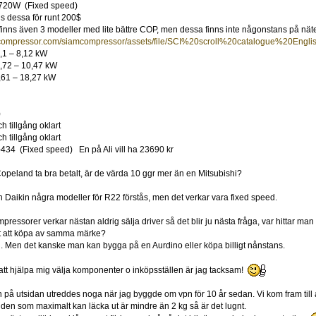
20W (Fixed speed)
js dessa för runt 200$
finns även 3 modeller med lite bättre COP, men dessa finns inte någonstans på nät
compressor.com/siamcompressor/assets/file/SCI%20scroll%20catalogue%20Englis
 – 8,12 kW
2 – 10,47 kW
1 – 18,27 kW
)
tillgång oklart
tillgång oklart
4 (Fixed speed) En på Ali vill ha 23690 kr
 Copeland ta bra betalt, är de värda 10 ggr mer än en Mitsubishi?
Daikin några modeller för R22 förstås, men det verkar vara fixed speed.
pressorer verkar nästan aldrig sälja driver så det blir ju nästa fråga, var hittar ma
t att köpa av samma märke?
. Men det kanske man kan bygga på en Aurdino eller köpa billigt nånstans.
att hjälpa mig välja komponenter o inköpsställen är jag tacksam!
å utsidan utreddes noga när jag byggde om vpn för 10 år sedan. Vi kom fram till att d
en som maximalt kan läcka ut är mindre än 2 kg så är det lugnt.