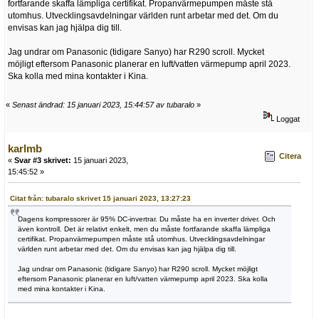
fortfarande skaffa lämpliga certifikat. Propanvärmepumpen måste stå
utomhus. Utvecklingsavdelningar världen runt arbetar med det. Om du
envisas kan jag hjälpa dig till.
Jag undrar om Panasonic (tidigare Sanyo) har R290 scroll. Mycket
möjligt eftersom Panasonic planerar en luft/vatten värmepump april 2023.
Ska kolla med mina kontakter i Kina.
«
Senast ändrad: 15 januari 2023, 15:44:57 av tubaralo
»
Loggat
karlmb
Citera
«
Svar #3 skrivet:
15 januari 2023,
15:45:52 »
Citat från: tubaralo skrivet 15 januari 2023, 13:27:23
Dagens kompressorer är 95% DC-invertrar. Du måste ha en inverter driver. Och
även kontroll. Det är relativt enkelt, men du måste fortfarande skaffa lämpliga
certifikat. Propanvärmepumpen måste stå utomhus. Utvecklingsavdelningar
världen runt arbetar med det. Om du envisas kan jag hjälpa dig till.
Jag undrar om Panasonic (tidigare Sanyo) har R290 scroll. Mycket möjligt
eftersom Panasonic planerar en luft/vatten värmepump april 2023. Ska kolla
med mina kontakter i Kina.