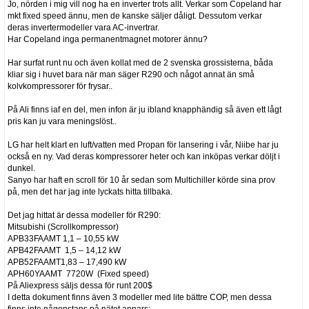
Jo, nörden i mig vill nog ha en inverter trots allt. Verkar som Copeland har
mkt fixed speed ännu, men de kanske säljer dåligt. Dessutom verkar
deras invertermodeller vara AC-invertrar.
Har Copeland inga permanentmagnet motorer ännu?
Har surfat runt nu och även kollat med de 2 svenska grossisterna, båda
kliar sig i huvet bara när man säger R290 och något annat än små
kolvkompressorer för frysar..
På Ali finns iaf en del, men infon är ju ibland knapphändig så även ett lågt
pris kan ju vara meningslöst..
LG har helt klart en luft/vatten med Propan för lansering i vår, Niibe har ju
också en ny. Vad deras kompressorer heter och kan inköpas verkar döljt i
dunkel.
Sanyo har haft en scroll för 10 år sedan som Multichiller körde sina prov
på, men det har jag inte lyckats hitta tillbaka.
Det jag hittat är dessa modeller för R290:
Mitsubishi (Scrollkompressor)
APB33FAAMT 1,1 – 10,55 kW
APB42FAAMT 1,5 – 14,12 kW
APB52FAAMT1,83 – 17,490 kW
APH60YAAMT 7720W (Fixed speed)
På Aliexpress säljs dessa för runt 200$
I detta dokument finns även 3 modeller med lite bättre COP, men dessa
finns inte någonstans på nätet annars: