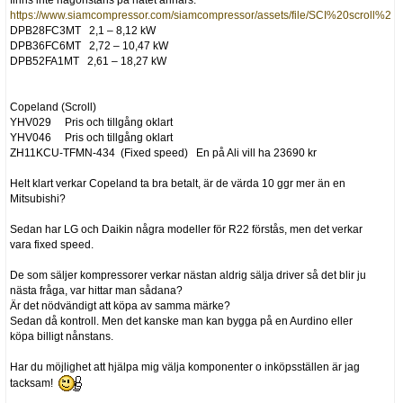
https://www.siamcompressor.com/siamcompressor/assets/file/SCI%20scroll%20
DPB28FC3MT 2,1 – 8,12 kW
DPB36FC6MT 2,72 – 10,47 kW
DPB52FA1MT 2,61 – 18,27 kW
Copeland (Scroll)
YHV029 Pris och tillgång oklart
YHV046 Pris och tillgång oklart
ZH11KCU-TFMN-434 (Fixed speed) En på Ali vill ha 23690 kr
Helt klart verkar Copeland ta bra betalt, är de värda 10 ggr mer än en
Mitsubishi?
Sedan har LG och Daikin några modeller för R22 förstås, men det verkar
vara fixed speed.
De som säljer kompressorer verkar nästan aldrig sälja driver så det blir ju
nästa fråga, var hittar man sådana?
Är det nödvändigt att köpa av samma märke?
Sedan då kontroll. Men det kanske man kan bygga på en Aurdino eller
köpa billigt nånstans.
Har du möjlighet att hjälpa mig välja komponenter o inköpsställen är jag
tacksam!