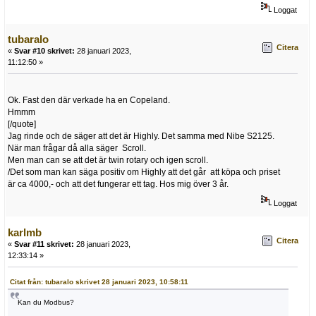
Loggat
tubaralo
Citera
«
Svar #10 skrivet:
28 januari 2023,
11:12:50 »
Ok. Fast den där verkade ha en Copeland.
Hmmm
[/quote]
Jag rinde och de säger att det är Highly. Det samma med Nibe S2125.
När man frågar då alla säger Scroll.
Men man can se att det är twin rotary och igen scroll.
/Det som man kan säga positiv om Highly att det går att köpa och priset
är ca 4000,- och att det fungerar ett tag. Hos mig över 3 år.
Loggat
karlmb
Citera
«
Svar #11 skrivet:
28 januari 2023,
12:33:14 »
Citat från: tubaralo skrivet 28 januari 2023, 10:58:11
Kan du Modbus?