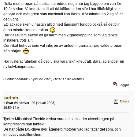
Detta med propan på utsidan utreddes noga när jag byggde om vpn för
10 år sedan. Vi kom fram till att då källaren den står i har tillräckligt stor
golvyta och mängden som maximalt kan läcka ut är mindre än 2 kg så är
det lugnt.
Ett läckage sker ju nästan alltid med långsamt förlopp också så det blir
ännu mindre koncentration.
Har dessutom skaffat ett gaslarm med Zigbeekoppling som jag tänkte
installera trots allt.
Certifikat behövs som väl inte, en av anledningarna att jag valde propan
från början
Har justerat rubriken då det ju ska vara teknikneutralt. Bara jag slipper en
ny kolvkompressor..
«
Senast ändrad: 15 januari 2023, 20:02:17 av karlmb
»
Loggat
karlmb
Citera
«
Svar #4 skrivet:
20 januari 2023,
16:59:14 »
Tycker Mitsubishi Electric verkar vara de som leder utvecklingen på
kompressorsidan faktiskt.
De har både DC-drive dvs lågenergimotorer vad jag fattar det som, och
innovativ scrollfunction.