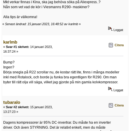
Mkt verkar finnas i Kina, ska jag behöva söka på Aliexpress..?
Nån som vet vad de kör i Viesmanns R290- maskiner?
Alla tips är välkomna!
«
Senast ändrad: 15 januari 2023, 16:48:52 av karlmb
»
Loggat
karlmb
Citera
«
Svar #1 skrivet:
14 januari 2023,
16:37:24 »
Bump?
Ingen?
Börja snegla på R22 scrollar nu, de kostar rätt lite, finns i många modeller
inkl med Rotalock, och borde ju funka bra egentligen för R290. Om man
byter till rätt olja vill säga, vilket jag gjorde på min gamla kolvkompressor.
Loggat
tubaralo
Citera
«
Svar #2 skrivet:
15 januari 2023,
13:27:23 »
Dagens kompressorer är 95% DC-invertrar. Du måste ha en inverter
driver. Och även STYRNING. Det är relativt enkelt, men du måste