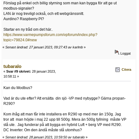
Förslag på enkel och billig styrning som man kan bygga för att ge ut
modbus-signaler?
LAN är nog trevligt också, och ett webgränssnitt.
Aurdino? Raspberry PI?
Startar en ny tråd om det här..
https://www.varmepumpsforum.com/vpforum/index.php?
topic=79824.0#new
«
Senast ändrad: 27 januari 2023, 09:27:43 av karlmb
»
Loggat
tubaralo
Citera
«
Svar #9 skrivet:
28 januari 2023,
10:58:11 »
Kan du Modbus?
Vad är du ute efter? Att ersätta din sjö -VP med nybygge? Gärna propan-
R290?
Kom ihåg att man får inte installera en R290 vp med mer än 150g. Jag
tror att man höjde i maj 22 upp till 500g. Mera än 500g fyllning måste VP
stå ute. Jag funderar på att bygga en hybrid Luft + berg VP med R290.
DC Inverter. Om den ändå måste stå utomhus?
«
Senast ändrad: 28 januari 2023, 10:59:50 av tubaralo
»