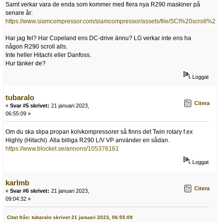
Samt verkar vara de enda som kommer med flera nya R290 maskiner på
senare år:
https://www.siamcompressor.com/siamcompressor/assets/file/SCI%20scroll%20
Har jag fel? Har Copeland ens DC-drive ännu? LG verkar inte ens ha
någon R290 scroll alls.
Inte heller Hitachi eller Danfoss.
Hur tänker de?
Loggat
tubaralo
Citera
«
Svar #5 skrivet:
21 januari 2023,
06:55:09 »
Om du ska slipa propan kolvkompressorer så finns det Twin rotary f.ex
Highly (Hitachi). Alla billiga R290 L/V VP använder en sådan.
https://www.blocket.se/annons/105376161
Loggat
karlmb
Citera
«
Svar #6 skrivet:
21 januari 2023,
09:04:32 »
Citat från: tubaralo skrivet 21 januari 2023, 06:55:09