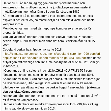
Det är nu 10 år sedan jag byggde om min sjövärmepump och
kompressorn har slutligen fått ett inre jordläckage så den måste till
metallåtervinningen efter lång o trogen tjänst sedan 1985.
Så, med tanke på de toppmoderna installationerna med elektronisk
expventil och ec59 vvx, så måste det ju bli den effektivaste och bästa
kompressorn nu.
Men det verkar tunnt med värmepumps kompressorer avsedda för
propan än idag.
Vad jag vet om så har iaf Copeland och Sanyo (numera Panasonic)
sedan länge R290 scrollar men finns det flera i effektområdet 3 till 15
kW?
Copeland verkar ha släppt en ny serie 2018,
https://climate.emerson.com/documents/copeland-scroll-for-r290-comfort-
applications-fixed-variable-speed-models-en-gb-4839784.pdf
men dessa
är tydligen rätt ovanliga och finns inte hos Kylma eller Ahsell iaf. Som typ
YHV0461U.
I Copelands online-select så jag istället ZH11KCU-TFMN-524 som
förslag, det är samma som i bif broshyr men för efast hastighet 50Hz.
Sedan undrar man ju vad som skiljer deras R290 maskiner, förutom oljan
de levereras med, ifrån övriga som verkar ta en massa olika media.
Lite besviken på att jag fortfarande verkar ligga i framkant här
i jakten på
den perfekta värmepumpen
.
Nu har jag både pengar och kompetens tror jag, och då är det ändå svårt
att få fram en kompressor?
Danfoss pratar bara om mindre kolvkompressorer för R290, trots att jag
minns vad de skrev om framtiden 2013.