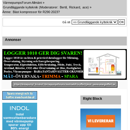
VärmepumpsForum Allmänt
»
Grundläggande kylteknik
(Moderatorer:
Bertil
,
Rickard
,
ace
) »
Ämne:
Bäst kompressor för R290 2023?
Gå till:
Annonser
Right Block