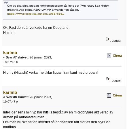
Om du ska slipa propan kolvkompressorer så finns det Twin rotary f.ex Highly
(Hitachi). Alla billiga R290 L/V VP använder en sådan.
https://www.blocket.se/annons/105376161
Ok. Fast den där verkade ha en Copeland.
Hmmm
Loggat
karlmb
Citera
«
Svar #7 skrivet:
26 januari 2023,
18:57:13 »
Highly (Hitatchi) verkar helt klar ligga i framkant med propan!
Loggat
karlmb
Citera
«
Svar #8 skrivet:
26 januari 2023,
19:07:47 »
Intelligensen i min vp har hittills bestått av en microbrytare aktiverad av
armen på automatshunten...
Om man nu skaffar en inverter så är chansen rätt stor att den styrs via
modbus.