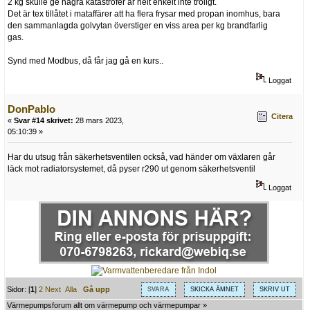
2 kg skulle ge några katastrofer är helt enkelt inte troligt.
Det är tex tillåtet i mataffärer att ha flera frysar med propan inomhus, bara
den sammanlagda golvytan överstiger en viss area per kg brandfarlig
gas.
Synd med Modbus, då får jag gå en kurs..
Loggat
DonPablo
Citera
«
Svar #14 skrivet:
28 mars 2023,
05:10:39 »
Har du utsug från säkerhetsventilen också, vad händer om växlaren går
läck mot radiatorsystemet, då pyser r290 ut genom säkerhetsventil
Loggat
Sidor: [
1
]
2
Next
Alla
Gå upp
SVARA
SKICKA ÄMNET
SKRIV UT
Värmepumpsforum allt om värmepump och värmepumpar
»