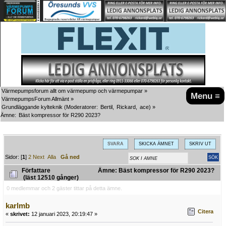
Värmepumpsforum allt om värmepump och värmepumpar
»
Menu ≡
VärmepumpsForum Allmänt
»
Grundläggande kylteknik
(Moderatorer:
Bertil
,
Rickard
,
ace
) »
Ämne:
Bäst kompressor för R290 2023?
SVARA
SKICKA ÄMNET
SKRIV UT
Sidor: [
1
]
2
Next
Alla
Gå ned
Författare
Ämne: Bäst kompressor för R290 2023?
(läst 12510 gånger)
0 medlemmar och 2 gäster tittar på detta ämne.
karlmb
Citera
«
skrivet:
12 januari 2023, 20:19:47 »