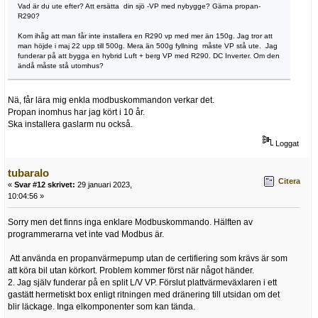
Vad är du ute efter? Att ersätta din sjö -VP med nybygge? Gärna propan-
R290?
Kom ihåg att man får inte installera en R290 vp med mer än 150g. Jag tror att
man höjde i maj 22 upp till 500g. Mera än 500g fyllning måste VP stå ute. Jag
funderar på att bygga en hybrid Luft + berg VP med R290. DC Inverter. Om den
ändå måste stå utomhus?
Nä, får lära mig enkla modbuskommandon verkar det.
Propan inomhus har jag kört i 10 år.
Ska installera gaslarm nu också.
Loggat
tubaralo
Citera
«
Svar #12 skrivet:
29 januari 2023,
10:04:56 »
Sorry men det finns inga enklare Modbuskommando. Hälften av
programmerarna vet inte vad Modbus är.
Att använda en propanvärmepump utan de certifiering som krävs är som
att köra bil utan körkort. Problem kommer först när något händer.
2. Jag själv funderar på en split L/V VP. Förslut plattvärmeväxlaren i ett
gastätt hermetiskt box enligt ritningen med dränering till utsidan om det
blir läckage. Inga elkomponenter som kan tända.