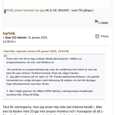
R290_indoor hermetic box.jpg
(46.11 kB, 983x693 - visat 755 gånger.)
Loggat
karlmb
Citera
«
Svar #13 skrivet:
31 januari 2023,
12:38:54 »
Citat från: tubaralo skrivet 29 januari 2023, 10:04:56
Sorry men det finns inga enklare Modbuskommando. Hälften av
programmerarna vet inte vad Modbus är.
Att använda en propanvärmepump utan de certifiering som krävs är som att
köra bil utan körkort. Problem kommer först när något händer.
2. Jag själv funderar på en split L/V VP. Förslut plattvärmeväxlaren i ett gastätt
hermetiskt box enligt ritningen med dränering till utsidan om det blir läckage.
Inga elkomponenter som kan tända.
3. Man höjde gränsen för tillåtet R290 fyllning i värmepumpar installerade
inomhus från 150g till 500g.
Tack för varningarna, men jag anser mig veta vad riskerna består i. Man
kan ha flaskor med 20 ggr mer propan inomhus och i husvagnar så att 1-